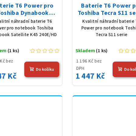
terie T6 Power pro
Baterie T6 Power 
Toshiba Dynabook
Toshiba Tecra S11 se
ellite K45 240E/HD,
Li-Ion, 10,8 V, 5200
alitní náhradní baterie T6
Kvalitní náhradní baterie
Ion, 10,8 V, 5200 mAh
(56 Wh), černá
er pro notebook Toshiba
Power pro notebook Tosh
(56 Wh), černá
book Satellite K45 240E/HD
Tecra S11 serie
dem
(1 ks)
Skladem
(1 ks)
 Kč bez
1 196 Kč bez
DPH
Do košíku
Do ko
47 Kč
1 447 Kč