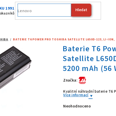
KU 1991
Hledat
Fujitsu
zákazníků
HIBA
/
BATERIE T6 POWER PRO TOSHIBA SATELLITE L650D-123, LI-ION, 1
Značka:
Baterie T6 Po
Kvalitní náhradní baterie T6
Více informací
Neohodnoceno
Průměrné
hodnocení
produktu