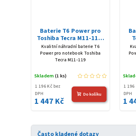
Baterie T6 Power pro
Ba
Toshiba Tecra M11-119,
T
Li-Ion, 10,8 V, 5200 mAh
S3
Kvalitní náhradní baterie T6
Kv
(56 Wh), černá
520
Power pro notebook Toshiba
Pow
Tecra M11-119
Skladem
(1 ks)
Skla
1 196 Kč bez
1 196
DPH
DPH
Do košíku
1 447 Kč
1 4
Často kladené dotazy