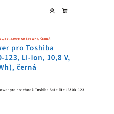
Přihlášení
Nákupní
košík
0,8 V, 5200 MAH (56 WH), ČERNÁ
wer pro Toshiba Satellite L650
 Power pro notebook Toshiba Satellite L650D-123