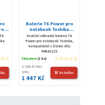
pro
Baterie T6 Power pro
ro
notebook Toshiba
8 V,
PABAS223, Li-Ion, 10,8 V,
 T6
Kvalitní náhradní baterie T6
erná
5200 mAh (56 Wh), černá
iba
Power pro notebook Toshiba,
kompatibilní s číslem dílu
PABAS223
Skladem
(1 ks)
1 196 Kč bez
DPH
šíku
Do košíku
1 447 Kč