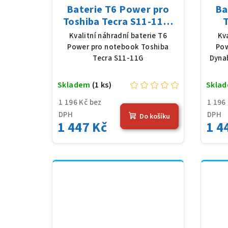
Baterie T6 Power pro
Ba
Toshiba Tecra S11-11G,
Li-Ion, 10,8 V, 5200 mAh
Sat
Kvalitní náhradní baterie T6
Kv
(56 Wh), černá
Li-
Power pro notebook Toshiba
Pow
Tecra S11-11G
Dyna
Skladem
(1 ks)
Skla
1 196 Kč bez
1 196
DPH
DPH
Do košíku
1 447 Kč
1 4