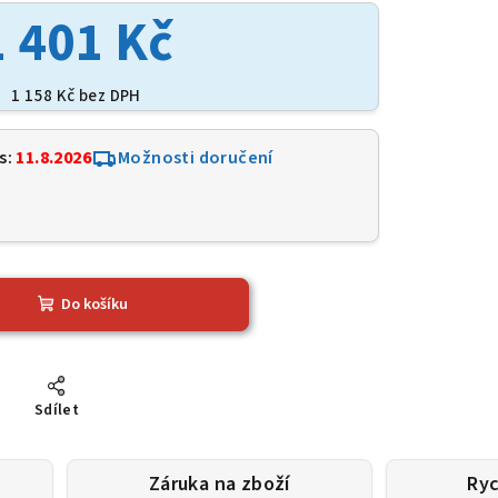
1 401 Kč
1 158 Kč bez DPH
s:
11.8.2026
Možnosti doručení
5
Do košíku
Sdílet
Záruka na zboží
Ryc