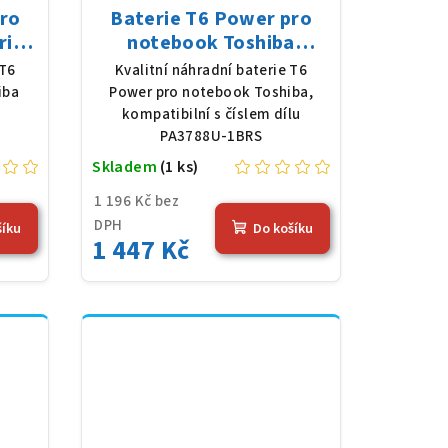
pro
Baterie T6 Power pro
rie,
notebook Toshiba
 mAh
PA3788U-1BRS, Li-Ion,
 T6
Kvalitní náhradní baterie T6
10,8 V, 5200 mAh (56 Wh),
iba
Power pro notebook Toshiba,
černá
kompatibilní s číslem dílu
PA3788U-1BRS
Skladem
(1 ks)
1 196 Kč bez
DPH
šíku
Do košíku
1 447 Kč