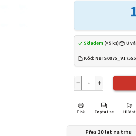
je
0,0
z
5
hvězdiček.
Skladem
(>5 ks)
U vá
Kód:
NBTS0075_V1755
−
+
Tisk
Zeptat se
Hlídat
Přes 30 let na trhu