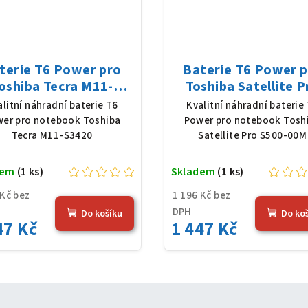
terie T6 Power pro
Baterie T6 Power 
oshiba Tecra M11-
Toshiba Satellite P
420, Li-Ion, 10,8 V,
S500-00M, Li-Ion, 10,
alitní náhradní baterie T6
Kvalitní náhradní baterie
0 mAh (56 Wh), černá
5200 mAh (56 Wh), č
er pro notebook Toshiba
Power pro notebook Tosh
Tecra M11-S3420
Satellite Pro S500-00M
dem
(1 ks)
Skladem
(1 ks)
 Kč bez
1 196 Kč bez
DPH
Do košíku
Do ko
47 Kč
1 447 Kč