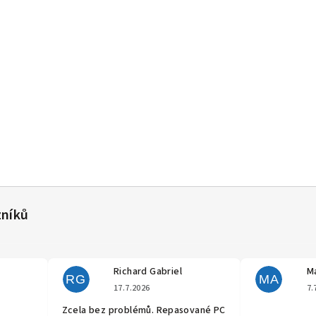
Richard Gabriel
Ma
RG
MA
cení obchodu je 5 z 5 hvězdiček.
Hodnocení obchodu je 5 z 5 hvěz
17.7.2026
7.
Zcela bez problémů. Repasované PC