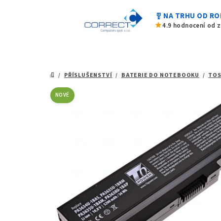
z
Přejít
5
military_tech
NA TRHU OD RO
na
hvězdiček.
star
4.9 hodnocení od 
obsah
/
PŘÍSLUŠENSTVÍ
/
BATERIE DO NOTEBOOKU
/
TOS
DOMŮ
NOVÉ