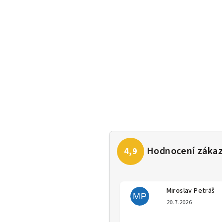
Miroslav Petráš
MP
Hodno
20.7.2026