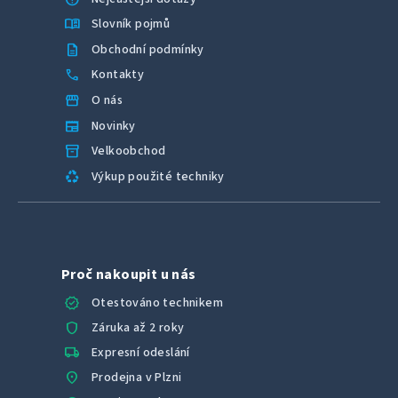
menu_book
Slovník pojmů
description
Obchodní podmínky
call
Kontakty
storefront
O nás
newspaper
Novinky
inventory_2
Velkoobchod
recycling
Výkup použité techniky
Proč nakoupit u nás
verified
Otestováno technikem
shield
Záruka až 2 roky
local_shipping
Expresní odeslání
location_on
Prodejna v Plzni