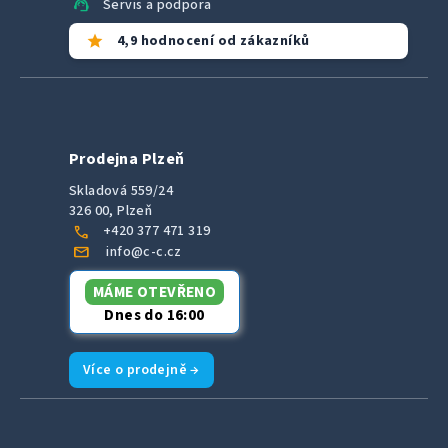
support_agent
Servis a podpora
star
4,9 hodnocení od zákazníků
Prodejna Plzeň
Skladová 559/24
326 00, Plzeň
call
+420 377 471 319
mail
info@c-c.cz
MÁME OTEVŘENO
Dnes do 16:00
Více o prodejně →