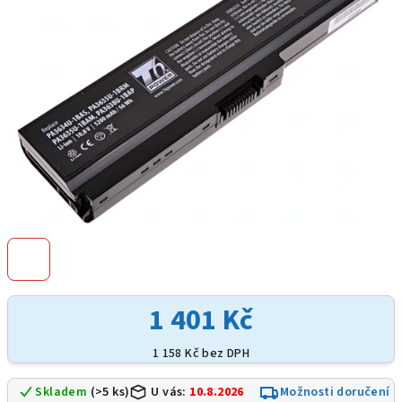
hvězdiček.
1 401 Kč
1 158 Kč bez DPH
Skladem
(>5 ks)
U vás:
10.8.2026
Možnosti doručení