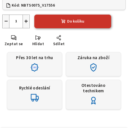
Kód:
NBTS0075_V17556
−
+
Do košíku
Zeptat se
Hlídat
Sdílet
Přes 30 let na trhu
Záruka na zboží
1991
Otestováno
Rychlé odeslání
technikem