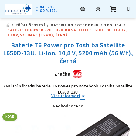
NA TRHU
military_tech
OD R. 1991
Nákupní
Hledat
Přihlášení
Přejít
/
PŘÍSLUŠENSTVÍ
/
BATERIE DO NOTEBOOKU
/
TOSHIBA
/
na
DOMŮ
BATERIE T6 POWER PRO TOSHIBA SATELLITE L650D-13U, LI-ION,
obsah
košík
10,8 V, 5200 MAH (56 WH), ČERNÁ
Baterie T6 Power pro Toshiba Satellite
L650D-13U, Li-Ion, 10,8 V, 5200 mAh (56 Wh),
černá
Značka:
Kvalitní náhradní baterie T6 Power pro notebook Toshiba Satellite
L650D-13U
Více informací
Neohodnoceno
Průměrné
hodnocení
produktu
NOVÉ
je
0,0
z
5