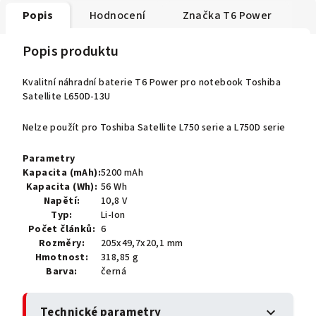
Popis
Hodnocení
Značka
T6 Power
Popis produktu
Kvalitní náhradní baterie T6 Power pro notebook Toshiba
Satellite L650D-13U
Nelze použít pro Toshiba Satellite L750 serie a L750D serie
Parametry
Kapacita (mAh):
5200 mAh
Kapacita (Wh):
56 Wh
Napětí:
10,8 V
Typ:
Li-Ion
Počet článků:
6
Rozměry:
205x49,7x20,1 mm
Hmotnost:
318,85 g
Barva:
černá
Technické parametry
expand_more