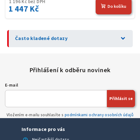
1 196 Kč bez DPH
1 447 Kč
Do košíku
expand_more
Často kladené dotazy
E-mail
Přihlásit se
Vložením e-mailu souhlasíte s
podmínkami ochrany osobních údajů
Informace pro vás
help
Nejčastější dotazy