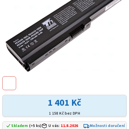
hvězdiček.
1 401 Kč
1 158 Kč bez DPH
Skladem
(>5 ks)
U vás:
11.8.2026
Možnosti doručení