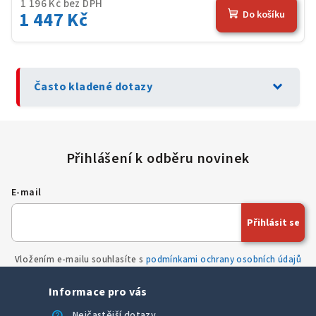
1 196 Kč bez DPH
1 447 Kč
Do košíku
expand_more
Často kladené dotazy
E-mail
Přihlásit se
Vložením e-mailu souhlasíte s
podmínkami ochrany osobních údajů
Informace pro vás
help
Nejčastější dotazy