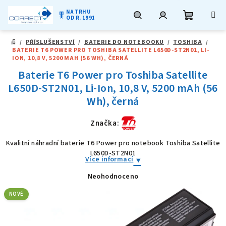
NA TRHU
military_tech
OD R. 1991
Nákupní
Hledat
Přihlášení
Přejít
/
PŘÍSLUŠENSTVÍ
/
BATERIE DO NOTEBOOKU
/
TOSHIBA
/
na
DOMŮ
BATERIE T6 POWER PRO TOSHIBA SATELLITE L650D-ST2N01, LI-
obsah
košík
ION, 10,8 V, 5200 MAH (56 WH), ČERNÁ
Baterie T6 Power pro Toshiba Satellite
L650D-ST2N01, Li-Ion, 10,8 V, 5200 mAh (56
Wh), černá
Značka:
Kvalitní náhradní baterie T6 Power pro notebook Toshiba Satellite
L650D-ST2N01
Více informací
Neohodnoceno
Průměrné
hodnocení
produktu
NOVÉ
je
0,0
z
5