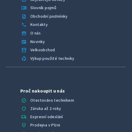
menu_book
Slovník pojmů
description
Obchodní podmínky
call
Kontakty
storefront
O nás
newspaper
Novinky
inventory_2
Velkoobchod
recycling
Výkup použité techniky
Proč nakoupit u nás
verified
Otestováno technikem
shield
Záruka až 2 roky
local_shipping
Expresní odeslání
location_on
Prodejna v Plzni