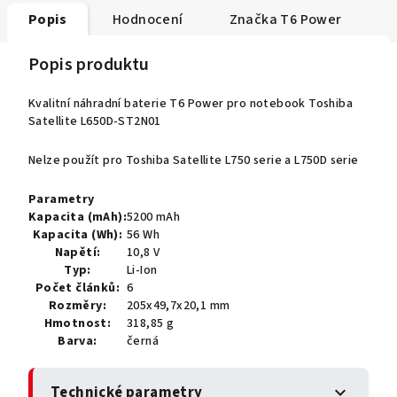
Popis
Hodnocení
Značka
T6 Power
Popis produktu
Kvalitní náhradní baterie T6 Power pro notebook Toshiba
Satellite L650D-ST2N01
Nelze použít pro Toshiba Satellite L750 serie a L750D serie
Parametry
Kapacita (mAh):
5200 mAh
Kapacita (Wh):
56 Wh
Napětí:
10,8 V
Typ:
Li-Ion
Počet článků:
6
Rozměry:
205x49,7x20,1 mm
Hmotnost:
318,85 g
Barva:
černá
Technické parametry
expand_more