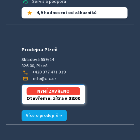
support_agent
Servis a podpora
star
4,9 hodnocení od zákazníků
Prodejna Plzeň
Skladová 559/24
326 00, Plzeň
call
+420 377 471 319
mail
info@c-c.cz
NYNÍ ZAVŘENO
Otevřeme: zítra v 08:00
Více o prodejně →