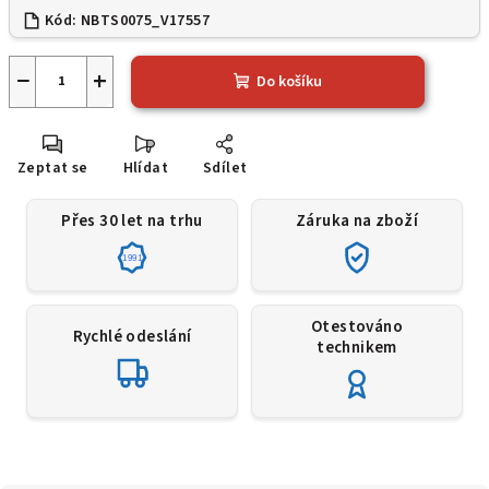
Kód:
NBTS0075_V17557
−
+
Do košíku
Zeptat se
Hlídat
Sdílet
Přes 30 let na trhu
Záruka na zboží
1991
Otestováno
Rychlé odeslání
technikem