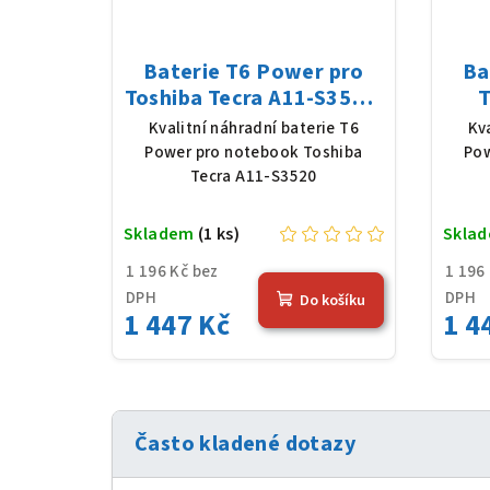
Baterie T6 Power pro
Ba
Toshiba Tecra A11-S3520,
T
Li-Ion, 10,8 V, 5200 mAh
W3
Kvalitní náhradní baterie T6
Kv
(56 Wh), černá
520
Power pro notebook Toshiba
Pow
Tecra A11-S3520
Skladem
(1 ks)
Skla
1 196 Kč bez
1 196
DPH
DPH
Do košíku
1 447 Kč
1 4
Často kladené dotazy