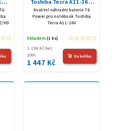
k
Toshiba Tecra A11-16V,
HD,
Li-Ion, 10,8 V, 5200 mAh
 T6
Kvalitní náhradní baterie T6
 mAh
(56 Wh), černá
iba
Power pro notebook Toshiba
6E/HD
Tecra A11-16V
Skladem
(1 ks)
1 196 Kč bez
DPH
šíku
Do košíku
1 447 Kč