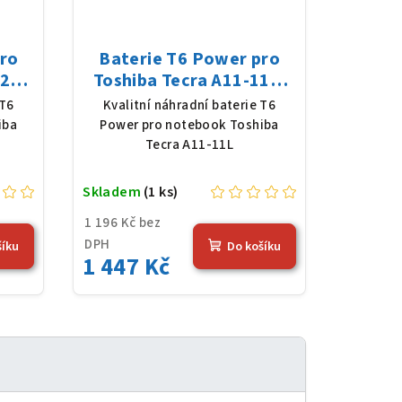
pro
Baterie T6 Power pro
2P,
Toshiba Tecra A11-11L,
 mAh
Li-Ion, 10,8 V, 5200 mAh
 T6
Kvalitní náhradní baterie T6
(56 Wh), černá
iba
Power pro notebook Toshiba
Tecra A11-11L
Skladem
(1 ks)
1 196 Kč bez
DPH
šíku
Do košíku
1 447 Kč