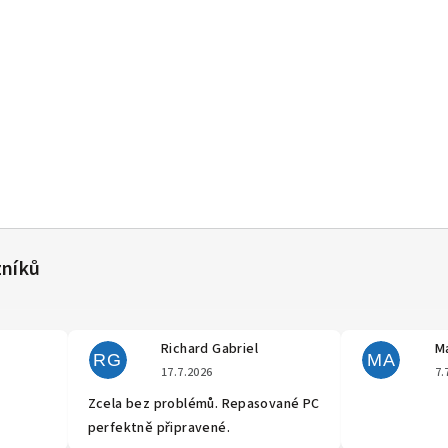
Richard Gabriel
Ma
RG
MA
cení obchodu je 5 z 5 hvězdiček.
Hodnocení obchodu je 5 z 5 hvěz
17.7.2026
7.
Zcela bez problémů. Repasované PC
perfektně připravené.