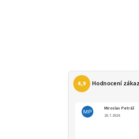
Miroslav Petráš
MP
Hodno
20.7.2026