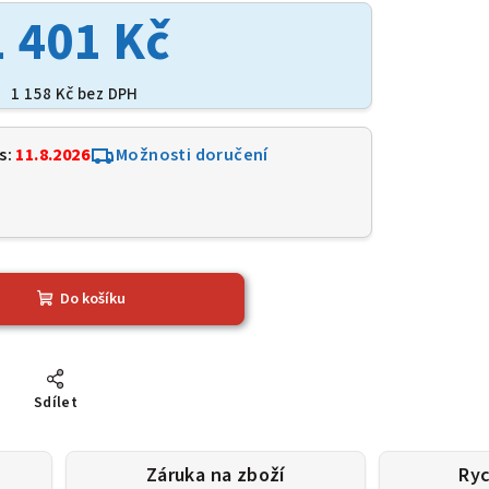
1 401 Kč
1 158 Kč bez DPH
s:
11.8.2026
Možnosti doručení
0
Do košíku
Sdílet
Záruka na zboží
Ryc