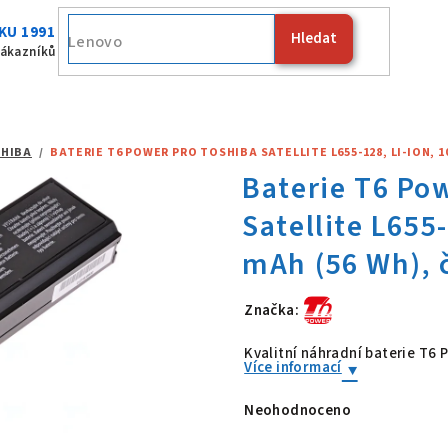
KU 1991
Hledat
Fujitsu
zákazníků
HIBA
/
BATERIE T6 POWER PRO TOSHIBA SATELLITE L655-128, LI-ION, 10
Značka:
Baterie T6 Po
Kvalitní náhradní baterie T6
Více informací
Neohodnoceno
Průměrné
hodnocení
produktu