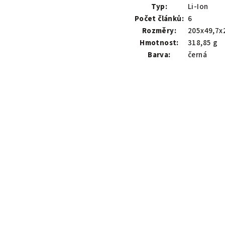
Typ:
Li-Ion
Počet článků:
6
Rozměry:
205x49,7x
Hmotnost:
318,85 g
Barva:
černá