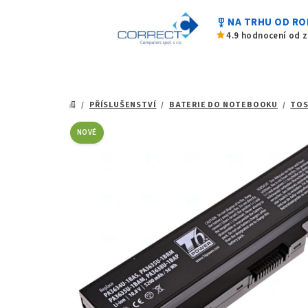
z
Přejít
5
military_tech
NA TRHU OD RO
na
hvězdiček.
star
4.9 hodnocení od 
obsah
/
PŘÍSLUŠENSTVÍ
/
BATERIE DO NOTEBOOKU
/
TOS
DOMŮ
NOVÉ