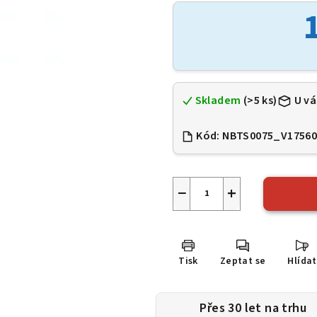
je
0,0
z
5
hvězdiček.
Skladem
(>5 ks)
U vá
Kód:
NBTS0075_V1756
−
+
Tisk
Zeptat se
Hlídat
Přes 30 let na trhu