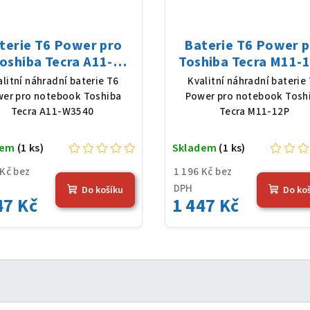
terie T6 Power pro
Baterie T6 Power 
oshiba Tecra A11-
Toshiba Tecra M11-1
540, Li-Ion, 10,8 V,
Li-Ion, 10,8 V, 5200
alitní náhradní baterie T6
Kvalitní náhradní baterie
0 mAh (56 Wh), černá
(56 Wh), černá
er pro notebook Toshiba
Power pro notebook Tosh
Tecra A11-W3540
Tecra M11-12P
dem
(1 ks)
Skladem
(1 ks)
 Kč bez
1 196 Kč bez
DPH
Do košíku
Do ko
47 Kč
1 447 Kč