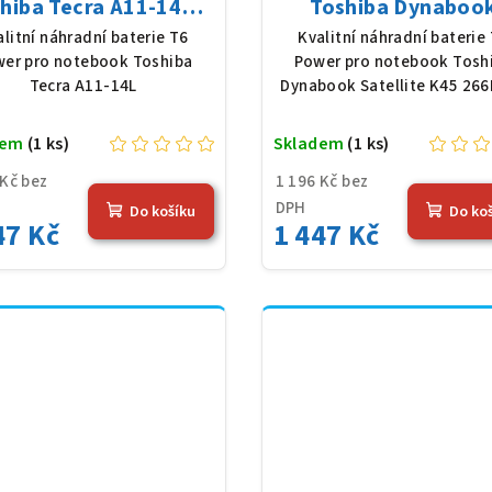
hiba Tecra A11-14L,
Toshiba Dynaboo
Ion, 10,8 V, 5200 mAh
Satellite K45 266E/
alitní náhradní baterie T6
Kvalitní náhradní baterie
(56 Wh), černá
Li-Ion, 10,8 V, 5200
er pro notebook Toshiba
Power pro notebook Tosh
(56 Wh), černá
Tecra A11-14L
Dynabook Satellite K45 26
dem
(1 ks)
Skladem
(1 ks)
 Kč bez
1 196 Kč bez
DPH
Do košíku
Do ko
47 Kč
1 447 Kč