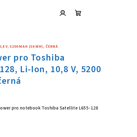
Přihlášení
Nákupní
košík
,8 V, 5200 MAH (56 WH), ČERNÁ
wer pro Toshiba Satellite L655
 Power pro notebook Toshiba Satellite L655-128