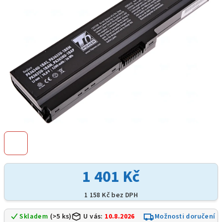
hvězdiček.
1 401 Kč
1 158 Kč bez DPH
Skladem
(>5 ks)
U vás:
10.8.2026
Možnosti doručení