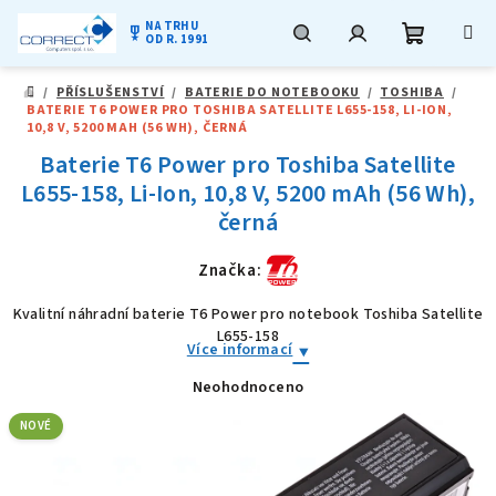
NA TRHU
military_tech
OD R. 1991
Nákupní
Hledat
Přihlášení
Přejít
/
PŘÍSLUŠENSTVÍ
/
BATERIE DO NOTEBOOKU
/
TOSHIBA
/
na
DOMŮ
BATERIE T6 POWER PRO TOSHIBA SATELLITE L655-158, LI-ION,
obsah
košík
10,8 V, 5200 MAH (56 WH), ČERNÁ
Baterie T6 Power pro Toshiba Satellite
L655-158, Li-Ion, 10,8 V, 5200 mAh (56 Wh),
černá
Značka:
Kvalitní náhradní baterie T6 Power pro notebook Toshiba Satellite
L655-158
Více informací
Neohodnoceno
Průměrné
hodnocení
produktu
NOVÉ
je
0,0
z
5