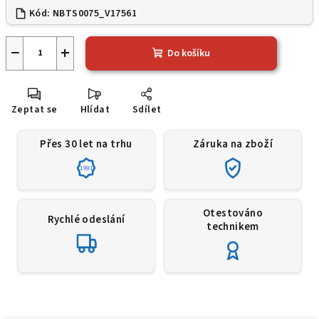
Kód:
NBTS0075_V17561
−
+
Do košíku
Zeptat se
Hlídat
Sdílet
Přes 30 let na trhu
Záruka na zboží
1991
Otestováno
Rychlé odeslání
technikem