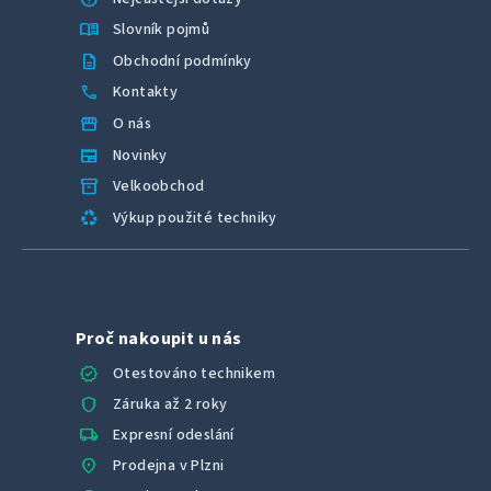
menu_book
Slovník pojmů
description
Obchodní podmínky
call
Kontakty
storefront
O nás
newspaper
Novinky
inventory_2
Velkoobchod
recycling
Výkup použité techniky
Proč nakoupit u nás
verified
Otestováno technikem
shield
Záruka až 2 roky
local_shipping
Expresní odeslání
location_on
Prodejna v Plzni