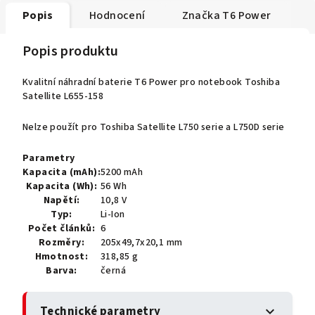
Popis
Hodnocení
Značka
T6 Power
Popis produktu
Kvalitní náhradní baterie T6 Power pro notebook Toshiba
Satellite L655-158
Nelze použít pro Toshiba Satellite L750 serie a L750D serie
Parametry
Kapacita (mAh):
5200 mAh
Kapacita (Wh):
56 Wh
Napětí:
10,8 V
Typ:
Li-Ion
Počet článků:
6
Rozměry:
205x49,7x20,1 mm
Hmotnost:
318,85 g
Barva:
černá
Technické parametry
expand_more