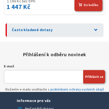
1 196 Kč bez DPH
1 447 Kč
Do košíku
expand_more
Často kladené dotazy
E-mail
Přihlásit se
Vložením e-mailu souhlasíte s
podmínkami ochrany osobních údajů
Informace pro vás
help
Nejčastější dotazy