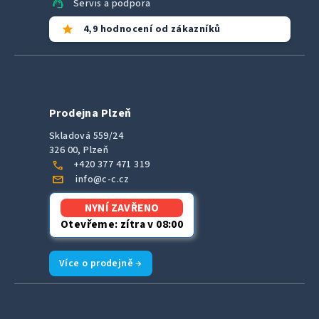
support_agent
Servis a podpora
star
4,9 hodnocení od zákazníků
Prodejna Plzeň
Skladová 559/24
326 00, Plzeň
call
+420 377 471 319
mail
info@c-c.cz
NYNÍ ZAVŘENO
Otevřeme: zítra v 08:00
Více o prodejně →