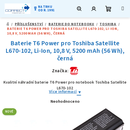
NA TRHU
military_tech
OD R. 1991
Nákupní
Hledat
Přihlášení
Přejít
/
PŘÍSLUŠENSTVÍ
/
BATERIE DO NOTEBOOKU
/
TOSHIBA
/
na
DOMŮ
BATERIE T6 POWER PRO TOSHIBA SATELLITE L670-102, LI-ION,
obsah
košík
10,8 V, 5200 MAH (56 WH), ČERNÁ
Baterie T6 Power pro Toshiba Satellite
L670-102, Li-Ion, 10,8 V, 5200 mAh (56 Wh),
černá
Značka:
Kvalitní náhradní baterie T6 Power pro notebook Toshiba Satellite
L670-102
Více informací
Neohodnoceno
Průměrné
hodnocení
produktu
NOVÉ
je
0,0
z
5