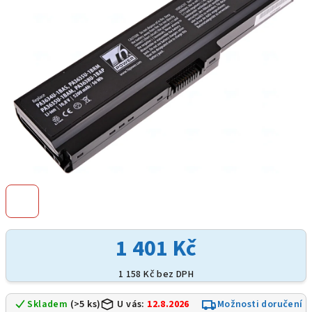
hvězdiček.
1 401 Kč
1 158 Kč bez DPH
Skladem
(>5 ks)
U vás:
12.8.2026
Možnosti doručení