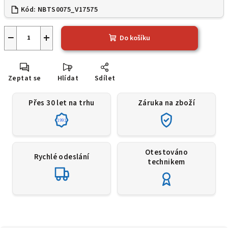
Kód:
NBTS0075_V17575
−
+
Do košíku
Zeptat se
Hlídat
Sdílet
Přes 30 let na trhu
Záruka na zboží
1991
Otestováno
Rychlé odeslání
technikem