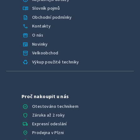
menu_book
Slovník pojmů
description
Obchodní podmínky
call
Kontakty
storefront
O nás
newspaper
Novinky
inventory_2
Velkoobchod
recycling
Výkup použité techniky
Proč nakoupit u nás
verified
Otestováno technikem
shield
Záruka až 2 roky
local_shipping
Expresní odeslání
location_on
Prodejna v Plzni