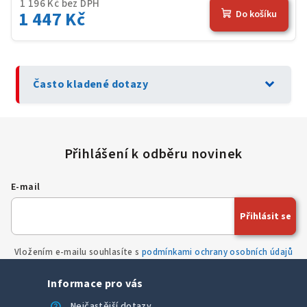
1 196 Kč bez DPH
1 447 Kč
Do košíku
expand_more
Často kladené dotazy
E-mail
Přihlásit se
Vložením e-mailu souhlasíte s
podmínkami ochrany osobních údajů
Informace pro vás
help
Nejčastější dotazy