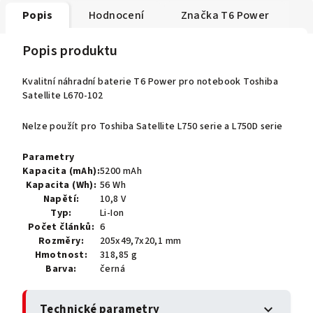
Popis
Hodnocení
Značka
T6 Power
Popis produktu
Kvalitní náhradní baterie T6 Power pro notebook Toshiba
Satellite L670-102
Nelze použít pro Toshiba Satellite L750 serie a L750D serie
Parametry
Kapacita (mAh):
5200 mAh
Kapacita (Wh):
56 Wh
Napětí:
10,8 V
Typ:
Li-Ion
Počet článků:
6
Rozměry:
205x49,7x20,1 mm
Hmotnost:
318,85 g
Barva:
černá
Technické parametry
expand_more