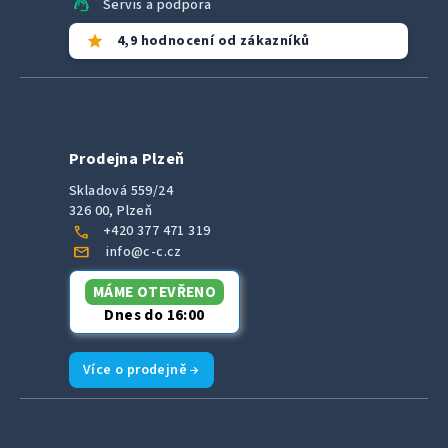
support_agent
Servis a podpora
star
4,9 hodnocení od zákazníků
Prodejna Plzeň
Skladová 559/24
326 00, Plzeň
call
+420 377 471 319
mail
info@c-c.cz
MÁME OTEVŘENO
Dnes do 16:00
Více o prodejně →