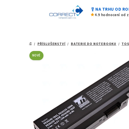
z
Přejít
5
military_tech
NA TRHU OD RO
na
hvězdiček.
star
4.9 hodnocení od 
obsah
/
PŘÍSLUŠENSTVÍ
/
BATERIE DO NOTEBOOKU
/
TOS
DOMŮ
NOVÉ