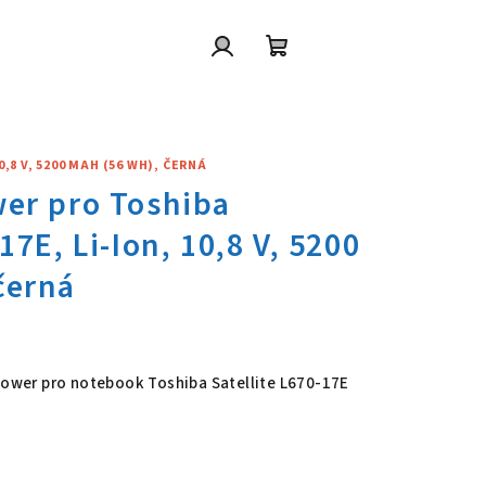
Přihlášení
Nákupní
košík
,8 V, 5200 MAH (56 WH), ČERNÁ
wer pro Toshiba Satellite L670
 Power pro notebook Toshiba Satellite L670-17E