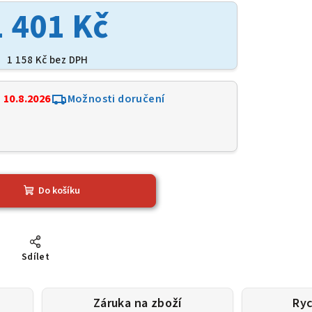
1 401 Kč
1 158 Kč bez DPH
:
10.8.2026
Možnosti doručení
2
Do košíku
Sdílet
Záruka na zboží
Ryc