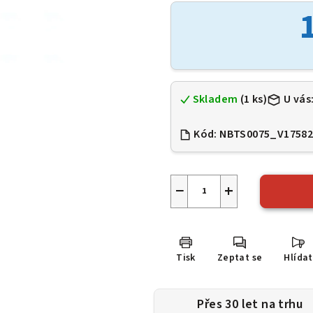
je
0,0
z
5
hvězdiček.
Skladem
(1 ks)
U vás
Kód:
NBTS0075_V1758
−
+
Tisk
Zeptat se
Hlídat
Přes 30 let na trhu