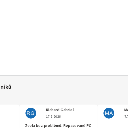
Richard Gabriel
Ma
RG
MA
cení obchodu je 5 z 5 hvězdiček.
Hodnocení obchodu je 5 z 5 hvěz
17.7.2026
7.
Zcela bez problémů. Repasované PC