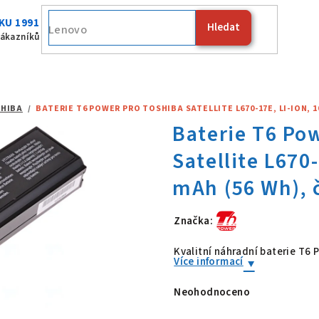
KU 1991
Hledat
Fujitsu
zákazníků
HIBA
/
BATERIE T6 POWER PRO TOSHIBA SATELLITE L670-17E, LI-ION, 10
Značka:
Baterie T6 Po
Kvalitní náhradní baterie T6
Více informací
Neohodnoceno
Průměrné
hodnocení
produktu