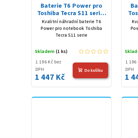
Baterie T6 Power pro
Ba
Toshiba Tecra S11 serie,
Tos
Li-Ion, 10,8 V, 5200 mAh
Li-
Kvalitní náhradní baterie T6
Kv
(56 Wh), černá
Power pro notebook Toshiba
Pow
Tecra S11 serie
Skladem
(1 ks)
Skla
1 196 Kč bez
1 196
DPH
DPH
Do košíku
1 447 Kč
1 4