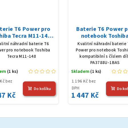
terie T6 Power pro
Baterie T6 Power 
hiba Tecra M11-148,
notebook Toshib
Ion, 10,8 V, 5200 mAh
PA3788U-1BAS, Li-I
alitní náhradní baterie T6
Kvalitní náhradní baterie
(56 Wh), černá
10,8 V, 5200 mAh (56 
er pro notebook Toshiba
Power pro notebook Toshi
černá
Tecra M11-148
kompatibilní s číslem dí
PA3788U-1BAS
dem
(1 ks)
Skladem
(1 ks)
 Kč bez
1 196 Kč bez
DPH
Do košíku
Do ko
47 Kč
1 447 Kč