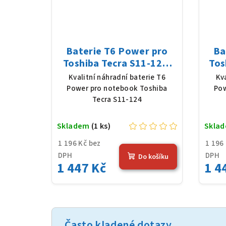
Baterie T6 Power pro
Ba
Toshiba Tecra S11-124,
Tos
Li-Ion, 10,8 V, 5200 mAh
Li-
Kvalitní náhradní baterie T6
Kv
(56 Wh), černá
Power pro notebook Toshiba
Pow
Tecra S11-124
Skladem
(1 ks)
Skla
1 196 Kč bez
1 196
DPH
DPH
Do košíku
1 447 Kč
1 4
Často kladené dotazy