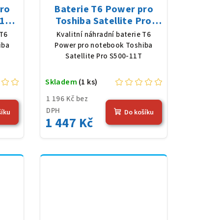
pro
Baterie T6 Power pro
1D,
Toshiba Satellite Pro
 mAh
S500-11T, Li-Ion, 10,8 V,
 T6
Kvalitní náhradní baterie T6
5200 mAh (56 Wh), černá
iba
Power pro notebook Toshiba
Satellite Pro S500-11T
Skladem
(1 ks)
1 196 Kč bez
DPH
šíku
Do košíku
1 447 Kč