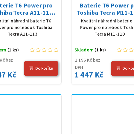
terie T6 Power pro
Baterie T6 Power 
hiba Tecra A11-113,
Toshiba Tecra M11-1
Ion, 10,8 V, 5200 mAh
Li-Ion, 10,8 V, 5200
alitní náhradní baterie T6
Kvalitní náhradní baterie
(56 Wh), černá
(56 Wh), černá
er pro notebook Toshiba
Power pro notebook Tosh
Tecra A11-113
Tecra M11-11D
dem
(1 ks)
Skladem
(1 ks)
 Kč bez
1 196 Kč bez
DPH
Do košíku
Do ko
47 Kč
1 447 Kč