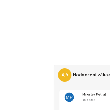
Miroslav Petráš
MP
Hodno
20.7.2026