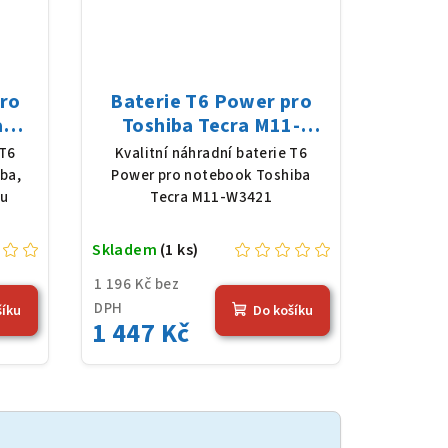
pro
Baterie T6 Power pro
a
Toshiba Tecra M11-
on,
W3421, Li-Ion, 10,8 V,
 T6
Kvalitní náhradní baterie T6
Wh),
5200 mAh (56 Wh), černá
ba,
Power pro notebook Toshiba
lu
Tecra M11-W3421
Skladem
(1 ks)
1 196 Kč bez
DPH
šíku
Do košíku
1 447 Kč