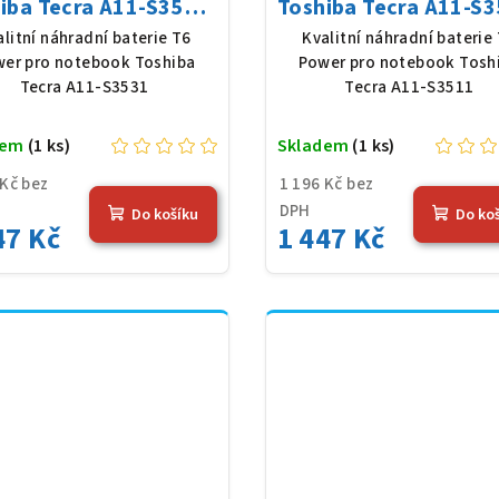
iba Tecra A11-S3531,
Toshiba Tecra A11-S3
Ion, 10,8 V, 5200 mAh
Li-Ion, 10,8 V, 5200
alitní náhradní baterie T6
Kvalitní náhradní baterie
(56 Wh), černá
(56 Wh), černá
er pro notebook Toshiba
Power pro notebook Tosh
Tecra A11-S3531
Tecra A11-S3511
dem
(1 ks)
Skladem
(1 ks)
 Kč bez
1 196 Kč bez
DPH
Do košíku
Do ko
47 Kč
1 447 Kč