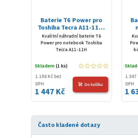
Baterie T6 Power pro
Ba
Toshiba Tecra A11-11H,
Li-Ion, 10,8 V, 5200 mAh
PA5
Kvalitní náhradní baterie T6
Kv
(56 Wh), černá
11,4
Power pro notebook Toshiba
Pow
Tecra A11-11H
k
Skladem
(1 ks)
Skla
1 196 Kč bez
1 347
DPH
DPH
Do košíku
1 447 Kč
1 6
Často kladené dotazy