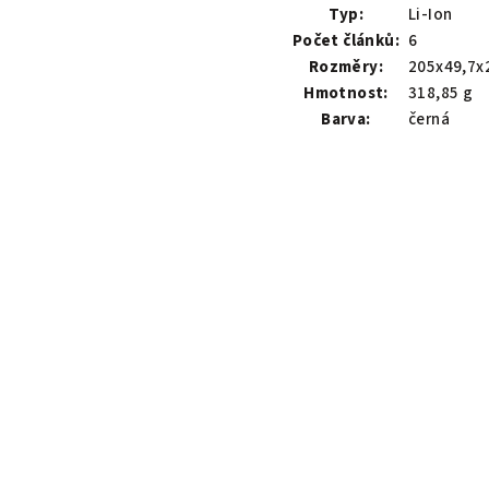
Typ:
Li-Ion
Počet článků:
6
Rozměry:
205x49,7x
Hmotnost:
318,85 g
Barva:
černá