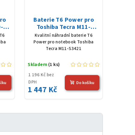
pro
Baterie T6 Power pro
-D,
Toshiba Tecra M11-
 mAh
S3421, Li-Ion, 10,8 V,
 T6
Kvalitní náhradní baterie T6
5200 mAh (56 Wh), černá
iba
Power pro notebook Toshiba
Tecra M11-S3421
Skladem
(1 ks)
1 196 Kč bez
DPH
šíku
Do košíku
1 447 Kč