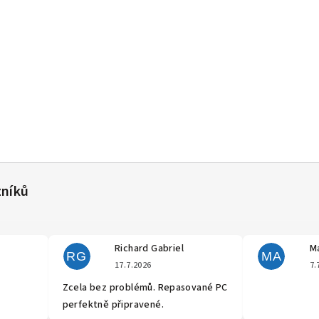
Richard Gabriel
Ma
RG
MA
cení obchodu je 5 z 5 hvězdiček.
Hodnocení obchodu je 5 z 5 hvěz
17.7.2026
7.
Zcela bez problémů. Repasované PC
perfektně připravené.