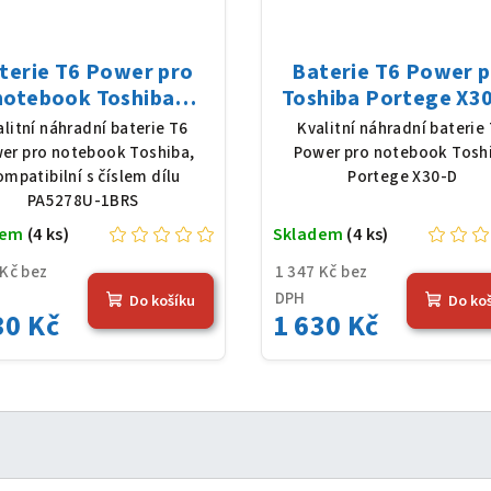
terie T6 Power pro
Baterie T6 Power 
notebook Toshiba
Toshiba Portege X30
278U-1BRS, Li-Poly,
Li-Poly, 11,4 V, 4080
alitní náhradní baterie T6
Kvalitní náhradní baterie
 V, 4080 mAh (48 Wh),
(48 Wh), černá
er pro notebook Toshiba,
Power pro notebook Tosh
černá
ompatibilní s číslem dílu
Portege X30-D
PA5278U-1BRS
dem
(4 ks)
Skladem
(4 ks)
 Kč bez
1 347 Kč bez
DPH
Do košíku
Do ko
30 Kč
1 630 Kč