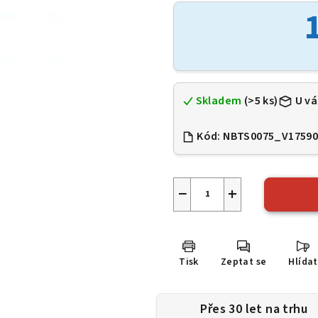
je
0,0
z
5
hvězdiček.
Skladem
(>5 ks)
U vá
Kód:
NBTS0075_V1759
−
+
Tisk
Zeptat se
Hlídat
Přes 30 let na trhu