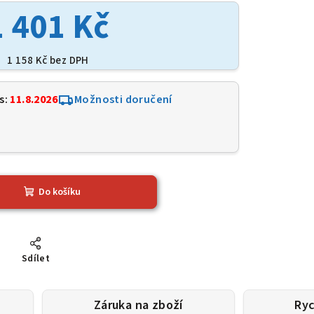
1 401 Kč
1 158 Kč bez DPH
s:
11.8.2026
Možnosti doručení
0
Do košíku
Sdílet
Záruka na zboží
Ryc