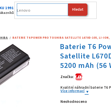
KU 1991
Hledat
Fujitsu
zákazníků
HIBA
/
BATERIE T6 POWER PRO TOSHIBA SATELLITE L670D-105, LI-ION, 1
Značka:
Baterie T6 Po
Kvalitní náhradní baterie T6
Více informací
Neohodnoceno
Průměrné
hodnocení
produktu