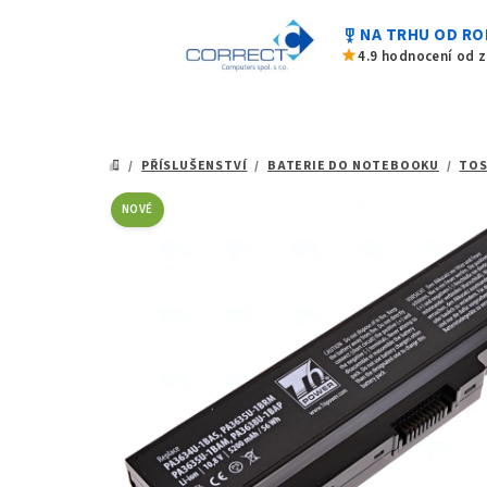
z
Přejít
5
military_tech
NA TRHU OD RO
na
hvězdiček.
star
4.9 hodnocení od 
obsah
/
PŘÍSLUŠENSTVÍ
/
BATERIE DO NOTEBOOKU
/
TOS
DOMŮ
NOVÉ