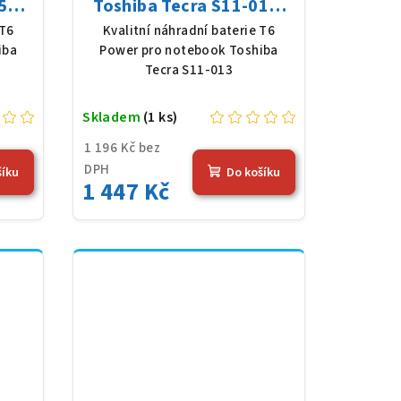
511,
Toshiba Tecra S11-013,
 mAh
Li-Ion, 10,8 V, 5200 mAh
 T6
Kvalitní náhradní baterie T6
(56 Wh), černá
iba
Power pro notebook Toshiba
Tecra S11-013
Skladem
(1 ks)
1 196 Kč bez
DPH
šíku
Do košíku
1 447 Kč