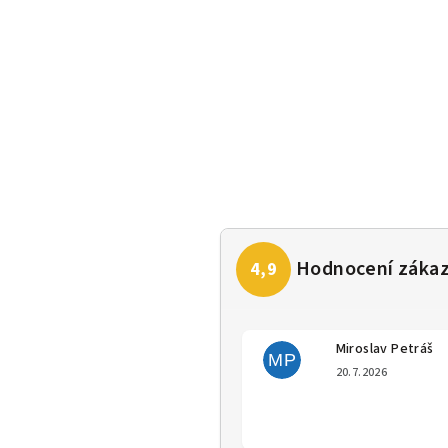
Miroslav Petráš
MP
Hodno
20.7.2026