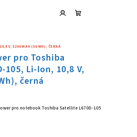
Přihlášení
Nákupní
košík
0,8 V, 5200 MAH (56 WH), ČERNÁ
wer pro Toshiba Satellite L670
 Power pro notebook Toshiba Satellite L670D-105