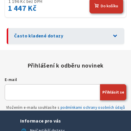
1 196 Kč bez DPH
1 447 Kč
Do košíku
expand_more
Často kladené dotazy
E-mail
Přihlásit se
Vložením e-mailu souhlasíte s
podmínkami ochrany osobních údajů
Informace pro vás
help
Nejčastější dotazy