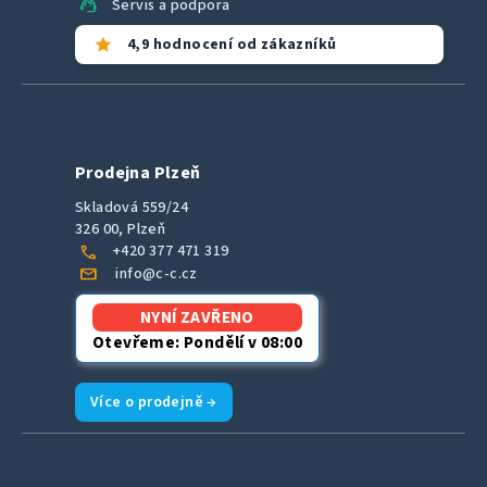
support_agent
Servis a podpora
star
4,9 hodnocení od zákazníků
Prodejna Plzeň
Skladová 559/24
326 00, Plzeň
call
+420 377 471 319
mail
info@c-c.cz
NYNÍ ZAVŘENO
Otevřeme: Pondělí v 08:00
Více o prodejně →