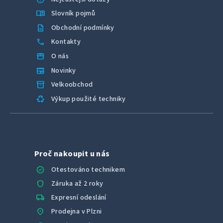
menu_book
Slovník pojmů
description
Obchodní podmínky
call
Kontakty
storefront
O nás
newspaper
Novinky
inventory_2
Velkoobchod
recycling
Výkup použité techniky
Proč nakoupit u nás
verified
Otestováno technikem
shield
Záruka až 2 roky
local_shipping
Expresní odeslání
location_on
Prodejna v Plzni