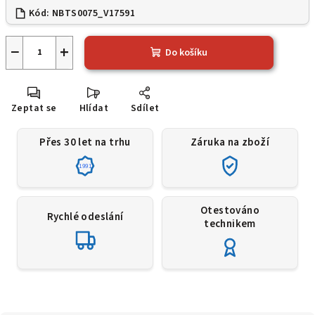
Kód:
NBTS0075_V17591
−
+
Do košíku
Zeptat se
Hlídat
Sdílet
Přes 30 let na trhu
Záruka na zboží
1991
Otestováno
Rychlé odeslání
technikem