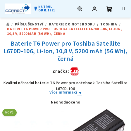
NA TRHU
military_tech
OD R. 1991
Nákupní
Hledat
Přihlášení
Přejít
/
PŘÍSLUŠENSTVÍ
/
BATERIE DO NOTEBOOKU
/
TOSHIBA
/
na
DOMŮ
BATERIE T6 POWER PRO TOSHIBA SATELLITE L670D-106, LI-ION,
obsah
košík
10,8 V, 5200 MAH (56 WH), ČERNÁ
Baterie T6 Power pro Toshiba Satellite
L670D-106, Li-Ion, 10,8 V, 5200 mAh (56 Wh),
černá
Značka:
Kvalitní náhradní baterie T6 Power pro notebook Toshiba Satellite
L670D-106
Více informací
Neohodnoceno
Průměrné
hodnocení
produktu
NOVÉ
je
0,0
z
5