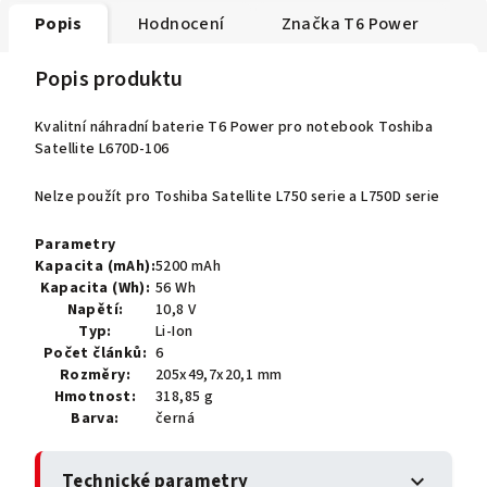
Popis
Hodnocení
Značka
T6 Power
Popis produktu
Kvalitní náhradní baterie T6 Power pro notebook Toshiba
Satellite L670D-106
Nelze použít pro Toshiba Satellite L750 serie a L750D serie
Parametry
Kapacita (mAh):
5200 mAh
Kapacita (Wh):
56 Wh
Napětí:
10,8 V
Typ:
Li-Ion
Počet článků:
6
Rozměry:
205x49,7x20,1 mm
Hmotnost:
318,85 g
Barva:
černá
Technické parametry
expand_more