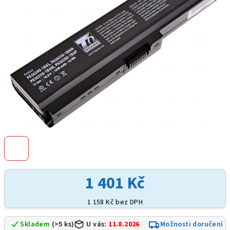
hvězdiček.
1 401 Kč
1 158 Kč bez DPH
Skladem
(>5 ks)
U vás:
11.8.2026
Možnosti doručení