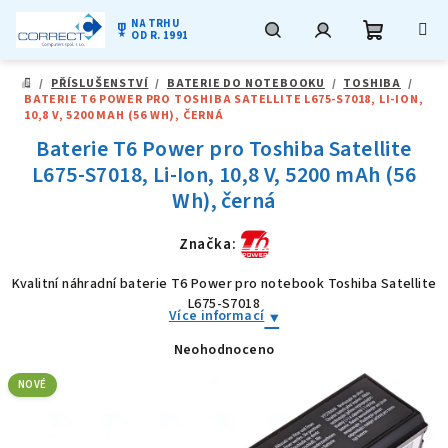
NA TRHU
military_tech
OD R. 1991
Nákupní
Hledat
Přihlášení
Přejít
/
PŘÍSLUŠENSTVÍ
/
BATERIE DO NOTEBOOKU
/
TOSHIBA
/
na
DOMŮ
BATERIE T6 POWER PRO TOSHIBA SATELLITE L675-S7018, LI-ION,
obsah
košík
10,8 V, 5200 MAH (56 WH), ČERNÁ
Baterie T6 Power pro Toshiba Satellite
L675-S7018, Li-Ion, 10,8 V, 5200 mAh (56
Wh), černá
Značka:
Kvalitní náhradní baterie T6 Power pro notebook Toshiba Satellite
L675-S7018
Více informací
Neohodnoceno
Průměrné
hodnocení
produktu
NOVÉ
je
0,0
z
5