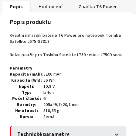
Popis
Hodnocení
Značka
T6 Power
Popis produktu
Kvalitní náhradní baterie T6 Power pro notebook Toshiba
Satellite L675-S7018
Nelze použít pro Toshiba Satellite L750 serie a L750D serie
Parametry
Kapacita (mAh):
5200 mAh
Kapacita (Wh):
56 Wh
Napětí:
10,8 V
Typ:
Li-Ion
Počet článků:
6
Rozměry:
205x49,7x20,1 mm
Hmotnost:
318,85 g
Barva:
černá
Technické parametry
expand_more