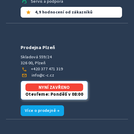
support_agent
Servis a podpora
star
4,9 hodnocení od zákazníků
Prodejna Plzeň
Skladová 559/24
326 00, Plzeň
call
+420 377 471 319
mail
info@c-c.cz
NYNÍ ZAVŘENO
Otevřeme: Pondělí v 08:00
Více o prodejně →