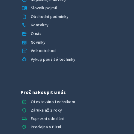
menu_book
Slovník pojmů
description
Obchodní podmínky
call
Kontakty
storefront
O nás
newspaper
Novinky
inventory_2
Velkoobchod
recycling
Výkup použité techniky
Proč nakoupit u nás
verified
Otestováno technikem
shield
Záruka až 2 roky
local_shipping
Expresní odeslání
location_on
Prodejna v Plzni