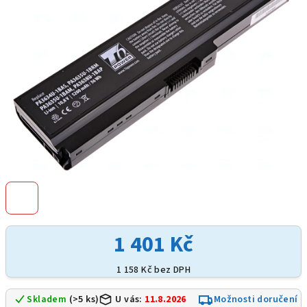
hvězdiček.
1 401 Kč
1 158 Kč bez DPH
Skladem
(>5 ks)
U vás:
11.8.2026
Možnosti doručení