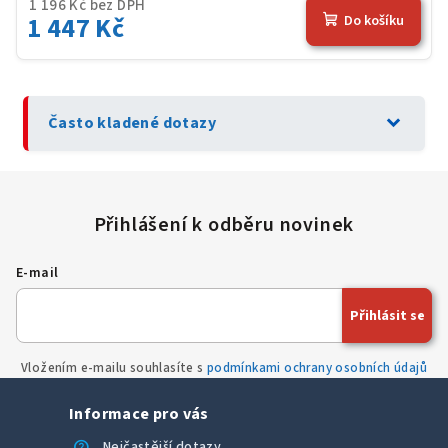
1 196 Kč bez DPH
1 447 Kč
Do košíku
expand_more
Často kladené dotazy
E-mail
Přihlásit se
Vložením e-mailu souhlasíte s
podmínkami ochrany osobních údajů
Informace pro vás
help
Nejčastější dotazy