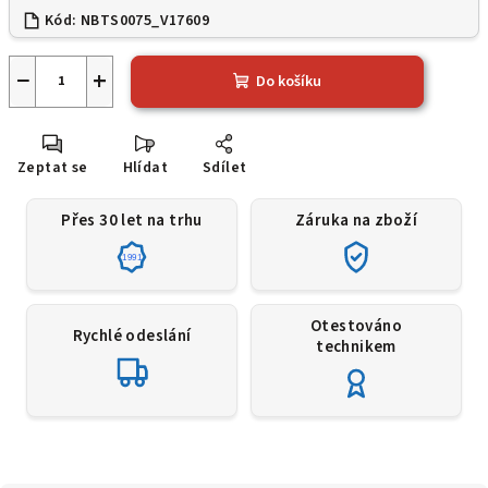
Kód:
NBTS0075_V17609
−
+
Do košíku
Zeptat se
Hlídat
Sdílet
Přes 30 let na trhu
Záruka na zboží
1991
Otestováno
Rychlé odeslání
technikem