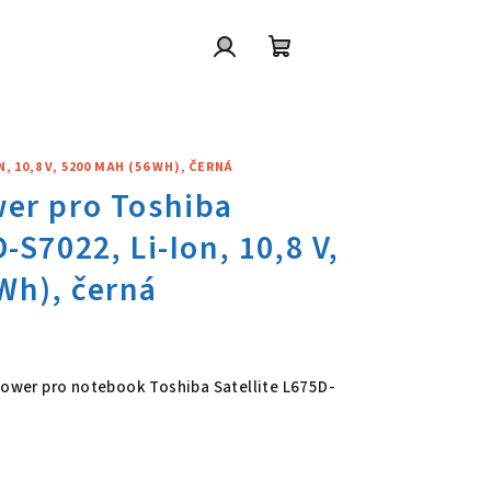
Přihlášení
Nákupní
košík
 10,8 V, 5200 MAH (56 WH), ČERNÁ
wer pro Toshiba Satellite L675
 Power pro notebook Toshiba Satellite L675D-