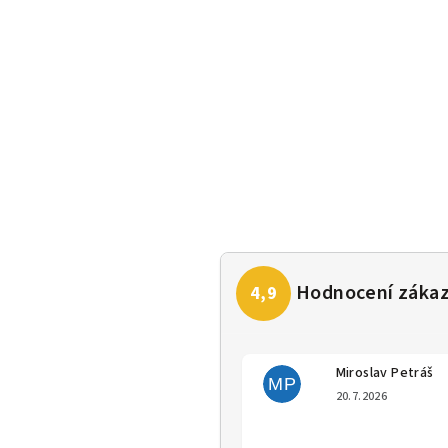
Miroslav Petráš
MP
Hodno
20.7.2026