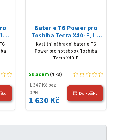
pro
Baterie T6 Power pro
1E,
Toshiba Tecra X40-E, Li-
 mAh
Poly, 11,4 V, 4080 mAh
 T6
Kvalitní náhradní baterie T6
(48 Wh), černá
iba
Power pro notebook Toshiba
Tecra X40-E
Skladem
(4 ks)
1 347 Kč bez
DPH
šíku
Do košíku
1 630 Kč