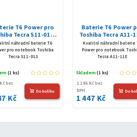
terie T6 Power pro
Baterie T6 Power 
hiba Tecra S11-013,
Toshiba Tecra A11-1
Ion, 10,8 V, 5200 mAh
Li-Ion, 10,8 V, 5200
alitní náhradní baterie T6
Kvalitní náhradní baterie
(56 Wh), černá
(56 Wh), černá
er pro notebook Toshiba
Power pro notebook Tosh
Tecra S11-013
Tecra A11-11E
dem
(1 ks)
Skladem
(1 ks)
 Kč bez
1 196 Kč bez
DPH
Do košíku
Do ko
47 Kč
1 447 Kč