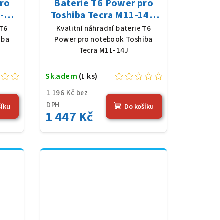
pro
Baterie T6 Power pro
-
Toshiba Tecra M11-14J,
V,
Li-Ion, 10,8 V, 5200 mAh
 T6
Kvalitní náhradní baterie T6
erná
(56 Wh), černá
iba
Power pro notebook Toshiba
Tecra M11-14J
Skladem
(1 ks)
1 196 Kč bez
DPH
šíku
Do košíku
1 447 Kč