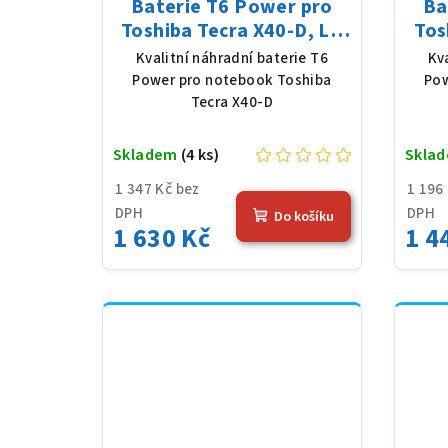
Baterie T6 Power pro
Ba
Toshiba Tecra X40-D, Li-
Tos
Poly, 11,4 V, 4080 mAh
Li-
Kvalitní náhradní baterie T6
Kv
(48 Wh), černá
Power pro notebook Toshiba
Pow
Tecra X40-D
Skladem
(4 ks)
Skla
1 347 Kč bez
1 196
DPH
DPH
Do košíku
1 630 Kč
1 4