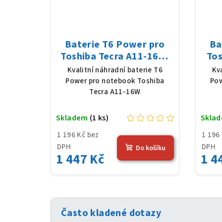
Baterie T6 Power pro
Ba
Toshiba Tecra A11-16W,
Tos
Li-Ion, 10,8 V, 5200 mAh
Li-
Kvalitní náhradní baterie T6
Kv
(56 Wh), černá
Power pro notebook Toshiba
Pow
Tecra A11-16W
Skladem
(1 ks)
Skla
1 196 Kč bez
1 196
DPH
DPH
Do košíku
1 447 Kč
1 4
Často kladené dotazy