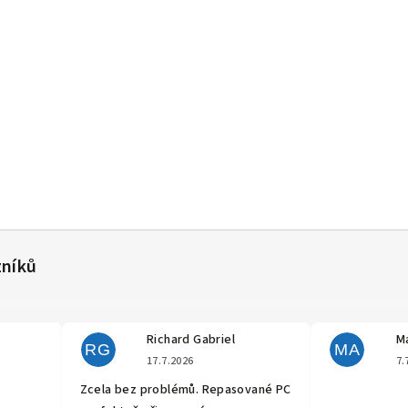
Richard Gabriel
Ma
RG
MA
cení obchodu je 5 z 5 hvězdiček.
Hodnocení obchodu je 5 z 5 hvěz
17.7.2026
7.
Zcela bez problémů. Repasované PC