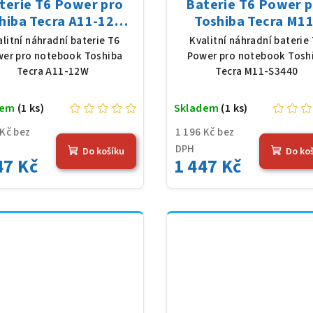
terie T6 Power pro
Baterie T6 Power 
hiba Tecra A11-12W,
Toshiba Tecra M11
Ion, 10,8 V, 5200 mAh
S3440, Li-Ion, 10,8 
alitní náhradní baterie T6
Kvalitní náhradní baterie
(56 Wh), černá
5200 mAh (56 Wh), č
er pro notebook Toshiba
Power pro notebook Tosh
Tecra A11-12W
Tecra M11-S3440
dem
(1 ks)
Skladem
(1 ks)
 Kč bez
1 196 Kč bez
DPH
Do košíku
Do ko
47 Kč
1 447 Kč