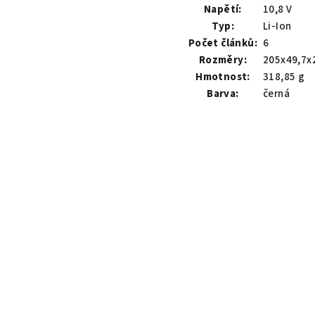
Napětí:
10,8 V
Typ:
Li-Ion
Počet článků:
6
Rozměry:
205x49,7x
Hmotnost:
318,85 g
Barva:
černá