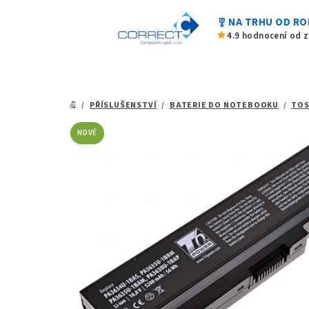
0,0
Přejít
z
military_tech
NA TRHU OD RO
na
5
star
4.9 hodnocení od 
hvězdiček.
obsah
/
PŘÍSLUŠENSTVÍ
/
BATERIE DO NOTEBOOKU
/
TOS
DOMŮ
NOVÉ