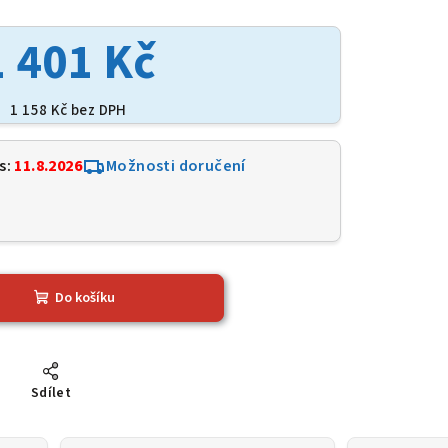
1 401 Kč
1 158 Kč bez DPH
s:
11.8.2026
Možnosti doručení
8
Do košíku
Sdílet