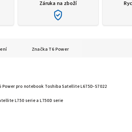
Záruka na zboží
Ryc
ení
Značka
T6 Power
T6 Power pro notebook Toshiba Satellite L675D-S7022
tellite L750 serie a L750D serie