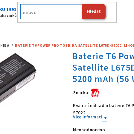
KU 1991
Hledat
Fujitsu
zákazníků
HIBA
/
BATERIE T6 POWER PRO TOSHIBA SATELLITE L675D-S7022, LI-ION,
Značka:
Baterie T6 Po
Kvalitní náhradní baterie T6
S7022
Více informací
Neohodnoceno
Průměrné