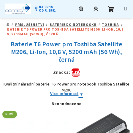
NA TRHU
military_tech
OD R. 1991
Nákupní
Hledat
Přihlášení
Přejít
/
PŘÍSLUŠENSTVÍ
/
BATERIE DO NOTEBOOKU
/
TOSHIBA
/
na
DOMŮ
BATERIE T6 POWER PRO TOSHIBA SATELLITE M206, LI-ION, 10,8
obsah
košík
V, 5200 MAH (56 WH), ČERNÁ
Baterie T6 Power pro Toshiba Satellite
M206, Li-Ion, 10,8 V, 5200 mAh (56 Wh),
černá
Značka:
Kvalitní náhradní baterie T6 Power pro notebook Toshiba Satellite
M206
Více informací
Neohodnoceno
Průměrné
hodnocení
produktu
NOVÉ
je
0,0
z
5