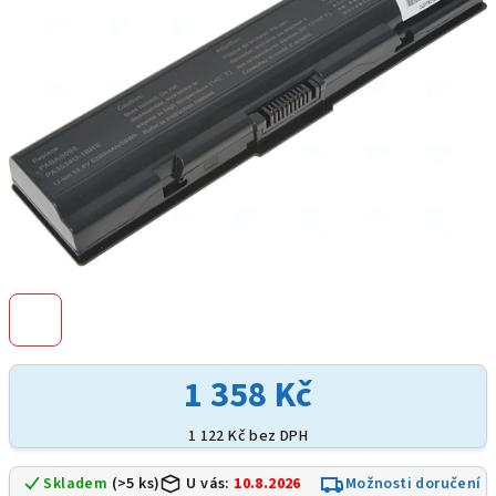
hvězdiček.
1 358 Kč
1 122 Kč bez DPH
Skladem
(>5 ks)
U vás:
10.8.2026
Možnosti doručení