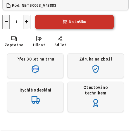
Kód:
NBTS0063_V43883
−
+
Do košíku
Zeptat se
Hlídat
Sdílet
Přes 30 let na trhu
Záruka na zboží
1991
Otestováno
Rychlé odeslání
technikem