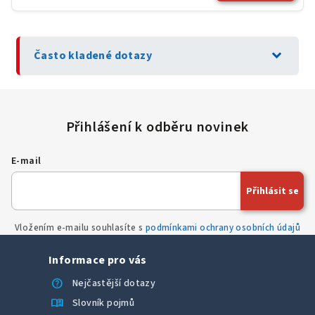
expand_more
Často kladené dotazy
E-mail
Přihlásit se
Vložením e-mailu souhlasíte s
podmínkami ochrany osobních údajů
Informace pro vás
help
Nejčastější dotazy
menu_book
Slovník pojmů