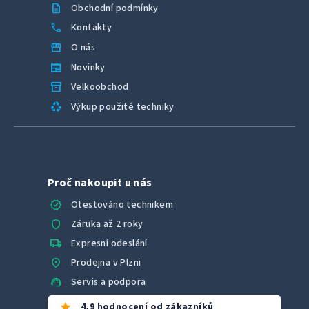
description
Obchodní podmínky
call
Kontakty
storefront
O nás
newspaper
Novinky
inventory_2
Velkoobchod
recycling
Výkup použité techniky
Proč nakoupit u nás
verified
Otestováno technikem
shield
Záruka až 2 roky
local_shipping
Expresní odeslání
location_on
Prodejna v Plzni
support_agent
Servis a podpora
star
4,9 hodnocení od zákazníků