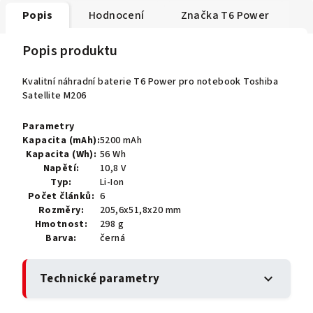
Popis
Hodnocení
Značka
T6 Power
Popis produktu
Kvalitní náhradní baterie T6 Power pro notebook Toshiba
Satellite M206
Parametry
Kapacita (mAh):
5200 mAh
Kapacita (Wh):
56 Wh
Napětí:
10,8 V
Typ:
Li-Ion
Počet článků:
6
Rozměry:
205,6x51,8x20 mm
Hmotnost:
298 g
Barva:
černá
Technické parametry
expand_more