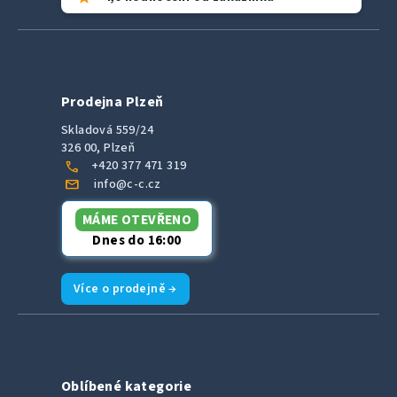
Prodejna Plzeň
Skladová 559/24
326 00, Plzeň
call
+420 377 471 319
mail
info@c-c.cz
MÁME OTEVŘENO
Dnes do 16:00
Více o prodejně →
Oblíbené kategorie