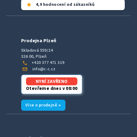
star
4,9 hodnocení od zákazníků
Prodejna Plzeň
Skladová 559/24
326 00, Plzeň
call
+420 377 471 319
mail
info@c-c.cz
NYNÍ ZAVŘENO
Otevřeme dnes v 08:00
Více o prodejně →