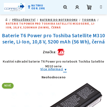
NA TRHU
military_tech
OD R. 1991
Nákupní
Hledat
Přihlášení
Přejít
/
PŘÍSLUŠENSTVÍ
/
BATERIE DO NOTEBOOKU
/
TOSHIBA
/
na
DOMŮ
BATERIE T6 POWER PRO TOSHIBA SATELLITE M310 SERIE, LI-
obsah
košík
ION, 10,8 V, 5200 MAH (56 WH), ČERNÁ
Baterie T6 Power pro Toshiba Satellite M310
serie, Li-Ion, 10,8 V, 5200 mAh (56 Wh), černá
Značka:
Kvalitní náhradní baterie T6 Power pro notebook Toshiba Satellite
M310 serie
Více informací
Neohodnoceno
Průměrné
hodnocení
produktu
NOVÉ
je
0,0
z
5
hvězdiček.