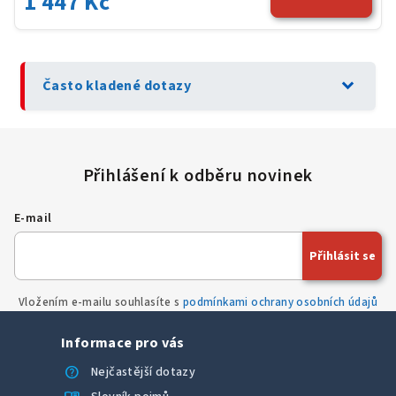
1 447 Kč
expand_more
Často kladené dotazy
E-mail
Přihlásit se
Vložením e-mailu souhlasíte s
podmínkami ochrany osobních údajů
Informace pro vás
help
Nejčastější dotazy