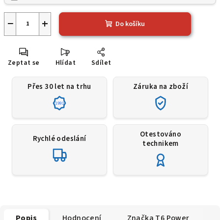
−
+
Do košíku
Zeptat se
Hlídat
Sdílet
Přes 30 let na trhu
Záruka na zboží
1991
Otestováno
Rychlé odeslání
technikem
Popis
Hodnocení
Značka
T6 Power