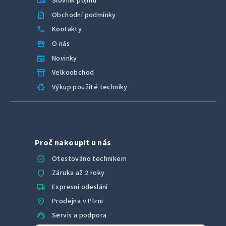
menu_book
Slovník pojmů
description
Obchodní podmínky
call
Kontakty
storefront
O nás
newspaper
Novinky
inventory_2
Velkoobchod
recycling
Výkup použité techniky
Proč nakoupit u nás
verified
Otestováno technikem
shield
Záruka až 2 roky
local_shipping
Expresní odeslání
location_on
Prodejna v Plzni
support_agent
Servis a podpora