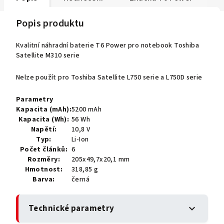
Popis produktu
Kvalitní náhradní baterie T6 Power pro notebook Toshiba
Satellite M310 serie
Nelze použít pro Toshiba Satellite L750 serie a L750D serie
Parametry
Kapacita (mAh):
5200 mAh
Kapacita (Wh):
56 Wh
Napětí:
10,8 V
Typ:
Li-Ion
Počet článků:
6
Rozměry:
205x49,7x20,1 mm
Hmotnost:
318,85 g
Barva:
černá
Technické parametry
expand_more