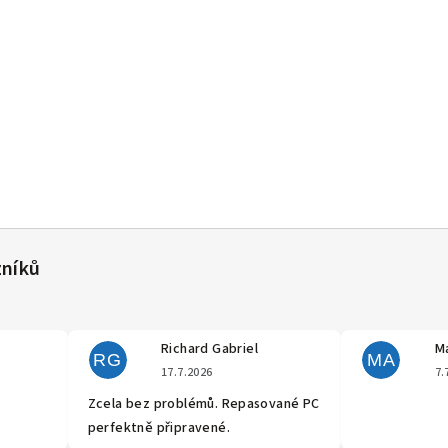
Richard Gabriel
Ma
RG
MA
cení obchodu je 5 z 5 hvězdiček.
Hodnocení obchodu je 5 z 5 hvěz
17.7.2026
7.
Zcela bez problémů. Repasované PC
perfektně připravené.