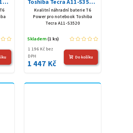
13,
Toshiba Tecra A11-S3520,
 mAh
Li-Ion, 10,8 V, 5200 mAh
 T6
Kvalitní náhradní baterie T6
(56 Wh), černá
iba
Power pro notebook Toshiba
Tecra A11-S3520
Skladem
(1 ks)
1 196 Kč bez
DPH
šíku
Do košíku
1 447 Kč