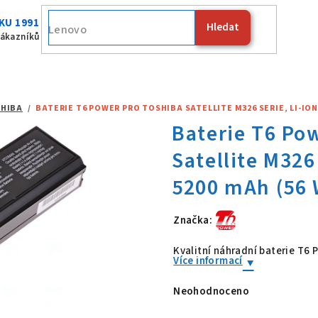
KU 1991
Hledat
Fujitsu
zákazníků
HIBA
/
BATERIE T6 POWER PRO TOSHIBA SATELLITE M326 SERIE, LI-ION, 
Značka:
Baterie T6 Po
Kvalitní náhradní baterie T6
Více informací
Neohodnoceno
Průměrné
hodnocení
produktu