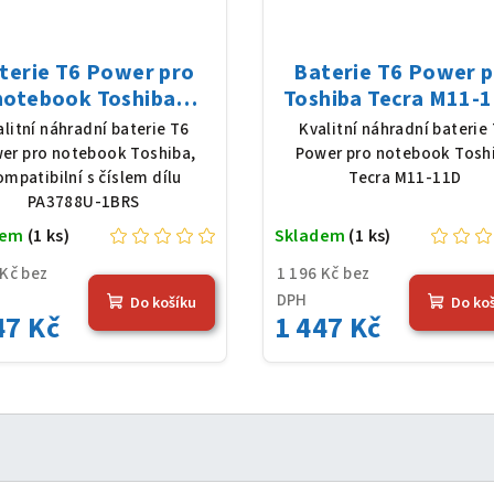
terie T6 Power pro
Baterie T6 Power 
notebook Toshiba
Toshiba Tecra M11-1
788U-1BRS, Li-Ion,
Li-Ion, 10,8 V, 5200
alitní náhradní baterie T6
Kvalitní náhradní baterie
 V, 5200 mAh (56 Wh),
(56 Wh), černá
er pro notebook Toshiba,
Power pro notebook Tosh
černá
ompatibilní s číslem dílu
Tecra M11-11D
PA3788U-1BRS
dem
(1 ks)
Skladem
(1 ks)
 Kč bez
1 196 Kč bez
DPH
Do košíku
Do ko
47 Kč
1 447 Kč