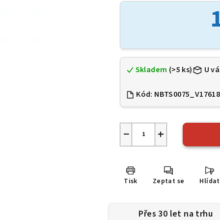
je
0,0
z
5
hvězdiček.
Skladem
(>5 ks)
U vá
Kód:
NBTS0075_V1761
−
+
Tisk
Zeptat se
Hlídat
Přes 30 let na trhu