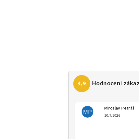
Miroslav Petráš
MP
Hodno
20.7.2026