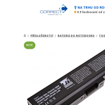
z
Přejít
5
military_tech
NA TRHU OD RO
na
hvězdiček.
star
4.9 hodnocení od 
obsah
/
PŘÍSLUŠENSTVÍ
/
BATERIE DO NOTEBOOKU
/
TOS
DOMŮ
NOVÉ