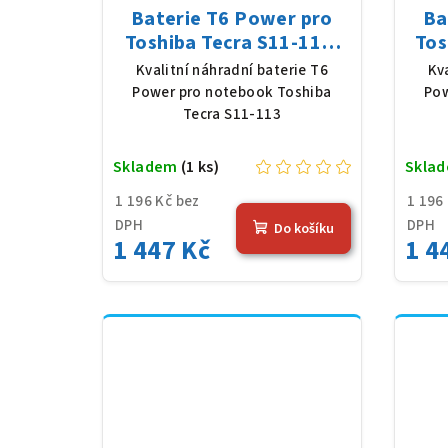
Baterie T6 Power pro
Ba
Toshiba Tecra S11-113,
Tos
Li-Ion, 10,8 V, 5200 mAh
Li-
Kvalitní náhradní baterie T6
Kv
(56 Wh), černá
Power pro notebook Toshiba
Pow
Tecra S11-113
Skladem
(1 ks)
Skla
1 196 Kč bez
1 196
DPH
DPH
Do košíku
1 447 Kč
1 4