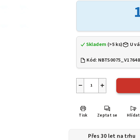
je
0,0
z
5
hvězdiček.
Skladem
(>5 ks)
U vá
Kód:
NBTS0075_V1764
−
+
Tisk
Zeptat se
Hlídat
Přes 30 let na trhu