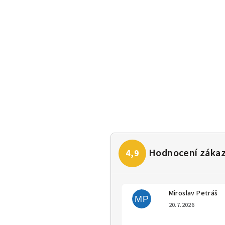
Miroslav Petráš
MP
Hodno
20.7.2026