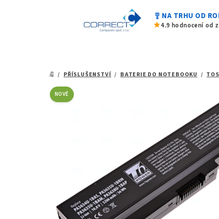
0,0
Přejít
z
military_tech
NA TRHU OD RO
na
5
star
4.9 hodnocení od 
hvězdiček.
obsah
/
PŘÍSLUŠENSTVÍ
/
BATERIE DO NOTEBOOKU
/
TOS
DOMŮ
NOVÉ