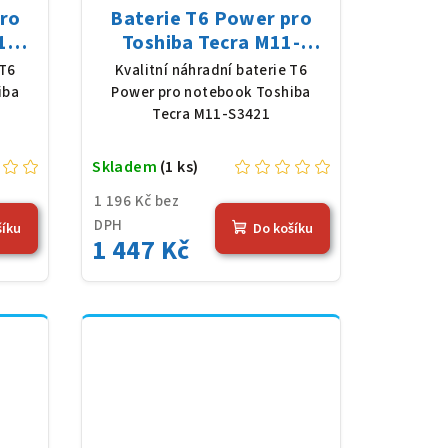
pro
Baterie T6 Power pro
1G,
Toshiba Tecra M11-
 mAh
S3421, Li-Ion, 10,8 V,
 T6
Kvalitní náhradní baterie T6
5200 mAh (56 Wh), černá
iba
Power pro notebook Toshiba
Tecra M11-S3421
Skladem
(1 ks)
1 196 Kč bez
DPH
šíku
Do košíku
1 447 Kč