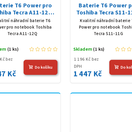
terie T6 Power pro
Baterie T6 Power 
hiba Tecra A11-12Q,
Toshiba Tecra S11-1
Ion, 10,8 V, 5200 mAh
Li-Ion, 10,8 V, 5200
alitní náhradní baterie T6
Kvalitní náhradní baterie
(56 Wh), černá
(56 Wh), černá
er pro notebook Toshiba
Power pro notebook Tosh
Tecra A11-12Q
Tecra S11-11G
dem
(1 ks)
Skladem
(1 ks)
 Kč bez
1 196 Kč bez
DPH
Do košíku
Do ko
47 Kč
1 447 Kč