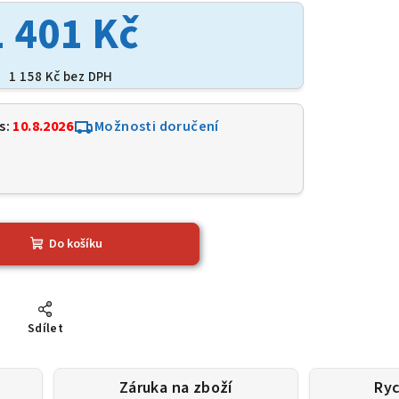
1 401 Kč
1 158 Kč bez DPH
s:
10.8.2026
Možnosti doručení
8
Do košíku
Sdílet
Záruka na zboží
Ryc