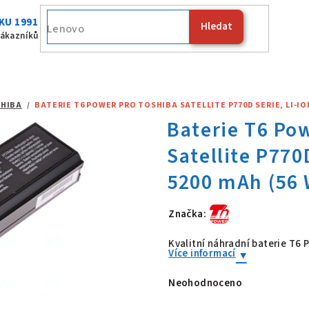
KU 1991
Hledat
Fujitsu
zákazníků
HIBA
/
BATERIE T6 POWER PRO TOSHIBA SATELLITE P770D SERIE, LI-ION,
Značka:
Baterie T6 Po
Kvalitní náhradní baterie T6
Více informací
Neohodnoceno
Průměrné
hodnocení
produktu