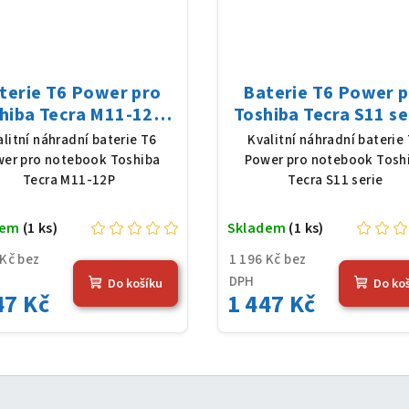
terie T6 Power pro
Baterie T6 Power 
hiba Tecra M11-12P,
Toshiba Tecra S11 se
Ion, 10,8 V, 5200 mAh
Li-Ion, 10,8 V, 5200
alitní náhradní baterie T6
Kvalitní náhradní baterie
(56 Wh), černá
(56 Wh), černá
er pro notebook Toshiba
Power pro notebook Tosh
Tecra M11-12P
Tecra S11 serie
dem
(1 ks)
Skladem
(1 ks)
 Kč bez
1 196 Kč bez
DPH
Do košíku
Do ko
47 Kč
1 447 Kč