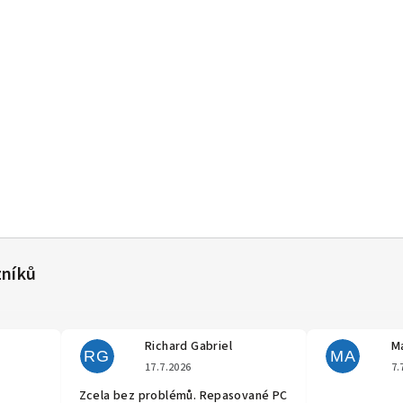
Richard Gabriel
Ma
RG
MA
cení obchodu je 5 z 5 hvězdiček.
Hodnocení obchodu je 5 z 5 hvěz
17.7.2026
7.
Zcela bez problémů. Repasované PC