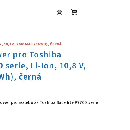
Přihlášení
Nákupní
košík
 10,8 V, 5200 MAH (56 WH), ČERNÁ
wer pro Toshiba Satellite P770
 Power pro notebook Toshiba Satellite P770D serie