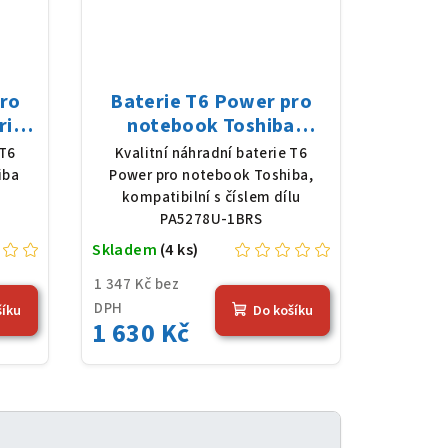
pro
Baterie T6 Power pro
rie,
notebook Toshiba
 mAh
PA5278U-1BRS, Li-Poly,
 T6
Kvalitní náhradní baterie T6
11,4 V, 4080 mAh (48 Wh),
iba
Power pro notebook Toshiba,
černá
kompatibilní s číslem dílu
PA5278U-1BRS
Skladem
(4 ks)
1 347 Kč bez
DPH
šíku
Do košíku
1 630 Kč