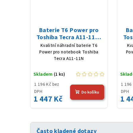
Baterie T6 Power pro
Ba
Toshiba Tecra A11-11N,
Tos
Li-Ion, 10,8 V, 5200 mAh
Li-
Kvalitní náhradní baterie T6
Kv
(56 Wh), černá
Power pro notebook Toshiba
Pow
Tecra A11-11N
Skladem
(1 ks)
Skla
1 196 Kč bez
1 196
DPH
DPH
Do košíku
1 447 Kč
1 4
Často kladené dotazy