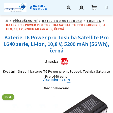
NA TRHU
military_tech
OD R. 1991
Nákupní
Hledat
Přihlášení
Přejít
/
PŘÍSLUŠENSTVÍ
/
BATERIE DO NOTEBOOKU
/
TOSHIBA
/
na
DOMŮ
BATERIE T6 POWER PRO TOSHIBA SATELLITE PRO L640 SERIE, LI-
obsah
košík
ION, 10,8 V, 5200 MAH (56 WH), ČERNÁ
Baterie T6 Power pro Toshiba Satellite Pro
L640 serie, Li-Ion, 10,8 V, 5200 mAh (56 Wh),
černá
Značka:
Kvalitní náhradní baterie T6 Power pro notebook Toshiba Satellite
Pro L640 serie
Více informací
Neohodnoceno
Průměrné
hodnocení
produktu
NOVÉ
je
0,0
z
5