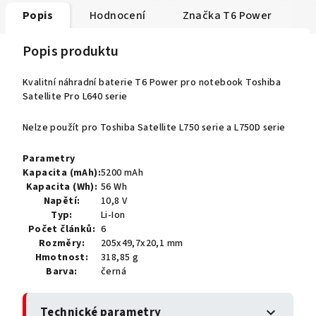
Popis
Hodnocení
Značka
T6 Power
Popis produktu
Kvalitní náhradní baterie T6 Power pro notebook Toshiba
Satellite Pro L640 serie
Nelze použít pro Toshiba Satellite L750 serie a L750D serie
Parametry
Kapacita (mAh):
5200 mAh
Kapacita (Wh):
56 Wh
Napětí:
10,8 V
Typ:
Li-Ion
Počet článků:
6
Rozměry:
205x49,7x20,1 mm
Hmotnost:
318,85 g
Barva:
černá
Technické parametry
expand_more