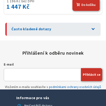
1 196 Kč bez DPH
1 447 Kč
Do košíku
expand_more
Často kladené dotazy
E-mail
Přihlásit se
Vložením e-mailu souhlasíte s
podmínkami ochrany osobních údajů
Informace pro vás
help
Nejčastější dotazy