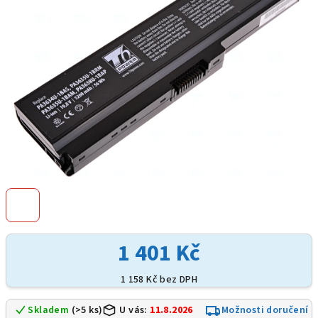
hvězdiček.
1 401 Kč
1 158 Kč bez DPH
Skladem
(>5 ks)
U vás:
11.8.2026
Možnosti doručení