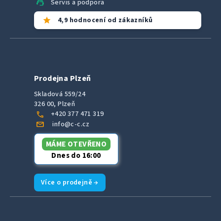
support_agent
Servis a podpora
star
4,9 hodnocení od zákazníků
Prodejna Plzeň
Skladová 559/24
326 00, Plzeň
call
+420 377 471 319
mail
info@c-c.cz
MÁME OTEVŘENO
Dnes do 16:00
Více o prodejně →