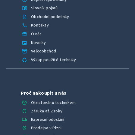
menu_book
Slovník pojmů
description
Obchodní podmínky
call
Kontakty
storefront
O nás
newspaper
Novinky
inventory_2
Velkoobchod
recycling
Výkup použité techniky
Proč nakoupit u nás
verified
Otestováno technikem
shield
Záruka až 2 roky
local_shipping
Expresní odeslání
location_on
Prodejna v Plzni