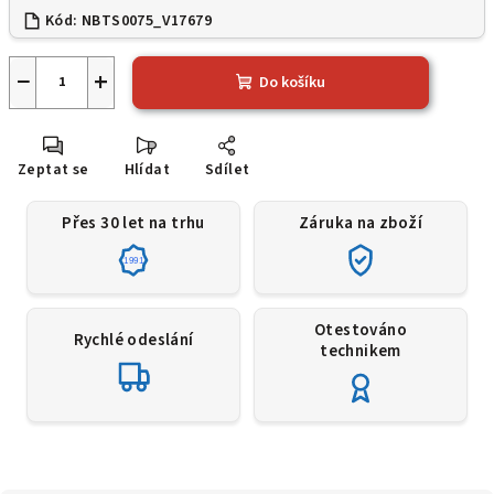
Kód:
NBTS0075_V17679
−
+
Do košíku
Zeptat se
Hlídat
Sdílet
Přes 30 let na trhu
Záruka na zboží
1991
Otestováno
Rychlé odeslání
technikem