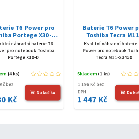
terie T6 Power pro
Baterie T6 Power 
hiba Portege X30-D,
Toshiba Tecra M11
oly, 11,4 V, 4080 mAh
S3450, Li-Ion, 10,8 
alitní náhradní baterie T6
Kvalitní náhradní baterie
(48 Wh), černá
5200 mAh (56 Wh), č
er pro notebook Toshiba
Power pro notebook Tosh
Portege X30-D
Tecra M11-S3450
dem
(4 ks)
Skladem
(1 ks)
 Kč bez
1 196 Kč bez
DPH
Do košíku
Do ko
30 Kč
1 447 Kč