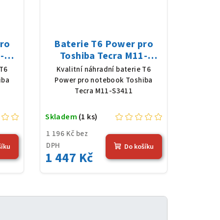
pro
Baterie T6 Power pro
-
Toshiba Tecra M11-
V,
S3411, Li-Ion, 10,8 V,
 T6
Kvalitní náhradní baterie T6
erná
5200 mAh (56 Wh), černá
iba
Power pro notebook Toshiba
Tecra M11-S3411
Skladem
(1 ks)
1 196 Kč bez
DPH
šíku
Do košíku
1 447 Kč