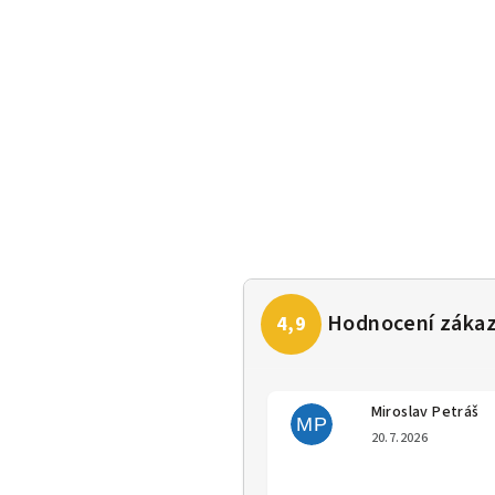
Miroslav Petráš
MP
Hodno
20.7.2026