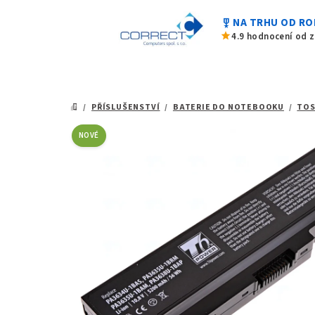
0,0
Přejít
z
military_tech
NA TRHU OD RO
na
5
star
4.9 hodnocení od 
hvězdiček.
obsah
/
PŘÍSLUŠENSTVÍ
/
BATERIE DO NOTEBOOKU
/
TOS
DOMŮ
NOVÉ