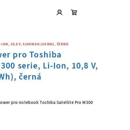
Přihlášení
Nákupní
košík
ON, 10,8 V, 5200 MAH (56 WH), ČERNÁ
wer pro Toshiba Satellite Pro 
 Power pro notebook Toshiba Satellite Pro M300