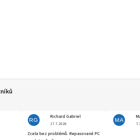
Richard Gabriel
Ma
RG
MA
cení obchodu je 5 z 5 hvězdiček.
Hodnocení obchodu je 5 z 5 hvěz
17.7.2026
7.
Zcela bez problémů. Repasované PC