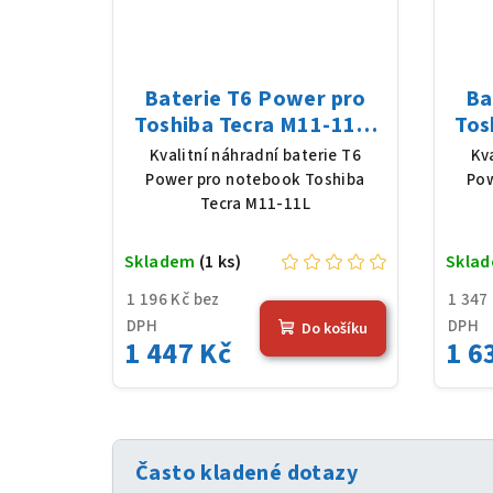
Baterie T6 Power pro
Ba
Toshiba Tecra M11-11L,
Tos
Li-Ion, 10,8 V, 5200 mAh
Li-P
Kvalitní náhradní baterie T6
Kv
(56 Wh), černá
Power pro notebook Toshiba
Pow
Tecra M11-11L
Skladem
(1 ks)
Skla
1 196 Kč bez
1 347
DPH
DPH
Do košíku
1 447 Kč
1 6
Často kladené dotazy