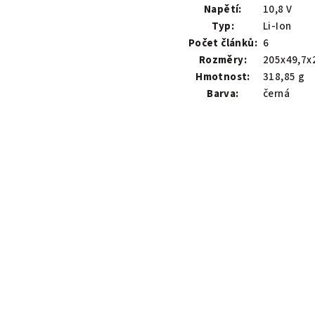
Napětí:
10,8 V
Typ:
Li-Ion
Počet článků:
6
Rozměry:
205x49,7x
Hmotnost:
318,85 g
Barva:
černá