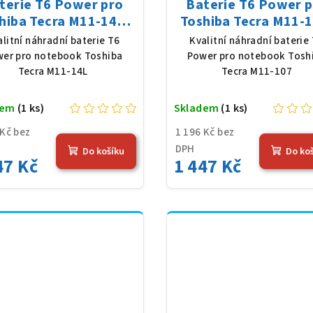
terie T6 Power pro
Baterie T6 Power 
hiba Tecra M11-14L,
Toshiba Tecra M11-1
Ion, 10,8 V, 5200 mAh
Li-Ion, 10,8 V, 5200
alitní náhradní baterie T6
Kvalitní náhradní baterie
(56 Wh), černá
(56 Wh), černá
er pro notebook Toshiba
Power pro notebook Tosh
Tecra M11-14L
Tecra M11-107
dem
(1 ks)
Skladem
(1 ks)
 Kč bez
1 196 Kč bez
DPH
Do košíku
Do ko
47 Kč
1 447 Kč