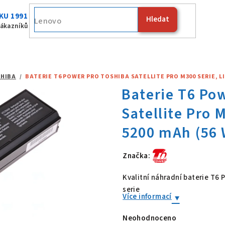
KU 1991
Hledat
Fujitsu
zákazníků
HIBA
/
BATERIE T6 POWER PRO TOSHIBA SATELLITE PRO M300 SERIE, LI-I
Značka:
Baterie T6 Po
Kvalitní náhradní baterie T6
serie
Více informací
Neohodnoceno
Průměrné