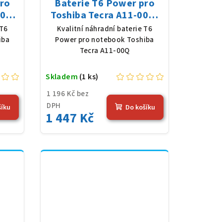
pro
Baterie T6 Power pro
07,
Toshiba Tecra A11-00Q,
 mAh
Li-Ion, 10,8 V, 5200 mAh
 T6
Kvalitní náhradní baterie T6
(56 Wh), černá
iba
Power pro notebook Toshiba
Tecra A11-00Q
Skladem
(1 ks)
1 196 Kč bez
DPH
šíku
Do košíku
1 447 Kč