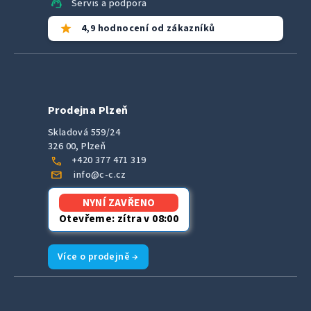
support_agent
Servis a podpora
star
4,9 hodnocení od zákazníků
Prodejna Plzeň
Skladová 559/24
326 00, Plzeň
call
+420 377 471 319
mail
info@c-c.cz
NYNÍ ZAVŘENO
Otevřeme: zítra v 08:00
Více o prodejně →