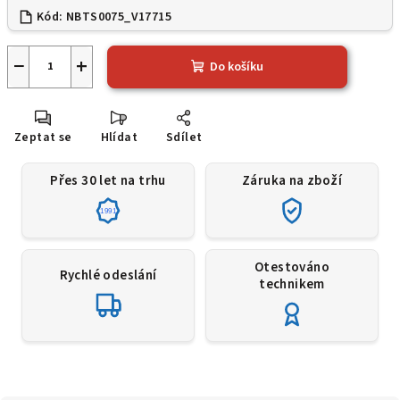
Kód:
NBTS0075_V17715
−
+
Do košíku
Zeptat se
Hlídat
Sdílet
Přes 30 let na trhu
Záruka na zboží
1991
Otestováno
Rychlé odeslání
technikem