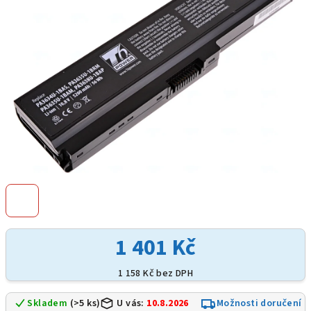
hvězdiček.
1 401 Kč
1 158 Kč bez DPH
Skladem
(>5 ks)
U vás:
10.8.2026
Možnosti doručení