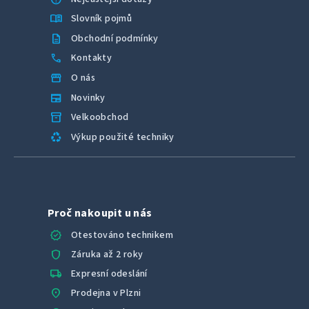
menu_book
Slovník pojmů
description
Obchodní podmínky
call
Kontakty
storefront
O nás
newspaper
Novinky
inventory_2
Velkoobchod
recycling
Výkup použité techniky
Proč nakoupit u nás
verified
Otestováno technikem
shield
Záruka až 2 roky
local_shipping
Expresní odeslání
location_on
Prodejna v Plzni