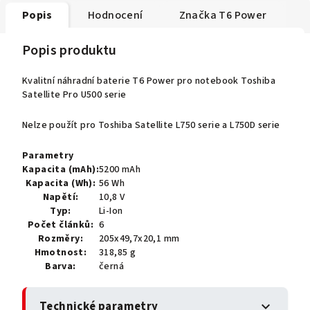
Popis
Hodnocení
Značka
T6 Power
Popis produktu
Kvalitní náhradní baterie T6 Power pro notebook Toshiba
Satellite Pro U500 serie
Nelze použít pro Toshiba Satellite L750 serie a L750D serie
Parametry
Kapacita (mAh):
5200 mAh
Kapacita (Wh):
56 Wh
Napětí:
10,8 V
Typ:
Li-Ion
Počet článků:
6
Rozměry:
205x49,7x20,1 mm
Hmotnost:
318,85 g
Barva:
černá
Technické parametry
expand_more