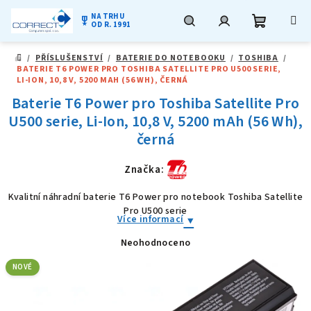
NA TRHU
military_tech
OD R. 1991
Nákupní
Hledat
Přihlášení
Přejít
/
PŘÍSLUŠENSTVÍ
/
BATERIE DO NOTEBOOKU
/
TOSHIBA
/
na
DOMŮ
BATERIE T6 POWER PRO TOSHIBA SATELLITE PRO U500 SERIE,
obsah
košík
LI-ION, 10,8 V, 5200 MAH (56 WH), ČERNÁ
Baterie T6 Power pro Toshiba Satellite Pro
U500 serie, Li-Ion, 10,8 V, 5200 mAh (56 Wh),
černá
Značka:
Kvalitní náhradní baterie T6 Power pro notebook Toshiba Satellite
Pro U500 serie
Více informací
Neohodnoceno
Průměrné
hodnocení
produktu
NOVÉ
je
0,0
z
5