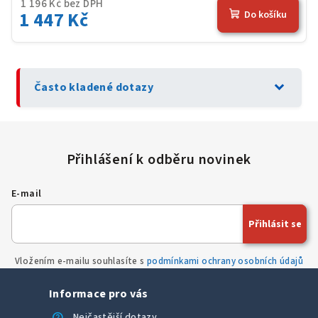
1 196 Kč bez DPH
1 447 Kč
Do košíku
expand_more
Často kladené dotazy
E-mail
Přihlásit se
Vložením e-mailu souhlasíte s
podmínkami ochrany osobních údajů
Informace pro vás
help
Nejčastější dotazy