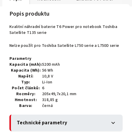
Popis produktu
Kvalitní náhradní baterie T6 Power pro notebook Toshiba
Satellite T135 serie
Nelze použít pro Toshiba Satellite L750 serie a L750D serie
Parametry
Kapacita (mAh):
5200 mAh
Kapacita (Wh):
56 Wh
Napětí:
10,8 V
Typ:
Li-Ion
Počet článků:
6
Rozměry:
205x49,7x20,1 mm
Hmotnost:
318,85 g
Barva:
černá
Technické parametry
expand_more