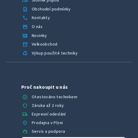
menu_book
Slovník pojmů
description
Obchodní podmínky
call
Kontakty
storefront
O nás
newspaper
Novinky
inventory_2
Velkoobchod
recycling
Výkup použité techniky
Proč nakoupit u nás
verified
Otestováno technikem
shield
Záruka až 2 roky
local_shipping
Expresní odeslání
location_on
Prodejna v Plzni
support_agent
Servis a podpora