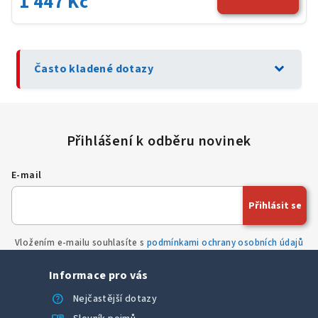
1 447 Kč
expand_more
Často kladené dotazy
E-mail
Přihlásit se
Vložením e-mailu souhlasíte s
podmínkami ochrany osobních údajů
Informace pro vás
help
Nejčastější dotazy