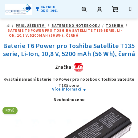
NA TRHU
military_tech
OD R. 1991
Nákupní
Hledat
Přihlášení
Přejít
/
PŘÍSLUŠENSTVÍ
/
BATERIE DO NOTEBOOKU
/
TOSHIBA
/
na
DOMŮ
BATERIE T6 POWER PRO TOSHIBA SATELLITE T135 SERIE, LI-
obsah
košík
ION, 10,8 V, 5200 MAH (56 WH), ČERNÁ
Baterie T6 Power pro Toshiba Satellite T135
serie, Li-Ion, 10,8 V, 5200 mAh (56 Wh), černá
Značka:
Kvalitní náhradní baterie T6 Power pro notebook Toshiba Satellite
T135 serie
Více informací
Neohodnoceno
Průměrné
hodnocení
produktu
NOVÉ
je
0,0
z
5
hvězdiček.