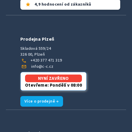
star
4,9 hodnocení od zákazníků
Prodejna Plzeň
Skladová 559/24
326 00, Plzeň
call
+420 377 471 319
mail
info@c-c.cz
NYNÍ ZAVŘENO
Otevřeme: Pondělí v 08:00
Více o prodejně →