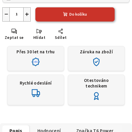
−
+
Do košíku
Zeptat se
Hlídat
Sdílet
Přes 30 let na trhu
Záruka na zboží
1991
Otestováno
Rychlé odeslání
technikem
Popis
Hodnocení
Značka
T6 Power