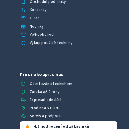
description
Obchodní podmínky
call
Kontakty
storefront
O nás
newspaper
Novinky
inventory_2
Velkoobchod
recycling
Výkup použité techniky
Proč nakoupit u nás
verified
Otestováno technikem
shield
Záruka až 2 roky
local_shipping
Expresní odeslání
location_on
Prodejna v Plzni
support_agent
Servis a podpora
star
4,9 hodnocení od zákazníků