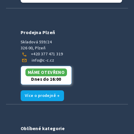
Prodejna Plzeň
Skladová 559/24
326 00, Plzeň
call
+420 377 471 319
mail
info@c-c.cz
MÁME OTEVŘENO
Dnes do 16:00
Více o prodejně →
Oblíbené kategorie