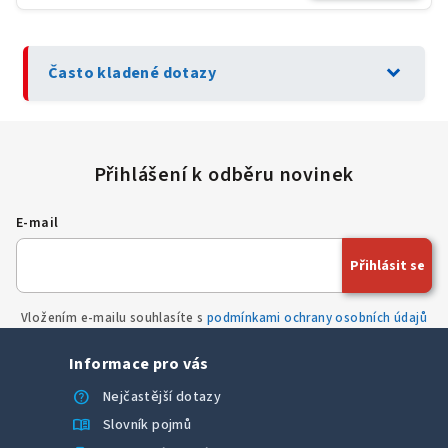
expand_more
Často kladené dotazy
E-mail
Přihlásit se
Vložením e-mailu souhlasíte s
podmínkami ochrany osobních údajů
Informace pro vás
help
Nejčastější dotazy
menu_book
Slovník pojmů