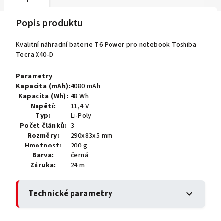
Popis produktu
Kvalitní náhradní baterie T6 Power pro notebook Toshiba
Tecra X40-D
Parametry
Kapacita (mAh):
4080 mAh
Kapacita (Wh):
48 Wh
Napětí:
11,4 V
Typ:
Li-Poly
Počet článků:
3
Rozměry:
290x83x5 mm
Hmotnost:
200 g
Barva:
černá
Záruka:
24 m
Technické parametry
expand_more