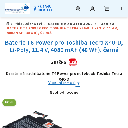
NA TRHU
military_tech
OD R. 1991
Nákupní
Hledat
Přihlášení
Přejít
/
PŘÍSLUŠENSTVÍ
/
BATERIE DO NOTEBOOKU
/
TOSHIBA
/
na
DOMŮ
BATERIE T6 POWER PRO TOSHIBA TECRA X40-D, LI-POLY, 11,4 V,
obsah
košík
4080 MAH (48 WH), ČERNÁ
Baterie T6 Power pro Toshiba Tecra X40-D,
Li-Poly, 11,4 V, 4080 mAh (48 Wh), černá
Značka:
Kvalitní náhradní baterie T6 Power pro notebook Toshiba Tecra
X40-D
Více informací
Neohodnoceno
Průměrné
hodnocení
produktu
NOVÉ
je
0,0
z
5
hvězdiček.