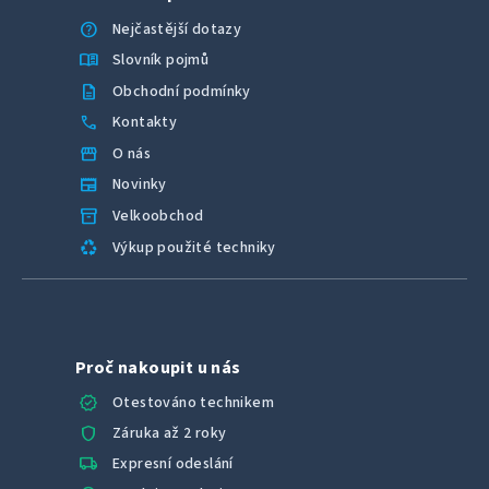
help
Nejčastější dotazy
menu_book
Slovník pojmů
description
Obchodní podmínky
call
Kontakty
storefront
O nás
newspaper
Novinky
inventory_2
Velkoobchod
recycling
Výkup použité techniky
Proč nakoupit u nás
verified
Otestováno technikem
shield
Záruka až 2 roky
local_shipping
Expresní odeslání