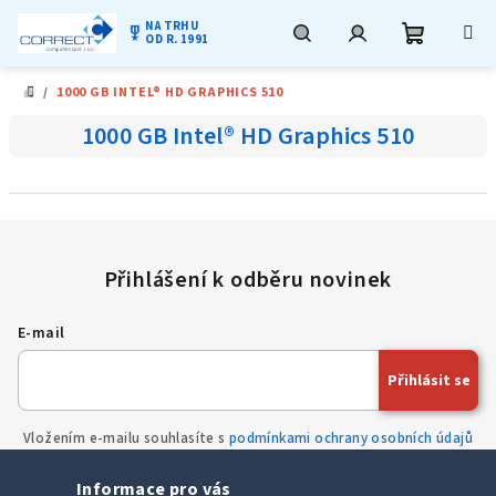
NA TRHU
military_tech
OD R. 1991
Nákupní
Hledat
Přihlášení
Přejít
/
1000 GB INTEL® HD GRAPHICS 510
na
DOMŮ
obsah
košík
1000 GB Intel® HD Graphics 510
E-mail
Přihlásit se
Vložením e-mailu souhlasíte s
podmínkami ochrany osobních údajů
Informace pro vás