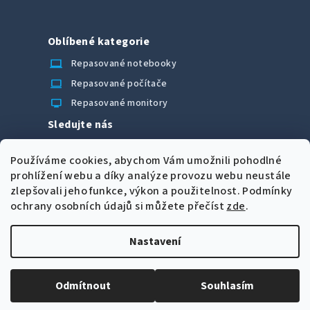
Oblíbené kategorie
laptop_chromebook
Repasované notebooky
computer
Repasované počítače
monitor
Repasované monitory
Sledujte nás
Facebook
Používáme cookies, abychom Vám umožnili pohodlné
Možnosti úhrady
prohlížení webu a díky analýze provozu webu neustále
zlepšovali jeho funkce, výkon a použitelnost.
Podmínky
ochrany osobních údajů si můžete přečíst
zde
.
Nastavení
Z
Copyright 2026
CORRECT Computers spol. s r.o.
. Všechna
á
práva vyhrazena.
Upravit nastavení cookies
Odmítnout
Souhlasím
p
Vytvořil Shoptet