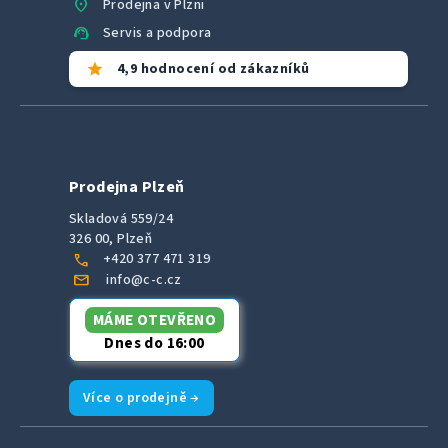
location_on
Prodejna v Plzni
support_agent
Servis a podpora
star
4,9 hodnocení od zákazníků
Prodejna Plzeň
Skladová 559/24
326 00, Plzeň
call
+420 377 471 319
mail
info@c-c.cz
MÁME OTEVŘENO
Dnes do 16:00
Více o prodejně →