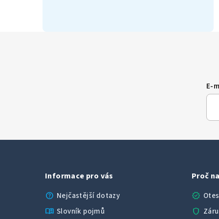
E-m
Informace pro vás
Proč na
help
verified
Nejčastější dotazy
Otes
menu_book
shield
Slovník pojmů
Záru