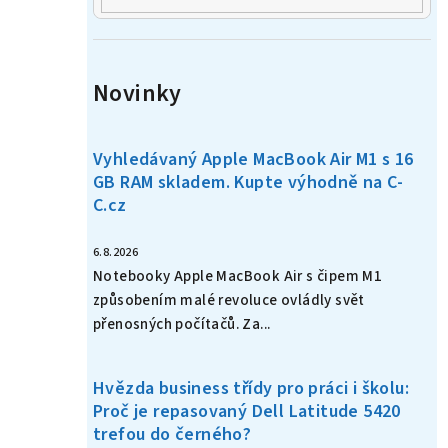
Novinky
Vyhledávaný Apple MacBook Air M1 s 16
GB RAM skladem. Kupte výhodně na C-
C.cz
6.8.2026
Notebooky Apple MacBook Air s čipem M1
způsobením malé revoluce ovládly svět
přenosných počítačů. Za...
Hvězda business třídy pro práci i školu:
Proč je repasovaný Dell Latitude 5420
trefou do černého?