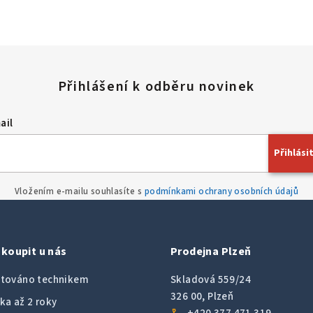
ail
Přihlásit
Vložením e-mailu souhlasíte s
podmínkami ochrany osobních údajů
koupit u nás
Prodejna Plzeň
továno technikem
Skladová 559/24
326 00, Plzeň
ka až 2 roky
call