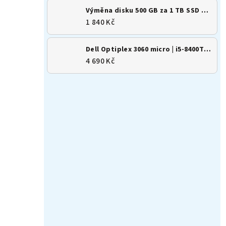
Výměna disku 500 GB za 1 TB SSD M.2 NVMe
1 840 Kč
Dell Optiplex 3060 micro | i5-8400T | 8GB | 256GB SSD | Win 11
4 690 Kč