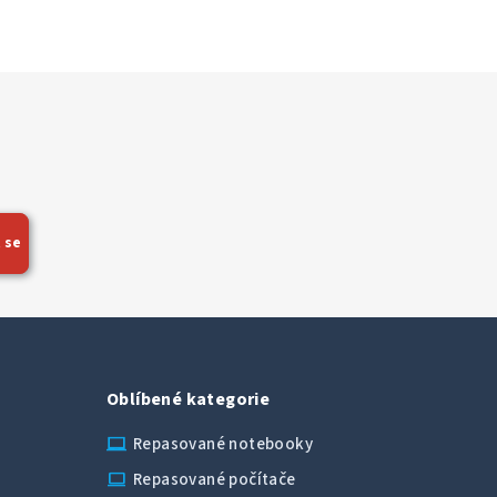
 se
Oblíbené kategorie
laptop_chromebook
Repasované notebooky
computer
Repasované počítače