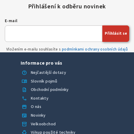
á
d
a
E-mail
c
í
Přihlásit se
p
r
Vložením e-mailu souhlasíte s
podmínkami ochrany osobních údajů
v
k
Informace pro vás
y
v
help
Nejčastější dotazy
ý
menu_book
Slovník pojmů
p
description
Obchodní podmínky
i
call
Kontakty
s
u
storefront
O nás
newspaper
Novinky
inventory_2
Velkoobchod
recycling
Výkup použité techniky