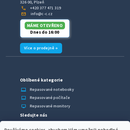
326 00, Plzeň
call
+420 377 471 319
mail
info@c-c.cz
MÁME OTEVŘENO
Dnes do 16:00
Více o prodejně →
Oblíbené kategorie
laptop_chromebook
Repasované notebooky
computer
Repasované počítače
monitor
Repasované monitory
Sledujte nás
Facebook