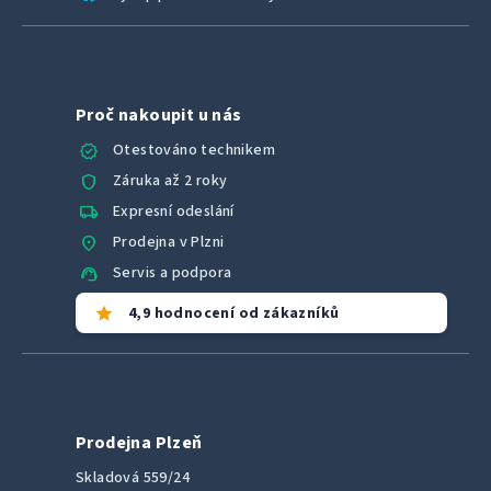
Proč nakoupit u nás
verified
Otestováno technikem
shield
Záruka až 2 roky
local_shipping
Expresní odeslání
location_on
Prodejna v Plzni
support_agent
Servis a podpora
star
4,9 hodnocení od zákazníků
Prodejna Plzeň
Skladová 559/24