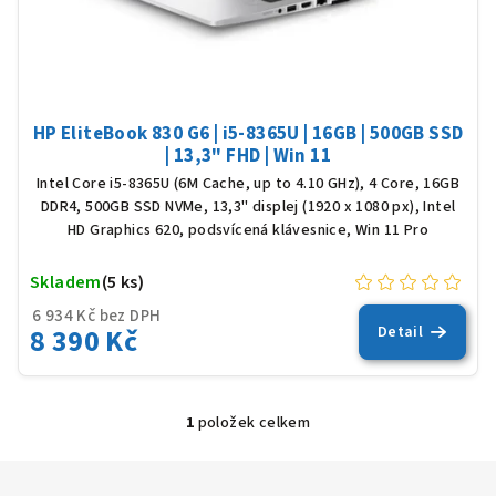
u
k
t
ů
HP EliteBook 830 G6 | i5-8365U | 16GB | 500GB SSD
| 13,3" FHD | Win 11
Intel Core i5-8365U (6M Cache, up to 4.10 GHz), 4 Core, 16GB
DDR4, 500GB SSD NVMe, 13,3" displej (1920 x 1080 px), Intel
HD Graphics 620, podsvícená klávesnice, Win 11 Pro
Skladem
(5 ks)
6 934 Kč bez DPH
8 390 Kč
Detail
1
položek celkem
O
v
l