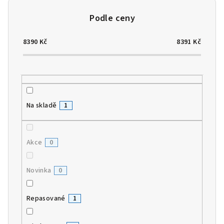
o
d
u
8390
Kč
8391
Kč
k
t
ů
Na skladě
1
Akce
0
Novinka
0
Repasované
1