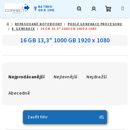
NA TRHU
military_tech
OD R. 1991
Nákupní
Hledat
Přihlášení
Přejít
/
REPASOVANÉ NOTEBOOKY
/
PODLE GENERACE PROCESORU
na
DOMŮ
/
8. GENERACE
/
16 GB 13,3" 1000 GB 1920 X 1080
obsah
košík
16 GB 13,3" 1000 GB 1920 x 1080
Ř
a
Nejprodávanější
Nejlevnější
Nejdražší
z
e
Abecedně
n
í
p
Zavřít filtr
r