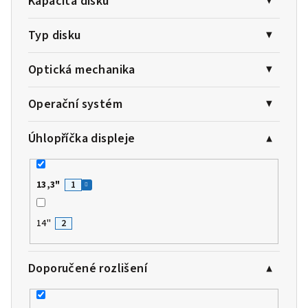
Kapacita disku
Typ disku
Optická mechanika
Operační systém
Úhlopříčka displeje
13,3"
1
14"
2
Doporučené rozlišení