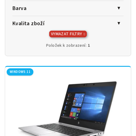
Barva
Kvalita zboží
VYMAZAT FILTRY
Položek k zobrazení:
1
V
ý
WINDOWS 11
p
i
s
p
r
o
d