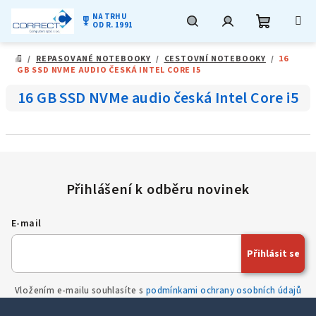
NA TRHU
military_tech
OD R. 1991
Nákupní
Hledat
Přihlášení
Přejít
/
REPASOVANÉ NOTEBOOKY
/
CESTOVNÍ NOTEBOOKY
/
16
na
DOMŮ
GB SSD NVME AUDIO ČESKÁ INTEL CORE I5
obsah
košík
16 GB SSD NVMe audio česká Intel Core i5
E-mail
Přihlásit se
Vložením e-mailu souhlasíte s
podmínkami ochrany osobních údajů