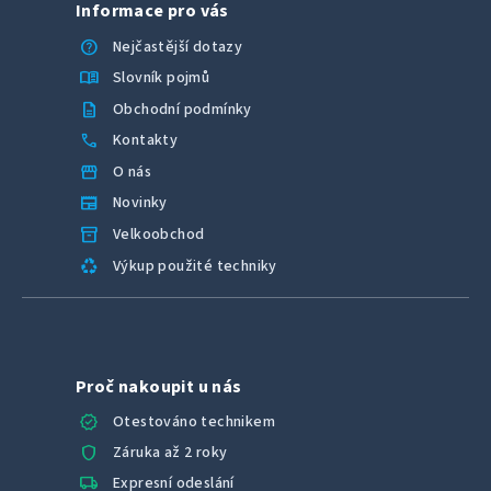
Informace pro vás
help
Nejčastější dotazy
menu_book
Slovník pojmů
description
Obchodní podmínky
call
Kontakty
storefront
O nás
newspaper
Novinky
inventory_2
Velkoobchod
recycling
Výkup použité techniky
Proč nakoupit u nás
verified
Otestováno technikem
shield
Záruka až 2 roky
local_shipping
Expresní odeslání