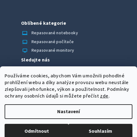
Oblíbené kategorie
laptop_chromebook
Repasované notebooky
computer
Repasované počítače
monitor
Repasované monitory
Sledujte nás
Facebook
Používáme cookies, abychom Vám umožnili pohodlné
Možnosti úhrady
prohlížení webu a díky analýze provozu webu neustále
zlepšovali jeho funkce, výkon a použitelnost.
Podmínky
ochrany osobních údajů si můžete přečíst
zde
.
Nastavení
Z
Copyright 2026
CORRECT Computers spol. s r.o.
. Všechna
á
práva vyhrazena.
Upravit nastavení cookies
Odmítnout
Souhlasím
p