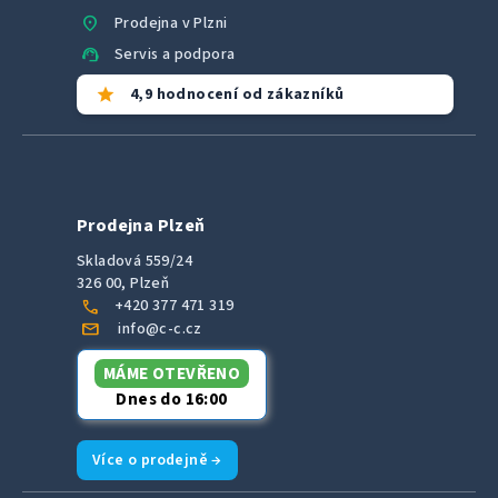
location_on
Prodejna v Plzni
support_agent
Servis a podpora
star
4,9 hodnocení od zákazníků
Prodejna Plzeň
Skladová 559/24
326 00, Plzeň
call
+420 377 471 319
mail
info@c-c.cz
MÁME OTEVŘENO
Dnes do 16:00
Více o prodejně →