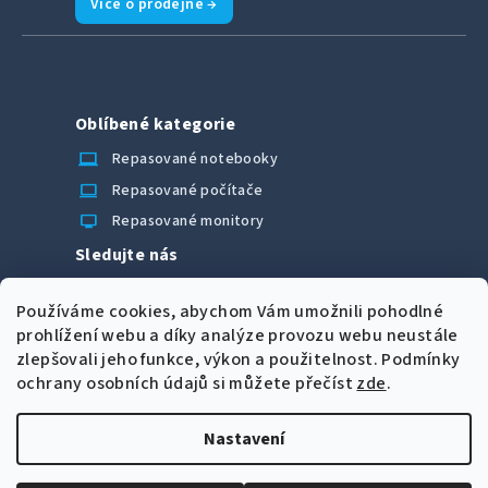
Více o prodejně →
Oblíbené kategorie
laptop_chromebook
Repasované notebooky
computer
Repasované počítače
monitor
Repasované monitory
Sledujte nás
Facebook
Používáme cookies, abychom Vám umožnili pohodlné
Možnosti úhrady
prohlížení webu a díky analýze provozu webu neustále
zlepšovali jeho funkce, výkon a použitelnost.
Podmínky
ochrany osobních údajů si můžete přečíst
zde
.
Nastavení
Z
Copyright 2026
CORRECT Computers spol. s r.o.
. Všechna