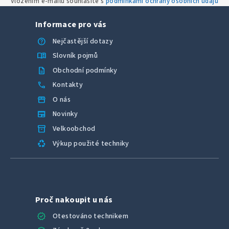
Vložením e-mailu souhlasíte s
podmínkami ochrany osobních údajů
Informace pro vás
help
Nejčastější dotazy
menu_book
Slovník pojmů
description
Obchodní podmínky
call
Kontakty
storefront
O nás
newspaper
Novinky
inventory_2
Velkoobchod
recycling
Výkup použité techniky
Proč nakoupit u nás
verified
Otestováno technikem