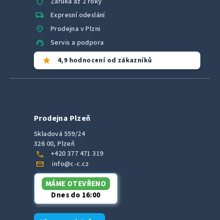
shield
Záruka až 2 roky
local_shipping
Expresní odeslání
location_on
Prodejna v Plzni
support_agent
Servis a podpora
star
4,9 hodnocení od zákazníků
Prodejna Plzeň
Skladová 559/24
326 00, Plzeň
call
+420 377 471 319
mail
info@c-c.cz
MÁME OTEVŘENO
Dnes do 16:00