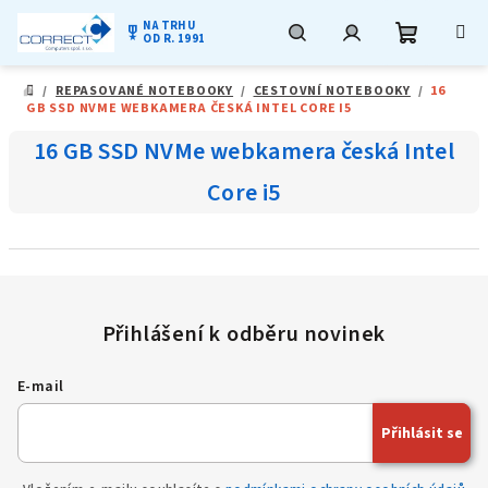
NA TRHU
military_tech
OD R. 1991
Nákupní
Hledat
Přihlášení
Přejít
/
REPASOVANÉ NOTEBOOKY
/
CESTOVNÍ NOTEBOOKY
/
16
na
DOMŮ
GB SSD NVME WEBKAMERA ČESKÁ INTEL CORE I5
obsah
košík
16 GB SSD NVMe webkamera česká Intel
Core i5
E-mail
Přihlásit se