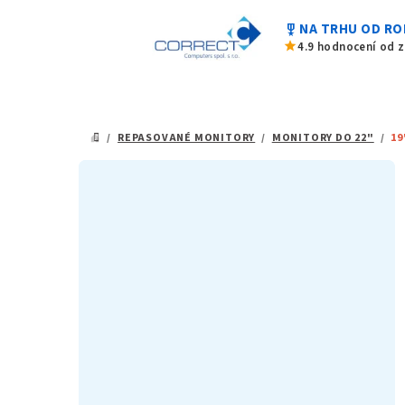
Přejít
military_tech
NA TRHU OD RO
na
star
4.9 hodnocení od 
obsah
/
REPASOVANÉ MONITORY
/
MONITORY DO 22"
/
19
DOMŮ
P
o
s
t
r
a
n