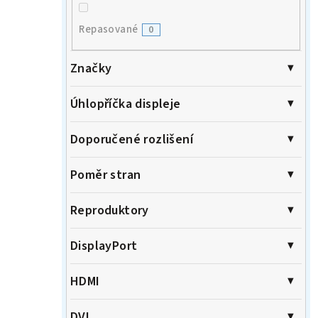
Repasované
0
Značky
Úhlopříčka displeje
Doporučené rozlišení
Poměr stran
Reproduktory
DisplayPort
HDMI
DVI