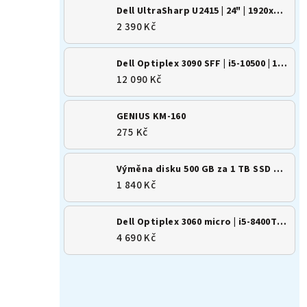
Dell UltraSharp U2415 | 24" | 1920x1200 | 16:10 | IPS
2 390 Kč
Dell Optiplex 3090 SFF | i5-10500 | 16GB | 500GB SSD | Win 11
12 090 Kč
GENIUS KM-160
275 Kč
Výměna disku 500 GB za 1 TB SSD M.2 NVMe
1 840 Kč
Dell Optiplex 3060 micro | i5-8400T | 8GB | 256GB SSD | Win 11
4 690 Kč