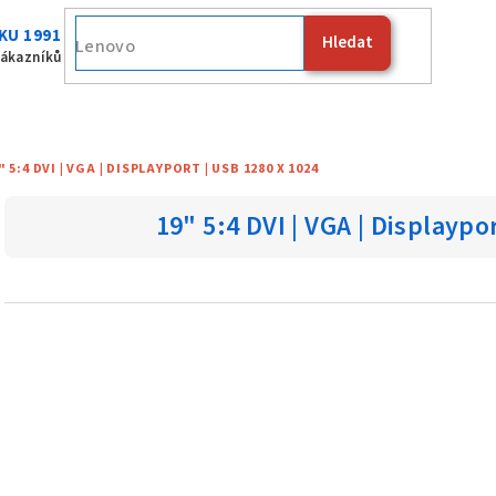
KU 1991
Hledat
Fujitsu
zákazníků
" 5:4 DVI | VGA | DISPLAYPORT | USB 1280 X 1024
19" 5:4 DVI | VGA | Displaypo