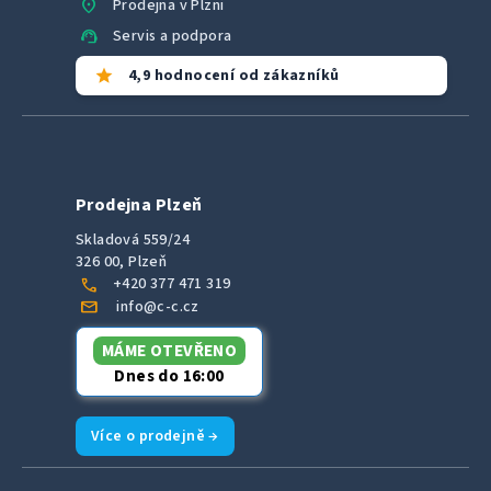
location_on
Prodejna v Plzni
support_agent
Servis a podpora
star
4,9 hodnocení od zákazníků
Prodejna Plzeň
Skladová 559/24
326 00, Plzeň
call
+420 377 471 319
mail
info@c-c.cz
MÁME OTEVŘENO
Dnes do 16:00
Více o prodejně →