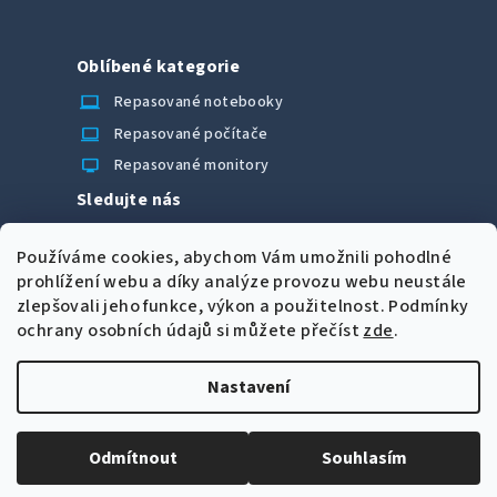
Oblíbené kategorie
laptop_chromebook
Repasované notebooky
computer
Repasované počítače
monitor
Repasované monitory
Sledujte nás
Facebook
Používáme cookies, abychom Vám umožnili pohodlné
Možnosti úhrady
prohlížení webu a díky analýze provozu webu neustále
zlepšovali jeho funkce, výkon a použitelnost.
Podmínky
ochrany osobních údajů si můžete přečíst
zde
.
Nastavení
Z
Copyright 2026
CORRECT Computers spol. s r.o.
. Všechna
á
práva vyhrazena.
Upravit nastavení cookies
Odmítnout
Souhlasím
p
Vytvořil Shoptet