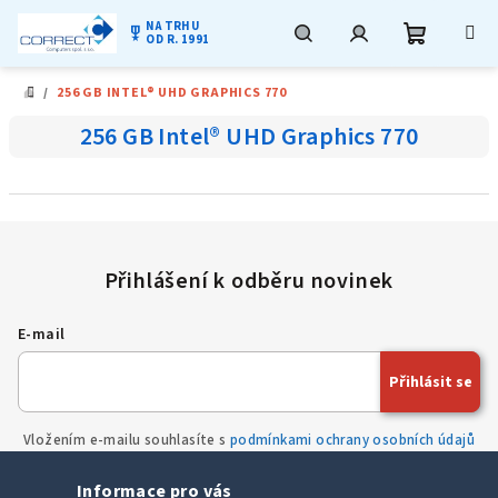
NA TRHU
military_tech
OD R. 1991
Nákupní
Hledat
Přihlášení
Přejít
/
256 GB INTEL® UHD GRAPHICS 770
na
DOMŮ
obsah
košík
256 GB Intel® UHD Graphics 770
E-mail
Přihlásit se
Vložením e-mailu souhlasíte s
podmínkami ochrany osobních údajů
Informace pro vás