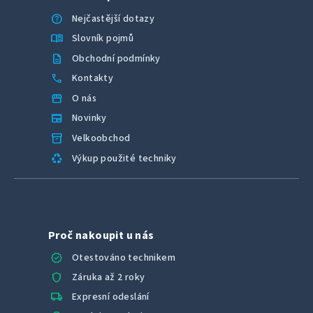
help
Nejčastější dotazy
menu_book
Slovník pojmů
description
Obchodní podmínky
call
Kontakty
storefront
O nás
newspaper
Novinky
inventory_2
Velkoobchod
recycling
Výkup použité techniky
Proč nakoupit u nás
verified
Otestováno technikem
shield
Záruka až 2 roky
local_shipping
Expresní odeslání