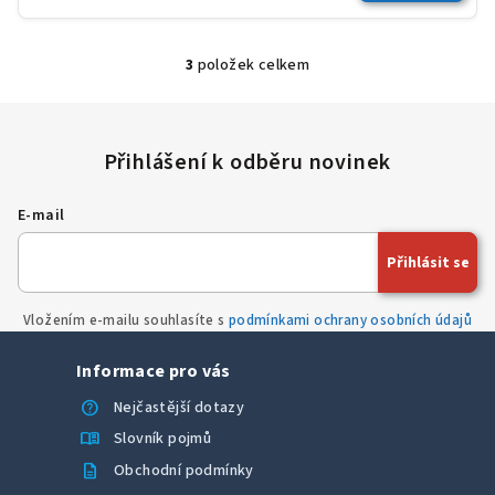
3
položek celkem
O
v
l
á
d
a
E-mail
c
í
Přihlásit se
p
r
Vložením e-mailu souhlasíte s
podmínkami ochrany osobních údajů
v
k
Informace pro vás
y
v
help
Nejčastější dotazy
ý
menu_book
Slovník pojmů
p
description
Obchodní podmínky
i