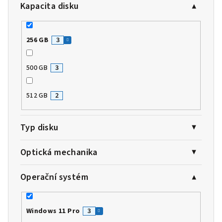
Kapacita disku
256 GB
3
500 GB
3
512 GB
2
Typ disku
Optická mechanika
Operační systém
Windows 11 Pro
3