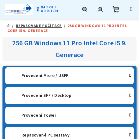
NA TRHU
military_tech
OD R. 1991
Nákupní
Hledat
Přihlášení
Přejít
/
REPASOVANÉ POČÍTAČE
/
256 GB WINDOWS 11 PRO INTEL
na
DOMŮ
CORE I5 9. GENERACE
obsah
košík
256 GB Windows 11 Pro Intel Core i5 9.
Generace
Provedení Micro / USFF
Provedení SFF / Desktop
Provedení Tower
Repasované PC sestavy