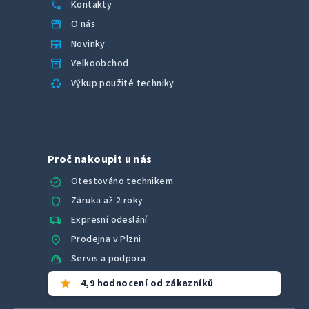
call
Kontakty
s
u
storefront
O nás
newspaper
Novinky
inventory_2
Velkoobchod
recycling
Výkup použité techniky
Proč nakoupit u nás
verified
Otestováno technikem
shield
Záruka až 2 roky
local_shipping
Expresní odeslání
location_on
Prodejna v Plzni
support_agent
Servis a podpora
star
4,9 hodnocení od zákazníků