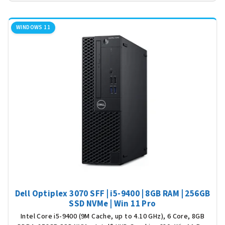
V
ý
WINDOWS 11
p
i
s
p
r
o
d
u
k
t
ů
Dell Optiplex 3070 SFF | i5-9400 | 8GB RAM | 256GB
SSD NVMe | Win 11 Pro
Intel Core i5-9400 (9M Cache, up to 4.10 GHz), 6 Core, 8GB