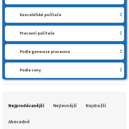
Kancelářské počítače
Pracovní počítače
Podle generace procesoru
Podle ceny
Ř
a
Nejprodávanější
Nejlevnější
Nejdražší
z
e
Abecedně