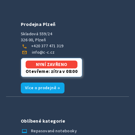
Prodejna Plzeň
Skladová 559/24
326 00, Plzeň
call
+420 377 471 319
mail
info@c-c.cz
NYNÍ ZAVŘENO
Otevřeme: zítra v 08:00
Více o prodejně →
Oblíbené kategorie
laptop_chromebook
Repasované notebooky