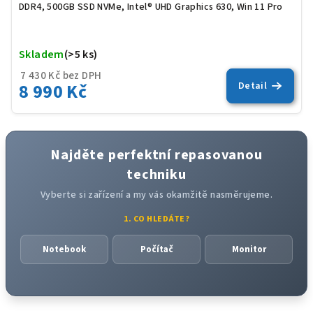
DDR4, 500GB SSD NVMe, Intel® UHD Graphics 630, Win 11 Pro
Skladem
(>5 ks)
Prů
hod
7 430 Kč bez DPH
8 990 Kč
Detail
pro
je
5,0
z
5
Najděte perfektní repasovanou
hvěz
techniku
Vyberte si zařízení a my vás okamžitě nasměrujeme.
1. CO HLEDÁTE?
Notebook
Počítač
Monitor