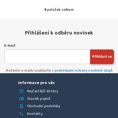
z
9
položek celkem
5
O
hvěz
v
l
á
d
a
E-mail
c
í
Přihlásit se
p
r
Vložením e-mailu souhlasíte s
podmínkami ochrany osobních údajů
v
k
Informace pro vás
y
v
help
Nejčastější dotazy
ý
menu_book
Slovník pojmů
p
description
Obchodní podmínky
i
call
Kontakty
s