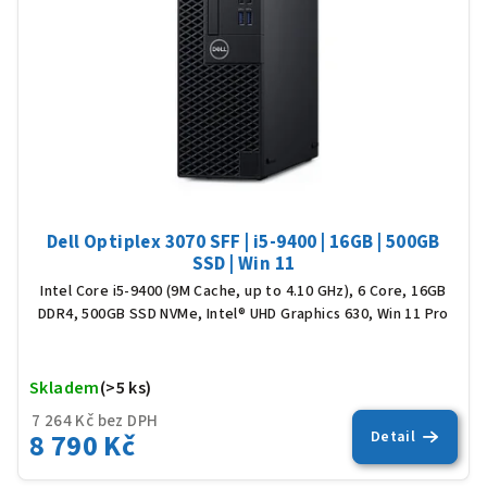
Dell Optiplex 3070 SFF | i5-9400 | 16GB | 500GB
SSD | Win 11
Intel Core i5-9400 (9M Cache, up to 4.10 GHz), 6 Core, 16GB
DDR4, 500GB SSD NVMe, Intel® UHD Graphics 630, Win 11 Pro
Skladem
(>5 ks)
Prů
hod
7 264 Kč bez DPH
8 790 Kč
Detail
pro
je
5,0