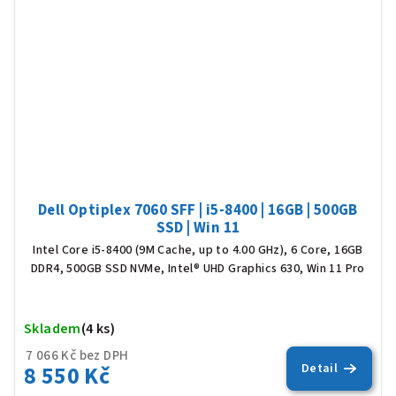
Dell Optiplex 7060 SFF | i5-8400 | 16GB | 500GB
SSD | Win 11
Intel Core i5-8400 (9M Cache, up to 4.00 GHz), 6 Core, 16GB
DDR4, 500GB SSD NVMe, Intel® UHD Graphics 630, Win 11 Pro
Skladem
(4 ks)
Prů
hod
7 066 Kč bez DPH
8 550 Kč
Detail
pro
je