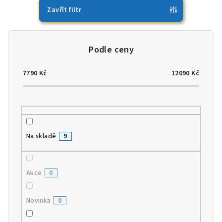
p
Zavřít filtr
r
o
d
u
7790
Kč
12090
Kč
k
t
ů
Na skladě
9
Akce
0
Novinka
0