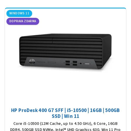
z
5
WINDOWS 11
hvěz
DOPRAVA ZDARMA
HP ProDesk 400 G7 SFF | i5-10500 | 16GB | 500GB
SSD | Win 11
Core i5-10500 (12M Cache, up to 4.50 GHz), 6 Core, 16GB
DDR4, 500GB SSD NVMe, Intel® UHD Graphics 630, Win 11 Pro