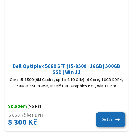
Dell Optiplex 5060 SFF | i5-8500 | 16GB | 500GB
SSD | Win 11
Core i5-8500 (9M Cache, up to 4.10 GHz), 6 Core, 16GB DDR4,
500GB SSD NVMe, Intel® UHD Graphics 630, Win 11 Pro
Skladem
(>5 ks)
Prů
hod
6 860 Kč bez DPH
8 300 Kč
Detail
pro
je
5,0