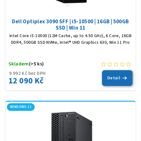
t
ů
Dell Optiplex 3090 SFF | i5-10500 | 16GB | 500GB
SSD | Win 11
Intel Core i5-10500 (12M Cache, up to 4.50 GHz), 6 Core, 16GB
DDR4, 500GB SSD NVMe, Intel® UHD Graphics 630, Win 11 Pro
Skladem
(>5 ks)
9 992 Kč bez DPH
12 090 Kč
Detail
WINDOWS 11