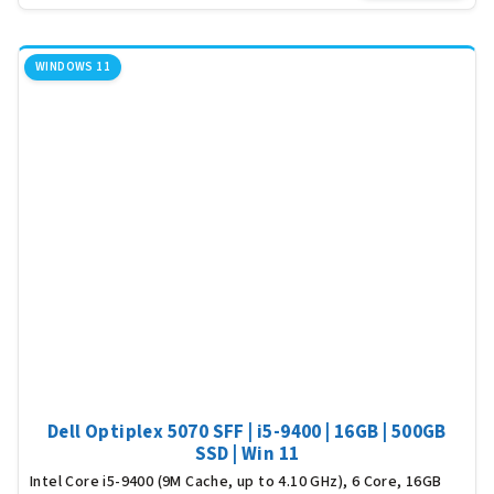
5,0
z
5
WINDOWS 11
hvěz
Dell Optiplex 5070 SFF | i5-9400 | 16GB | 500GB
SSD | Win 11
Intel Core i5-9400 (9M Cache, up to 4.10 GHz), 6 Core, 16GB