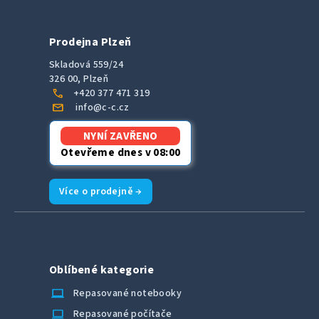
Prodejna Plzeň
Skladová 559/24
326 00, Plzeň
call
+420 377 471 319
mail
info@c-c.cz
NYNÍ ZAVŘENO
Otevřeme dnes v 08:00
Více o prodejně →
Oblíbené kategorie
laptop_chromebook
Repasované notebooky
computer
Repasované počítače