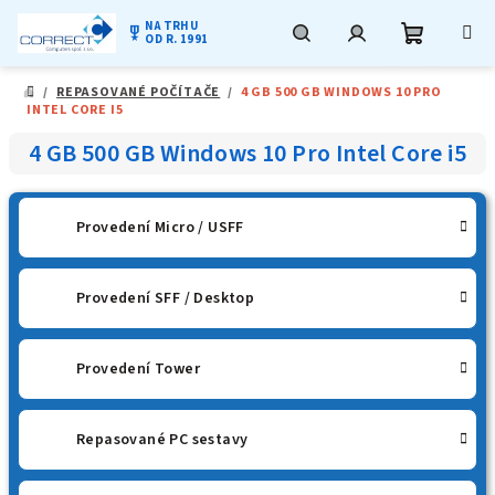
NA TRHU
military_tech
OD R. 1991
Nákupní
Hledat
Přihlášení
Přejít
/
REPASOVANÉ POČÍTAČE
/
4 GB 500 GB WINDOWS 10 PRO
na
DOMŮ
INTEL CORE I5
obsah
košík
4 GB 500 GB Windows 10 Pro Intel Core i5
Provedení Micro / USFF
Provedení SFF / Desktop
Provedení Tower
Repasované PC sestavy