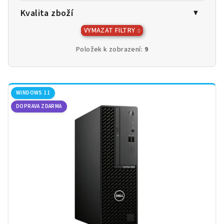
Kvalita zboží
VYMAZAT FILTRY
Položek k zobrazení:
9
V
ý
WINDOWS 11
DOPRAVA ZDARMA
p
i
s
p
r
o
d
u
k