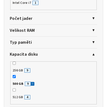
Intel Core i7
1
Počet jader
Velikost RAM
Typ paměti
Kapacita disku
256 GB
9
500 GB
9
512 GB
4