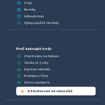
u
storefront
O nás
newspaper
Novinky
inventory_2
Velkoobchod
recycling
Výkup použité techniky
Proč nakoupit u nás
verified
Otestováno technikem
shield
Záruka až 2 roky
local_shipping
Expresní odeslání
location_on
Prodejna v Plzni
support_agent
Servis a podpora
star
4,9 hodnocení od zákazníků