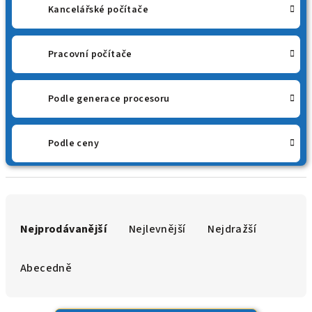
Kancelářské počítače
Pracovní počítače
Podle generace procesoru
Podle ceny
Ř
a
Nejprodávanější
Nejlevnější
Nejdražší
z
e
Abecedně
n
í