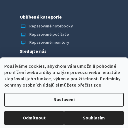
Oblíbené kategorie
laptop_chromebook
Repasované notebooky
computer
Repasované počítače
monitor
Repasované monitory
Sledujte nás
Facebook
Používáme cookies, abychom Vám umožnili pohodlné
Možnosti úhrady
prohlížení webu a díky analýze provozu webu neustále
zlepšovali jeho funkce, výkon a použitelnost.
Podmínky
ochrany osobních údajů si můžete přečíst
zde
.
Nastavení
Z
Copyright 2026
CORRECT Computers spol. s r.o.
. Všechna
á
práva vyhrazena.
Upravit nastavení cookies
Odmítnout
Souhlasím
p
Vytvořil Shoptet