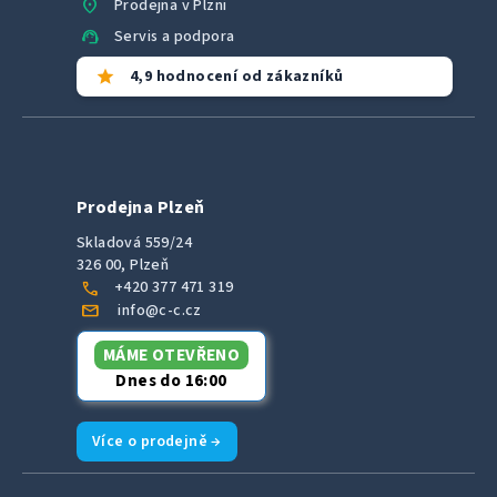
location_on
Prodejna v Plzni
support_agent
Servis a podpora
star
4,9 hodnocení od zákazníků
Prodejna Plzeň
Skladová 559/24
326 00, Plzeň
call
+420 377 471 319
mail
info@c-c.cz
MÁME OTEVŘENO
Dnes do 16:00
Více o prodejně →