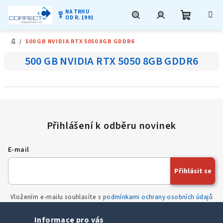
NA TRHU
military_tech
OD R. 1991
Nákupní
Hledat
Přihlášení
Přejít
/
500 GB NVIDIA RTX 5050 8GB GDDR6
na
DOMŮ
obsah
košík
500 GB NVIDIA RTX 5050 8GB GDDR6
E-mail
Přihlásit se
Vložením e-mailu souhlasíte s
podmínkami ochrany osobních údajů
Informace pro vás