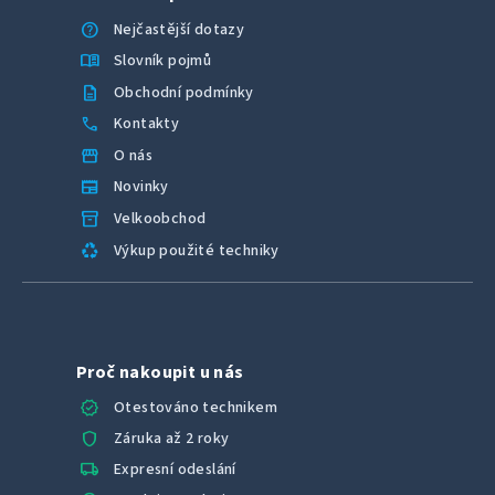
help
Nejčastější dotazy
menu_book
Slovník pojmů
description
Obchodní podmínky
call
Kontakty
storefront
O nás
newspaper
Novinky
inventory_2
Velkoobchod
recycling
Výkup použité techniky
Proč nakoupit u nás
verified
Otestováno technikem
shield
Záruka až 2 roky
local_shipping
Expresní odeslání