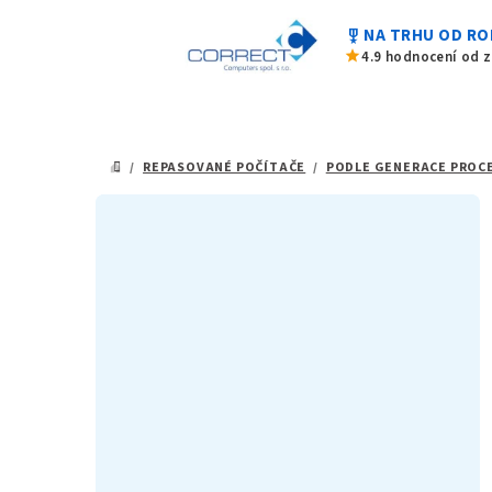
Přejít
military_tech
NA TRHU OD RO
na
star
4.9 hodnocení od 
obsah
/
REPASOVANÉ POČÍTAČE
/
PODLE GENERACE PROC
DOMŮ
P
o
s
t
r
a
n