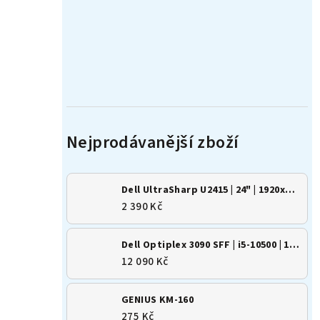
Dell UltraSharp U2415 | 24" | 1920x1200 | 16:10 | IPS
2 390 Kč
Dell Optiplex 3090 SFF | i5-10500 | 16GB | 500GB SSD | Win 11
12 090 Kč
GENIUS KM-160
275 Kč