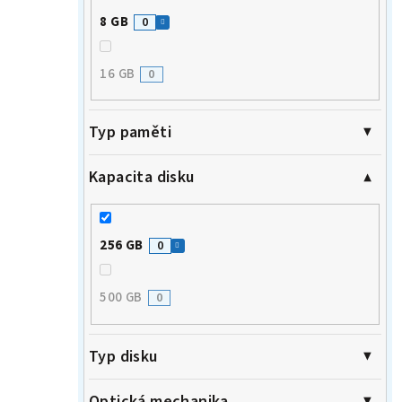
8 GB
0
16 GB
0
Typ paměti
Kapacita disku
256 GB
0
500 GB
0
Typ disku
Optická mechanika