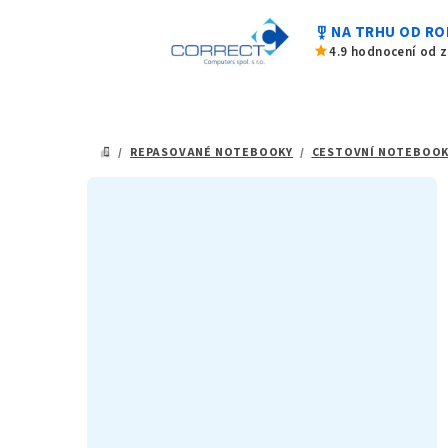
Přejít
military_tech
NA TRHU OD RO
na
star
4.9 hodnocení od 
obsah
/
REPASOVANÉ NOTEBOOKY
/
CESTOVNÍ NOTEBOOK
DOMŮ
P
o
s
t
r
a
n