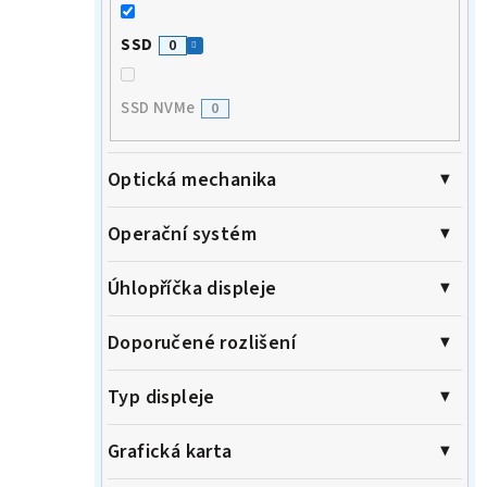
SSD
0
SSD NVMe
0
Optická mechanika
Operační systém
Úhlopříčka displeje
Doporučené rozlišení
Typ displeje
Grafická karta