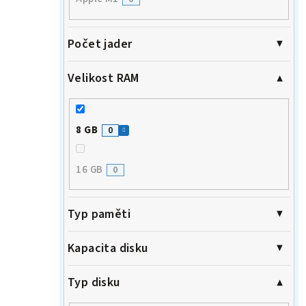
Počet jader
Velikost RAM
8 GB
0
16 GB
0
Typ paměti
Kapacita disku
Typ disku