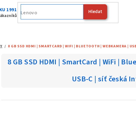
KU 1991
Hledat
Fujitsu
zákazníků
Y
/
8 GB SSD HDMI | SMARTCARD | WIFI | BLUETOOTH | WEBKAMERA | USB 3
8 GB SSD HDMI | SmartCard | WiFi | Blu
USB-C | síť česká In