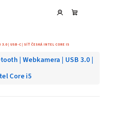
Přihlášení
Nákupní
košík
.0 | USB-C | SÍŤ ČESKÁ INTEL CORE I5
etooth | Webkamera | USB 3.0 |
tel Core i5