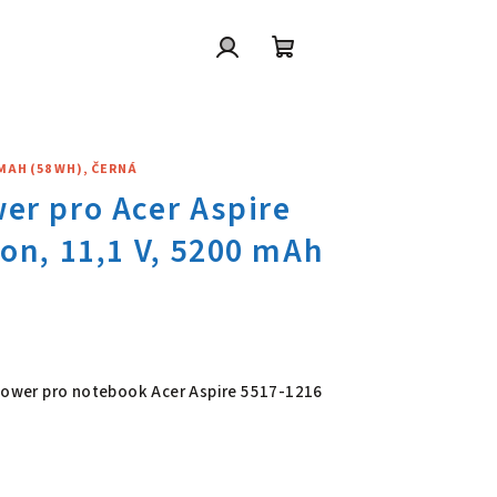
Přihlášení
Nákupní
košík
 MAH (58 WH), ČERNÁ
wer pro Acer Aspire 5517-1216,
 Power pro notebook Acer Aspire 5517-1216