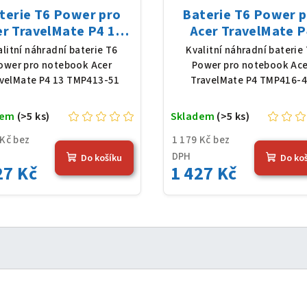
terie T6 Power pro
Baterie T6 Power 
er TravelMate P4 13
Acer TravelMate P
MP413-51, Li-Poly,
TMP416-41, Li-Pol
alitní náhradní baterie T6
Kvalitní náhradní baterie
1 V, 4683 mAh (54,36
11,61 V, 4683 mAh (5
ower pro notebook Acer
Power pro notebook Ace
Wh), černá
Wh), černá
velMate P4 13 TMP413-51
TravelMate P4 TMP416-
dem
(>5 ks)
Skladem
(>5 ks)
 Kč bez
1 179 Kč bez
DPH
Do košíku
Do ko
27 Kč
1 427 Kč