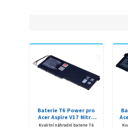
Baterie T6 Power pro
Ba
Acer Aspire V17 Nitro
Ac
VN7-793G serie, Li-Poly,
514
Kvalitní náhradní baterie T6
Kv