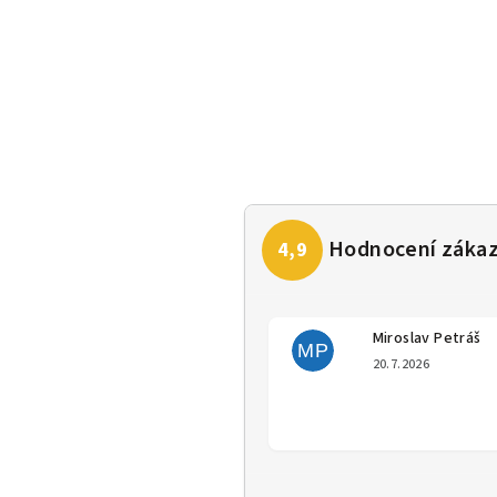
Miroslav Petráš
MP
Hodno
20.7.2026