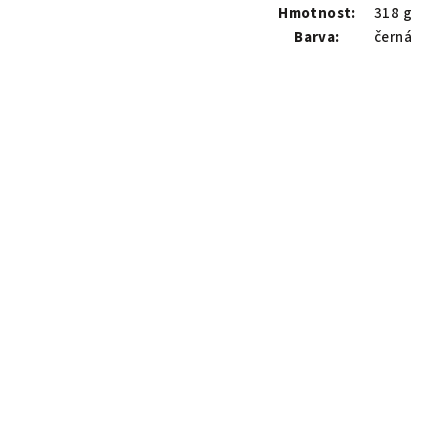
Hmotnost:
318 g
Barva:
černá