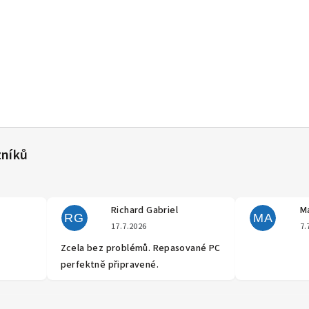
Richard Gabriel
Ma
RG
MA
cení obchodu je 5 z 5 hvězdiček.
Hodnocení obchodu je 5 z 5 hvěz
17.7.2026
7.
Zcela bez problémů. Repasované PC
perfektně připravené.