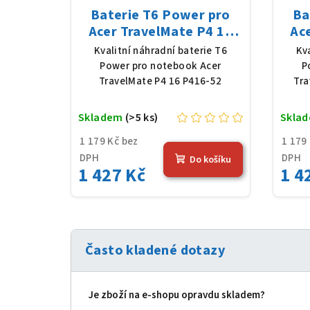
Baterie T6 Power pro
Ba
Acer TravelMate P4 16
Ac
P416-52, Li-Poly, 11,61 V,
T
Kvalitní náhradní baterie T6
Kv
4683 mAh (54,36 Wh),
11,6
Power pro notebook Acer
P
černá
TravelMate P4 16 P416-52
Tra
Skladem
(>5 ks)
Skla
1 179 Kč bez
1 179
DPH
DPH
Do košíku
1 427 Kč
1 4
Často kladené dotazy
Je zboží na e‑shopu opravdu skladem?