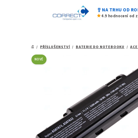
z
Přejít
5
military_tech
NA TRHU OD RO
na
hvězdiček.
star
4.9 hodnocení od 
obsah
/
PŘÍSLUŠENSTVÍ
/
BATERIE DO NOTEBOOKU
/
ACE
DOMŮ
NOVÉ