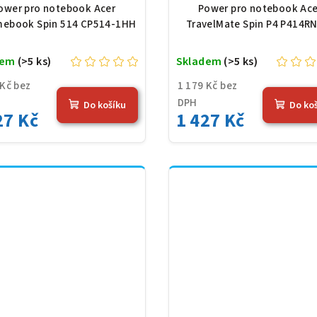
1 V, 4683 mAh (54,36
11,61 V, 4683 mAh (5
ower pro notebook Acer
Power pro notebook Ace
Wh), černá
Wh), černá
ebook Spin 514 CP514-1HH
TravelMate Spin P4 P414R
dem
(>5 ks)
Skladem
(>5 ks)
 Kč bez
1 179 Kč bez
DPH
Do košíku
Do ko
27 Kč
1 427 Kč