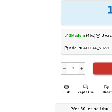
je
0,0
z
5
hvězdiček.
Skladem
(4 ks)
U vás
Kód:
NBAC0044_V8271
−
+
Tisk
Zeptat se
Hlídat
Přes 30 let na trhu