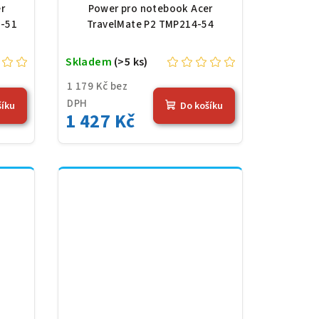
4,36
11,61 V, 4683 mAh (54,36
r
Power pro notebook Acer
Wh), černá
N-51
TravelMate P2 TMP214-54
Skladem
(>5 ks)
1 179 Kč bez
DPH
šíku
Do košíku
1 427 Kč