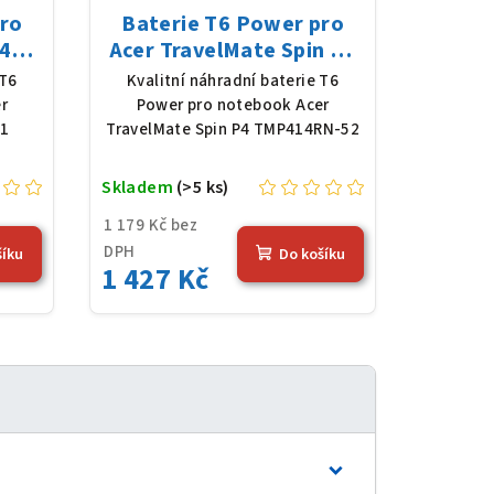
pro
Baterie T6 Power pro
4
Acer TravelMate Spin P4
y,
TMP414RN-52, Li-Poly,
 T6
Kvalitní náhradní baterie T6
4,36
11,61 V, 4683 mAh (54,36
r
Power pro notebook Acer
Wh), černá
41
TravelMate Spin P4 TMP414RN-52
Skladem
(>5 ks)
1 179 Kč bez
DPH
šíku
Do košíku
1 427 Kč