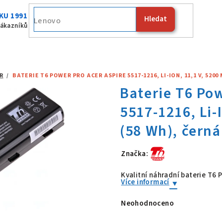
KU 1991
Hledat
Fujits
zákazníků
R
/
BATERIE T6 POWER PRO ACER ASPIRE 5517-1216, LI-ION, 11,1 V, 5200
Značka:
Baterie T6 Po
Kvalitní náhradní baterie T6
Více informací
Neohodnoceno
Průměrné
hodnocení
produktu