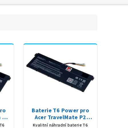
pro
Baterie T6 Power pro
n P4
Acer TravelMate P2
y,
TMP214-54, Li-Poly,
 T6
Kvalitní náhradní baterie T6