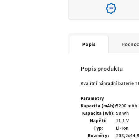
1991
Popis
Hodnoc
Popis produktu
Kvalitní náhradní baterie 
Parametry
Kapacita (mAh):
5200 mAh
Kapacita (Wh):
58 Wh
Napětí:
11,1 V
Typ:
Li-Ion
Rozměry:
208,2x44,