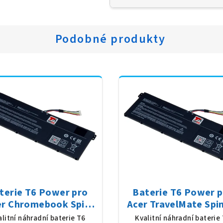
Podobné produkty
terie T6 Power pro
Baterie T6 Power 
er Chromebook Spin
Acer TravelMate Spi
 CP514-1HH, Li-Poly,
P414RN-51, Li-Pol
alitní náhradní baterie T6
Kvalitní náhradní baterie