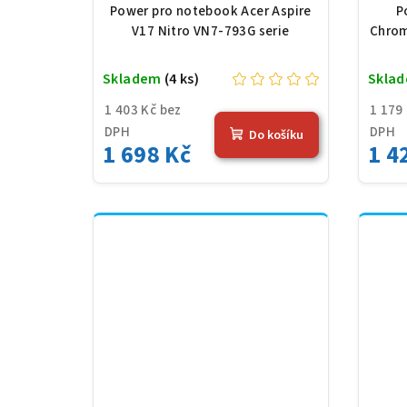
15,2 V, 4605 mAh (69 Wh),
11,6
Power pro notebook Acer Aspire
P
černá
V17 Nitro VN7-793G serie
Chrom
Skladem
(4 ks)
Skla
1 403 Kč bez
1 179
DPH
DPH
Do košíku
1 698 Kč
1 4