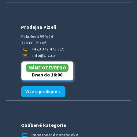
Prodejna Plzeň
Skladová 559/24
326 00, Plzeň
call
+420 377 471 319
mail
info@c-c.cz
MÁME OTEVŘENO
Dnes do 16:00
Více o prodejně →
Oblíbené kategorie
laptop_chromebook
Repasované notebooky