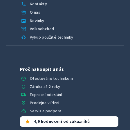
call
Kontakty
storefront
O nás
newspaper
Novinky
inventory_2
Velkoobchod
recycling
Výkup použité techniky
Proč nakoupit u nás
verified
Otestováno technikem
shield
Záruka až 2 roky
local_shipping
Expresní odeslání
location_on
Prodejna v Plzni
support_agent
Servis a podpora
star
4,9 hodnocení od zákazníků