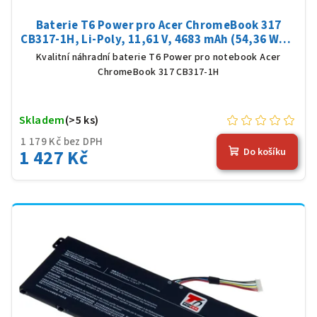
Baterie T6 Power pro Acer ChromeBook 317
CB317-1H, Li-Poly, 11,61 V, 4683 mAh (54,36 Wh),
černá
Kvalitní náhradní baterie T6 Power pro notebook Acer
ChromeBook 317 CB317-1H
Skladem
(>5 ks)
1 179 Kč bez DPH
1 427 Kč
Do košíku