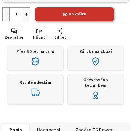
−
+
Do košíku
Zeptat se
Hlídat
Sdílet
Přes 30 let na trhu
Záruka na zboží
1991
Otestováno
Rychlé odeslání
technikem
Popis
Hodnocení
Značka
T6 Power