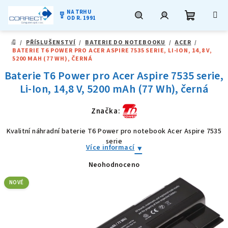
NA TRHU
military_tech
OD R. 1991
Nákupní
Hledat
Přihlášení
Přejít
/
PŘÍSLUŠENSTVÍ
/
BATERIE DO NOTEBOOKU
/
ACER
/
na
DOMŮ
BATERIE T6 POWER PRO ACER ASPIRE 7535 SERIE, LI-ION, 14,8 V,
obsah
košík
5200 MAH (77 WH), ČERNÁ
Baterie T6 Power pro Acer Aspire 7535 serie,
Li-Ion, 14,8 V, 5200 mAh (77 Wh), černá
Značka:
Kvalitní náhradní baterie T6 Power pro notebook Acer Aspire 7535
serie
Více informací
Neohodnoceno
Průměrné
hodnocení
produktu
NOVÉ
je
0,0
z
5
hvězdiček.