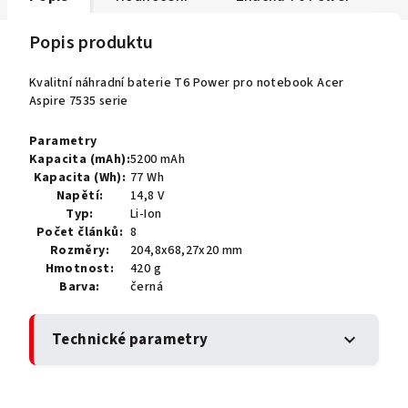
Popis produktu
Kvalitní náhradní baterie T6 Power pro notebook Acer
Aspire 7535 serie
Parametry
Kapacita (mAh):
5200 mAh
Kapacita (Wh):
77 Wh
Napětí:
14,8 V
Typ:
Li-Ion
Počet článků:
8
Rozměry:
204,8x68,27x20 mm
Hmotnost:
420 g
Barva:
černá
Technické parametry
expand_more