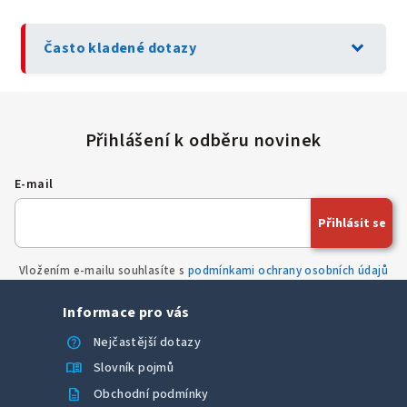
expand_more
Často kladené dotazy
E-mail
Přihlásit se
Vložením e-mailu souhlasíte s
podmínkami ochrany osobních údajů
Informace pro vás
help
Nejčastější dotazy
menu_book
Slovník pojmů
description
Obchodní podmínky