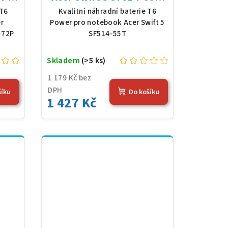
1,61
Li-Poly, 11,61 V, 4683
 T6
Kvalitní náhradní baterie T6
Wh),
mAh (54,36 Wh), černá
r
Power pro notebook Acer Swift 5
-72P
SF514-55T
Skladem
(>5 ks)
1 179 Kč bez
DPH
šíku
Do košíku
1 427 Kč