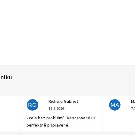
Richard Gabriel
Ma
RG
MA
cení obchodu je 5 z 5 hvězdiček.
Hodnocení obchodu je 5 z 5 hvěz
17.7.2026
7.
Zcela bez problémů. Repasované PC
perfektně připravené.