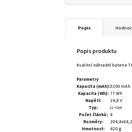
Popis
Hodnoc
Popis produktu
Kvalitní náhradní baterie 
Parametry
Kapacita (mAh):
5200 mAh
Kapacita (Wh):
77 Wh
Napětí:
14,8 V
Typ:
Li-Ion
Počet článků:
8
Rozměry:
204,8x68,
Hmotnost:
420 g