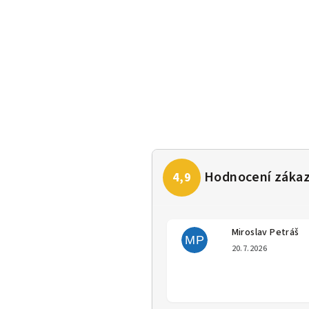
Miroslav Petráš
MP
Hodno
20.7.2026