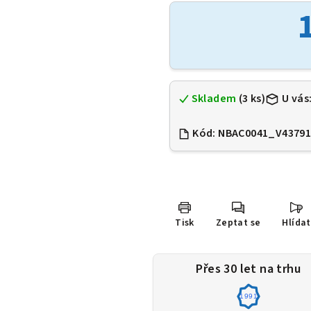
je
0,0
z
5
hvězdiček.
Skladem
(3 ks)
U vás
Kód:
NBAC0041_V4379
Tisk
Zeptat se
Hlídat
Přes 30 let na trhu
1991