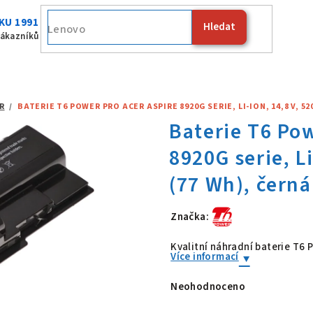
KU 1991
Hledat
Fujitsu
zákazníků
R
/
BATERIE T6 POWER PRO ACER ASPIRE 8920G SERIE, LI-ION, 14,8 V, 5
Značka:
Baterie T6 Po
Kvalitní náhradní baterie T6
Více informací
Neohodnoceno
Průměrné
hodnocení
produktu