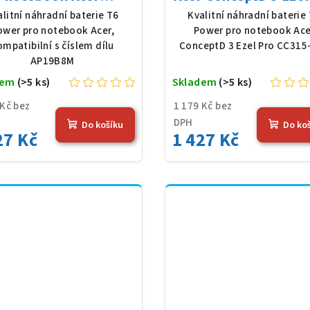
9B8M, Li-Poly, 11,61
CC315-72P, Li-Poly, 1
alitní náhradní baterie T6
Kvalitní náhradní baterie
4683 mAh (54,36 Wh),
V, 4683 mAh (54,36 
ower pro notebook Acer,
Power pro notebook Ace
černá
černá
ompatibilní s číslem dílu
ConceptD 3 Ezel Pro CC315
AP19B8M
dem
(>5 ks)
Skladem
(>5 ks)
 Kč bez
1 179 Kč bez
DPH
Do košíku
Do ko
27 Kč
1 427 Kč