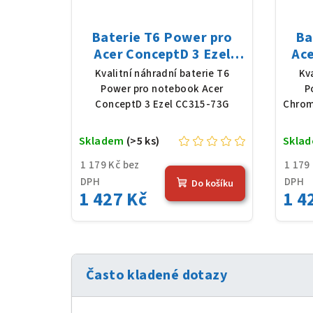
Baterie T6 Power pro
Ba
Acer ConceptD 3 Ezel
Ac
CC315-73G, Li-Poly,
714
Kvalitní náhradní baterie T6
Kv
11,61 V, 4683 mAh (54,36
11,6
Power pro notebook Acer
P
Wh), černá
ConceptD 3 Ezel CC315-73G
Chrom
Skladem
(>5 ks)
Skla
1 179 Kč bez
1 179
DPH
DPH
Do košíku
1 427 Kč
1 4
Často kladené dotazy