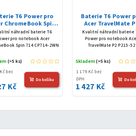
terie T6 Power pro
Baterie T6 Power 
er ChromeBook Spin
Acer TravelMate P
 CP714-2WN, Li-Poly,
P215-52, Li-Poly, 11,
alitní náhradní baterie T6
Kvalitní náhradní baterie
1 V, 4683 mAh (54,36
4683 mAh (54,36 Wh
ower pro notebook Acer
Power pro notebook Ace
Wh), černá
černá
eBook Spin 714 CP714-2WN
TravelMate P2 P215-52
dem
(>5 ks)
Skladem
(>5 ks)
 Kč bez
1 179 Kč bez
DPH
Do košíku
Do ko
27 Kč
1 427 Kč