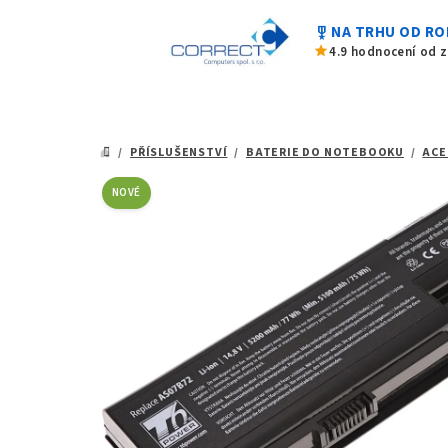
Přejít
military_tech
NA TRHU OD RO
na
star
4.9 hodnocení od 
obsah
/
PŘÍSLUŠENSTVÍ
/
BATERIE DO NOTEBOOKU
/
ACE
DOMŮ
NOVÉ