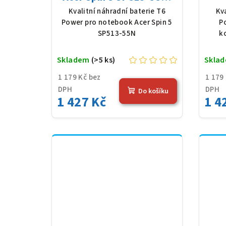
Li-Poly, 11,61 V, 4683
AP1
Kvalitní náhradní baterie T6
Kv
mAh (54,36 Wh), černá
V, 
Power pro notebook Acer Spin 5
P
SP513-55N
k
Skladem
(>5 ks)
Skla
1 179 Kč bez
1 179
DPH
DPH
Do košíku
1 427 Kč
1 4