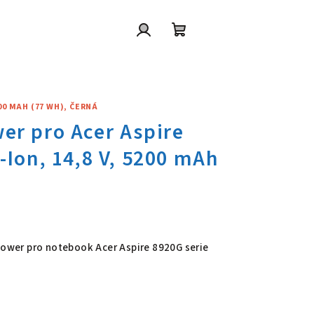
Přihlášení
Nákupní
košík
200 MAH (77 WH), ČERNÁ
wer pro Acer Aspire 8920G seri
 Power pro notebook Acer Aspire 8920G serie