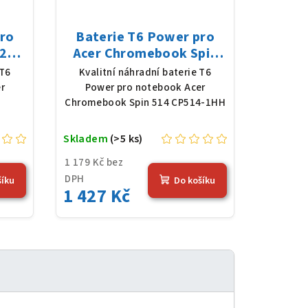
pro
Baterie T6 Power pro
2
Acer Chromebook Spin
61 V,
514 CP514-1HH, Li-Poly,
 T6
Kvalitní náhradní baterie T6
),
11,61 V, 4683 mAh (54,36
r
Power pro notebook Acer
Wh), černá
Chromebook Spin 514 CP514-1HH
Skladem
(>5 ks)
1 179 Kč bez
DPH
šíku
Do košíku
1 427 Kč