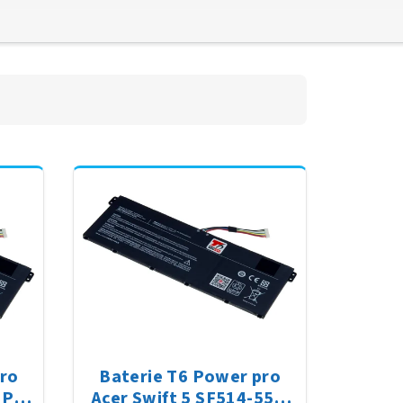
pro
Baterie T6 Power pro
 Pro
Acer Swift 5 SF514-55T,