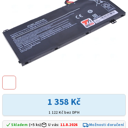
hvězdiček.
1 358 Kč
1 122 Kč bez DPH
Skladem
(>5 ks)
U vás:
11.8.2026
Možnosti doručení