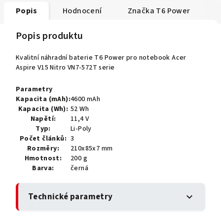
Popis
Hodnocení
Značka
T6 Power
Popis produktu
Kvalitní náhradní baterie T6 Power pro notebook Acer
Aspire V15 Nitro VN7-572T serie
Parametry
Kapacita (mAh):
4600 mAh
Kapacita (Wh):
52 Wh
Napětí:
11,4 V
Typ:
Li-Poly
Počet článků:
3
Rozměry:
210x85x7 mm
Hmotnost:
200 g
Barva:
černá
Technické parametry
expand_more