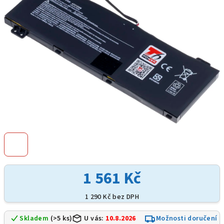
hvězdiček.
1 561 Kč
1 290 Kč bez DPH
Skladem
(>5 ks)
U vás:
10.8.2026
Možnosti doručení