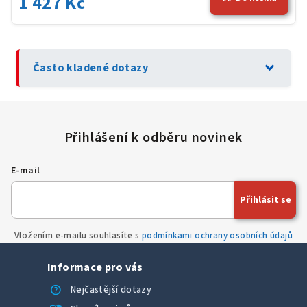
1 427 Kč
expand_more
Často kladené dotazy
E-mail
Přihlásit se
Vložením e-mailu souhlasíte s
podmínkami ochrany osobních údajů
Informace pro vás
help
Nejčastější dotazy