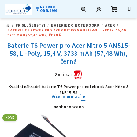
NA TRHU
military_tech
OD R. 1991
Nákupní
Hledat
Přihlášení
Přejít
/
PŘÍSLUŠENSTVÍ
/
BATERIE DO NOTEBOOKU
/
ACER
/
na
DOMŮ
BATERIE T6 POWER PRO ACER NITRO 5 AN515-58, LI-POLY, 15,4 V,
obsah
košík
3733 MAH (57,48 WH), ČERNÁ
Baterie T6 Power pro Acer Nitro 5 AN515-
58, Li-Poly, 15,4 V, 3733 mAh (57,48 Wh),
černá
Značka:
Kvalitní náhradní baterie T6 Power pro notebook Acer Nitro 5
AN515-58
Více informací
Neohodnoceno
Průměrné
hodnocení
produktu
NOVÉ
je
0,0
z
5