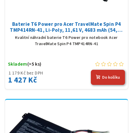
Baterie T6 Power pro Acer TravelMate Spin P4
TMP414RN-41, Li-Poly, 11,61 V, 4683 mAh (54,36
Wh), černá
Kvalitní náhradní baterie T6 Power pro notebook Acer
TravelMate Spin P4 TMP414RN-41
Skladem
(>5 ks)
1 179 Kč bez DPH
1 427 Kč
Do košíku