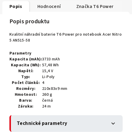
Popis
Hodnocení
Značka
T6 Power
Popis produktu
Kvalitní náhradní baterie T6 Power pro notebook Acer Nitro
5 AN515-58
Parametry
Kapacita (mAh):
3733 mAh
Kapacita (Wh):
57,48 Wh
Napětí:
15,4 V
Typ:
Li-Poly
Počet článků:
4
Rozměry:
210x83x9 mm
Hmotnost:
260 g
Barva:
černá
Záruka:
24 m
Technické parametry
expand_more