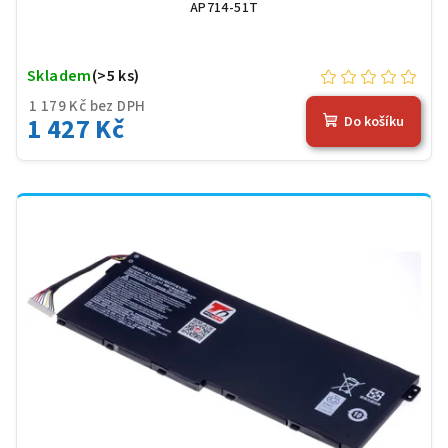
AP714-51T
Skladem
(>5 ks)
1 179 Kč bez DPH
1 427 Kč
Do košíku