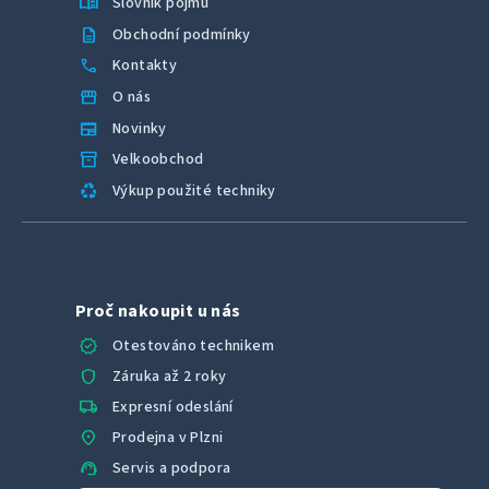
menu_book
Slovník pojmů
description
Obchodní podmínky
call
Kontakty
storefront
O nás
newspaper
Novinky
inventory_2
Velkoobchod
recycling
Výkup použité techniky
Proč nakoupit u nás
verified
Otestováno technikem
shield
Záruka až 2 roky
local_shipping
Expresní odeslání
location_on
Prodejna v Plzni
support_agent
Servis a podpora