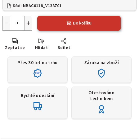
Kód:
NBAC0118_V133701
−
+
Do košíku
Zeptat se
Hlídat
Sdílet
Přes 30 let na trhu
Záruka na zboží
1991
Otestováno
Rychlé odeslání
technikem