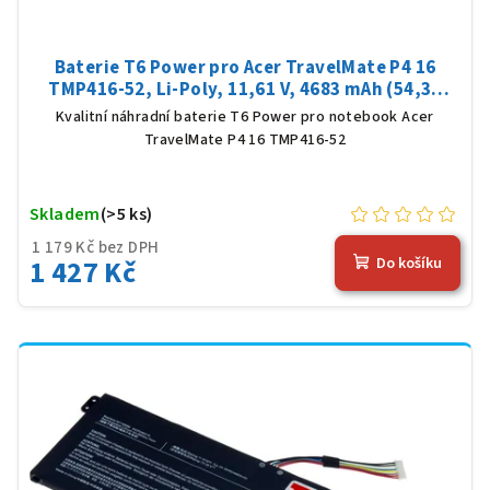
Baterie T6 Power pro Acer TravelMate P4 16
TMP416-52, Li-Poly, 11,61 V, 4683 mAh (54,36
Wh), černá
Kvalitní náhradní baterie T6 Power pro notebook Acer
TravelMate P4 16 TMP416-52
Skladem
(>5 ks)
1 179 Kč bez DPH
1 427 Kč
Do košíku