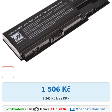
hvězdiček.
1 506 Kč
1 245 Kč bez DPH
Skladem
(3 ks)
U vás:
11.8.2026
Možnosti doručení