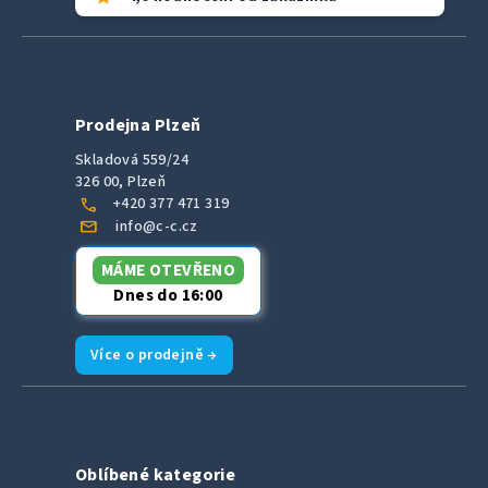
Prodejna Plzeň
Skladová 559/24
326 00, Plzeň
call
+420 377 471 319
mail
info@c-c.cz
MÁME OTEVŘENO
Dnes do 16:00
Více o prodejně →
Oblíbené kategorie