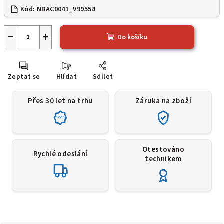
Kód:
NBAC0041_V99558
−
+
Do košíku
Zeptat se
Hlídat
Sdílet
Přes 30 let na trhu
Záruka na zboží
1991
Otestováno
Rychlé odeslání
technikem