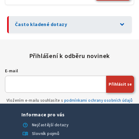
expand_more
Často kladené dotazy
E-mail
Přihlásit se
Vložením e-mailu souhlasíte s
podmínkami ochrany osobních údajů
Informace pro vás
help
Nejčastější dotazy
menu_book
Slovník pojmů