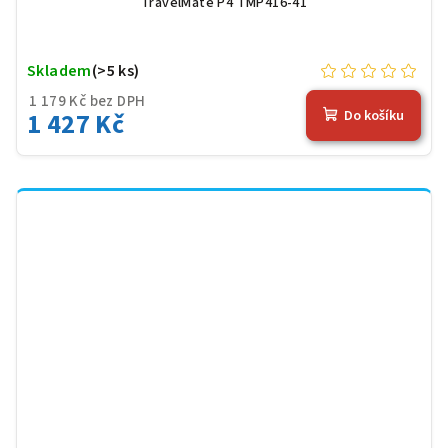
TravelMate P4 TMP416-41
Skladem
(>5 ks)
1 179 Kč bez DPH
1 427 Kč
Do košíku