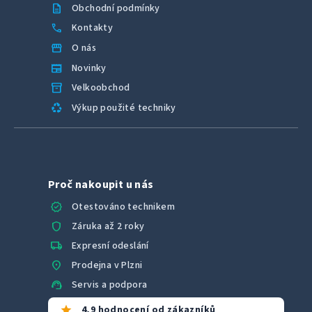
description
Obchodní podmínky
call
Kontakty
storefront
O nás
newspaper
Novinky
inventory_2
Velkoobchod
recycling
Výkup použité techniky
Proč nakoupit u nás
verified
Otestováno technikem
shield
Záruka až 2 roky
local_shipping
Expresní odeslání
location_on
Prodejna v Plzni
support_agent
Servis a podpora
star
4,9 hodnocení od zákazníků