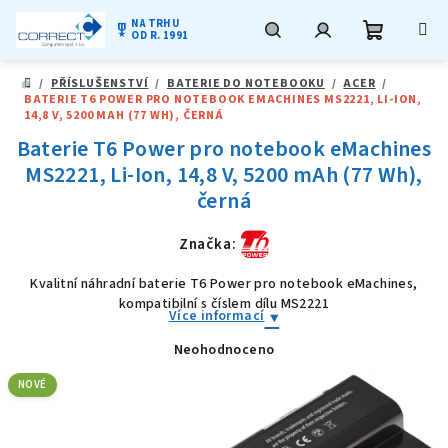
NA TRHU
military_tech
OD R. 1991
Nákupní
Hledat
Přihlášení
Přejít
/
PŘÍSLUŠENSTVÍ
/
BATERIE DO NOTEBOOKU
/
ACER
/
na
DOMŮ
BATERIE T6 POWER PRO NOTEBOOK EMACHINES MS2221, LI-ION,
obsah
košík
14,8 V, 5200 MAH (77 WH), ČERNÁ
Baterie T6 Power pro notebook eMachines
MS2221, Li-Ion, 14,8 V, 5200 mAh (77 Wh),
černá
Značka:
Kvalitní náhradní baterie T6 Power pro notebook eMachines,
kompatibilní s číslem dílu MS2221
Více informací
Neohodnoceno
Průměrné
hodnocení
produktu
NOVÉ
je
0,0
z
5