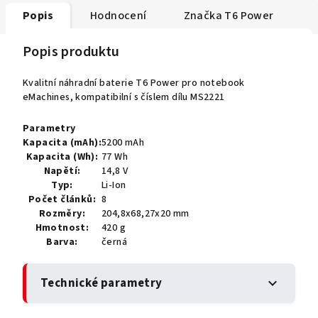
Popis
Hodnocení
Značka
T6 Power
Popis produktu
Kvalitní náhradní baterie T6 Power pro notebook
eMachines, kompatibilní s číslem dílu MS2221
Parametry
Kapacita (mAh):
5200 mAh
Kapacita (Wh):
77 Wh
Napětí:
14,8 V
Typ:
Li-Ion
Počet článků:
8
Rozměry:
204,8x68,27x20 mm
Hmotnost:
420 g
Barva:
černá
Technické parametry
expand_more