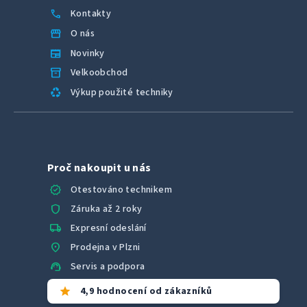
call
Kontakty
storefront
O nás
newspaper
Novinky
inventory_2
Velkoobchod
recycling
Výkup použité techniky
Proč nakoupit u nás
verified
Otestováno technikem
shield
Záruka až 2 roky
local_shipping
Expresní odeslání
location_on
Prodejna v Plzni
support_agent
Servis a podpora
star
4,9 hodnocení od zákazníků