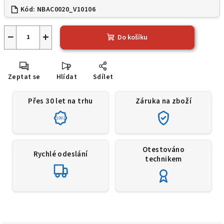
Kód:
NBAC0020_V10106
−
+
Do košíku
Zeptat se
Hlídat
Sdílet
Přes 30 let na trhu
Záruka na zboží
1991
Otestováno
Rychlé odeslání
technikem