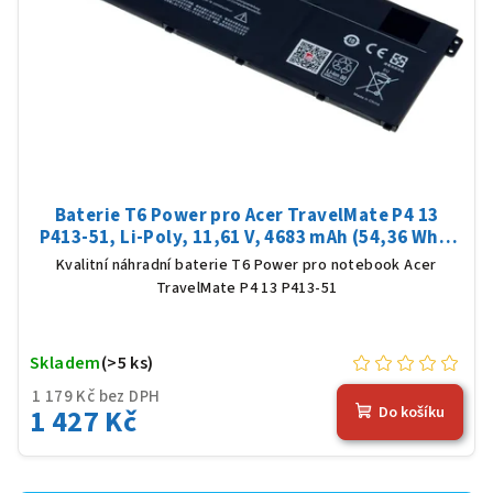
Baterie T6 Power pro Acer TravelMate P4 13
P413-51, Li-Poly, 11,61 V, 4683 mAh (54,36 Wh),
černá
Kvalitní náhradní baterie T6 Power pro notebook Acer
TravelMate P4 13 P413-51
Skladem
(>5 ks)
1 179 Kč bez DPH
1 427 Kč
Do košíku