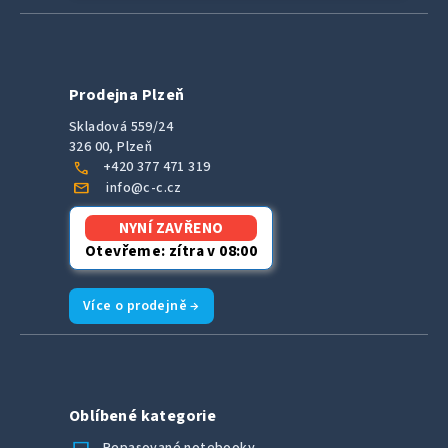
Prodejna Plzeň
Skladová 559/24
326 00, Plzeň
call
+420 377 471 319
mail
info@c-c.cz
NYNÍ ZAVŘENO
Otevřeme: zítra v 08:00
Více o prodejně →
Oblíbené kategorie