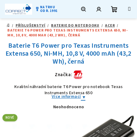
NA TRHU
military_tech
OD R. 1991
Nákupní
Hledat
Přihlášení
Přejít
/
PŘÍSLUŠENSTVÍ
/
BATERIE DO NOTEBOOKU
/
ACER
/
na
DOMŮ
BATERIE T6 POWER PRO TEXAS INSTRUMENTS EXTENSA 650, NI-
obsah
košík
MH, 10,8 V, 4000 MAH (43,2 WH), ČERNÁ
Baterie T6 Power pro Texas Instruments
Extensa 650, Ni-MH, 10,8 V, 4000 mAh (43,2
Wh), černá
Značka:
Kvalitní náhradní baterie T6 Power pro notebook Texas
Instruments Extensa 650
Více informací
Neohodnoceno
Průměrné
hodnocení
produktu
NOVÉ
je
0,0
z
5