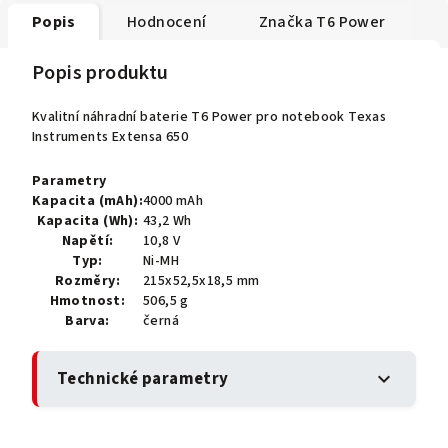
Popis
Hodnocení
Značka
T6 Power
Popis produktu
Kvalitní náhradní baterie T6 Power pro notebook Texas
Instruments Extensa 650
Parametry
Kapacita (mAh):
4000 mAh
Kapacita (Wh):
43,2 Wh
Napětí:
10,8 V
Typ:
Ni-MH
Rozměry:
215x52,5x18,5 mm
Hmotnost:
506,5 g
Barva:
černá
Technické parametry
expand_more