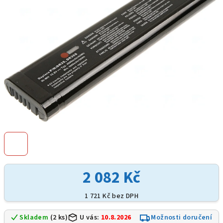
hvězdiček.
2 082 Kč
1 721 Kč bez DPH
Skladem
(2 ks)
U vás:
10.8.2026
Možnosti doručení