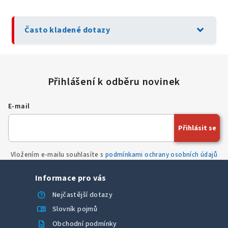
expand_more
Často kladené dotazy
E-mail
Přihlásit se
Vložením e-mailu souhlasíte s
podmínkami ochrany osobních údajů
Informace pro vás
help
Nejčastější dotazy
menu_book
Slovník pojmů
description
Obchodní podmínky