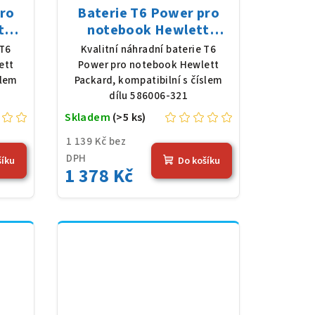
pro
Baterie T6 Power pro
t
notebook Hewlett
 Li-
Packard 586006-321, Li-
 T6
Kvalitní náhradní baterie T6
 (56
Ion, 10,8 V, 5200 mAh (56
ett
Power pro notebook Hewlett
Wh), černá
slem
Packard, kompatibilní s číslem
dílu 586006-321
Skladem
(>5 ks)
1 139 Kč bez
DPH
šíku
Do košíku
1 378 Kč