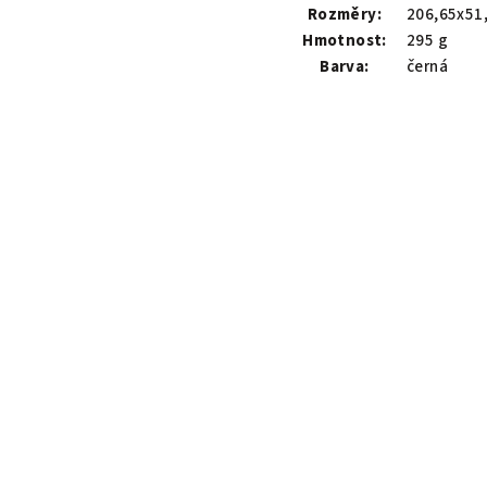
Rozměry:
206,65x51
Hmotnost:
295 g
Barva:
černá