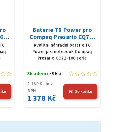
pro
Baterie T6 Power pro
62-
Compaq Presario CQ72-
8 V,
100 serie, Li-Ion, 10,8 V,
 T6
Kvalitní náhradní baterie T6
erná
5200 mAh (56 Wh), černá
paq
Power pro notebook Compaq
e
Presario CQ72-100 serie
Skladem
(>5 ks)
1 139 Kč bez
DPH
šíku
Do košíku
1 378 Kč