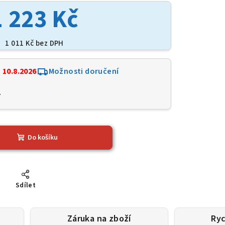
1 223 Kč
1 011 Kč bez DPH
:
10.8.2026
Možnosti doručení
7
Do košíku
Sdílet
Záruka na zboží
Ryc