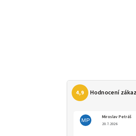
Miroslav Petráš
MP
Hodno
20.7.2026