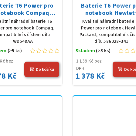
terie T6 Power pro
Baterie T6 Power 
notebook Compaq
notebook Hewlet
48AA, Li-Ion, 10,8 V,
Packard 586028-341,
alitní náhradní baterie T6
Kvalitní náhradní baterie
0 mAh (56 Wh), černá
Ion, 10,8 V, 5200 mAh
er pro notebook Compaq,
Power pro notebook Hewl
Wh), černá
ompatibilní s číslem dílu
Packard, kompatibilní s čí
WD548AA
dílu 586028-341
dem
(>5 ks)
Skladem
(>5 ks)
 Kč bez
1 139 Kč bez
DPH
Do košíku
Do ko
78 Kč
1 378 Kč