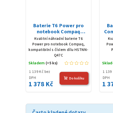
Baterie T6 Power pro
Ba
notebook Compaq
Com
HSTNN-Q47C, Li-Ion,
220 
Kvalitní náhradní baterie T6
Kv
10,8 V, 5200 mAh (56 Wh),
520
Power pro notebook Compaq,
Pow
černá
kompatibilní s číslem dílu HSTNN-
P
Q47C
Skladem
(>5 ks)
Skla
1 139 Kč bez
1 139
DPH
DPH
Do košíku
1 378 Kč
1 3
Často kladené dotazy