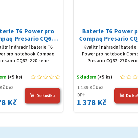
terie T6 Power pro
Baterie T6 Power 
paq Presario CQ62-
Compaq Presario CQ
serie, Li-Ion, 10,8 V,
270 serie, Li-Ion, 10,
alitní náhradní baterie T6
Kvalitní náhradní baterie
0 mAh (56 Wh), černá
5200 mAh (56 Wh), č
er pro notebook Compaq
Power pro notebook Com
resario CQ62-220 serie
Presario CQ62-270 seri
dem
(>5 ks)
Skladem
(>5 ks)
 Kč bez
1 139 Kč bez
DPH
Do košíku
Do ko
78 Kč
1 378 Kč