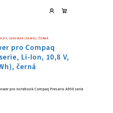
Přihlášení
Nákupní
košík
,8 V, 5200 MAH (56 WH), ČERNÁ
wer pro Compaq Presario A950 
 Power pro notebook Compaq Presario A950 serie