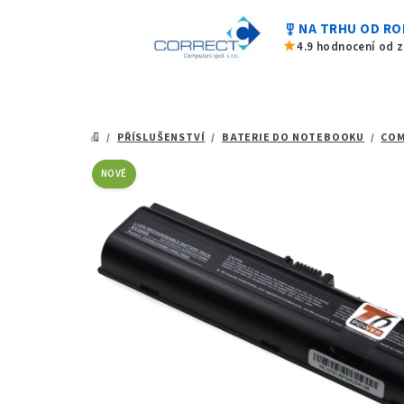
z
Přejít
5
military_tech
NA TRHU OD RO
na
hvězdiček.
star
4.9 hodnocení od 
obsah
/
PŘÍSLUŠENSTVÍ
/
BATERIE DO NOTEBOOKU
/
CO
DOMŮ
NOVÉ