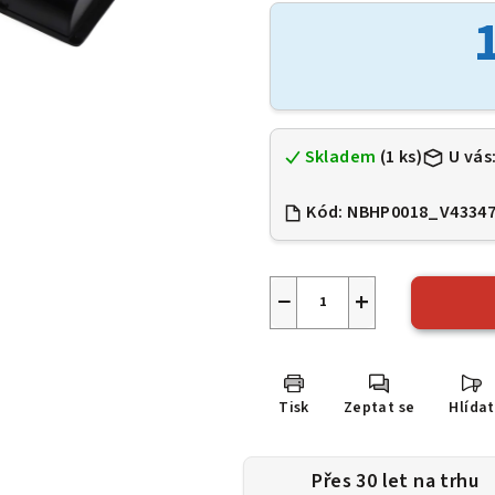
je
0,0
z
5
hvězdiček.
Skladem
(1 ks)
U vás
Kód:
NBHP0018_V4334
−
+
Tisk
Zeptat se
Hlídat
Přes 30 let na trhu