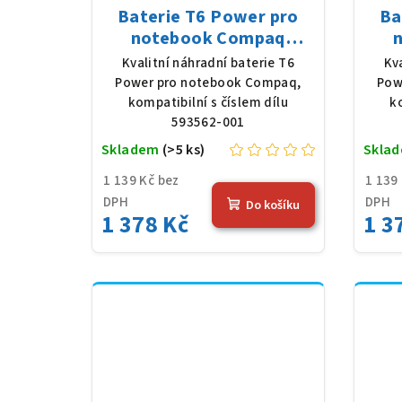
Baterie T6 Power pro
Ba
notebook Compaq
593562-001, Li-Ion, 10,8
WD5
Kvalitní náhradní baterie T6
Kv
V, 5200 mAh (56 Wh),
520
Power pro notebook Compaq,
Pow
černá
kompatibilní s číslem dílu
k
593562-001
Skladem
(>5 ks)
Skla
1 139 Kč bez
1 139
DPH
DPH
Do košíku
1 378 Kč
1 3