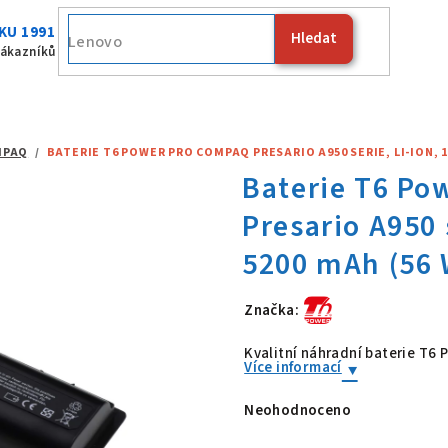
KU 1991
Hledat
Fujitsu
zákazníků
MPAQ
/
BATERIE T6 POWER PRO COMPAQ PRESARIO A950 SERIE, LI-ION, 10
Značka:
Baterie T6 Po
Kvalitní náhradní baterie T6
Více informací
Neohodnoceno
Průměrné
hodnocení
produktu