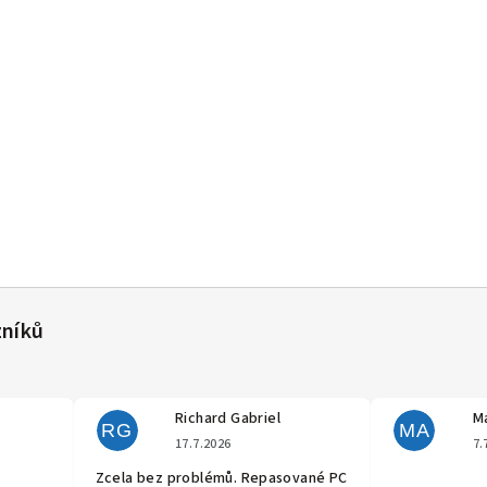
Richard Gabriel
Ma
RG
MA
cení obchodu je 5 z 5 hvězdiček.
Hodnocení obchodu je 5 z 5 hvěz
17.7.2026
7.
Zcela bez problémů. Repasované PC