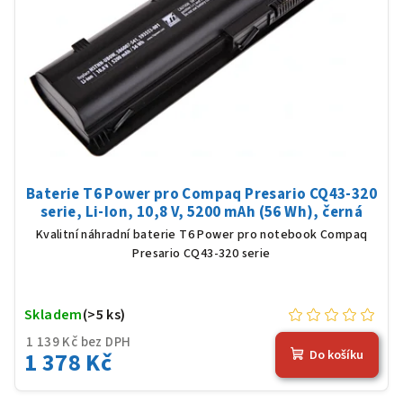
Baterie T6 Power pro Compaq Presario CQ43-320
serie, Li-Ion, 10,8 V, 5200 mAh (56 Wh), černá
Kvalitní náhradní baterie T6 Power pro notebook Compaq
Presario CQ43-320 serie
Skladem
(>5 ks)
1 139 Kč bez DPH
1 378 Kč
Do košíku