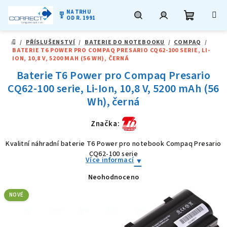
NA TRHU
military_tech
OD R. 1991
Nákupní
Hledat
Přihlášení
Přejít
/
PŘÍSLUŠENSTVÍ
/
BATERIE DO NOTEBOOKU
/
COMPAQ
/
na
DOMŮ
BATERIE T6 POWER PRO COMPAQ PRESARIO CQ62-100 SERIE, LI-
obsah
košík
ION, 10,8 V, 5200 MAH (56 WH), ČERNÁ
Baterie T6 Power pro Compaq Presario
CQ62-100 serie, Li-Ion, 10,8 V, 5200 mAh (56
Wh), černá
Značka:
Kvalitní náhradní baterie T6 Power pro notebook Compaq Presario
CQ62-100 serie
Více informací
Neohodnoceno
Průměrné
hodnocení
produktu
NOVÉ
je
0,0
z
5