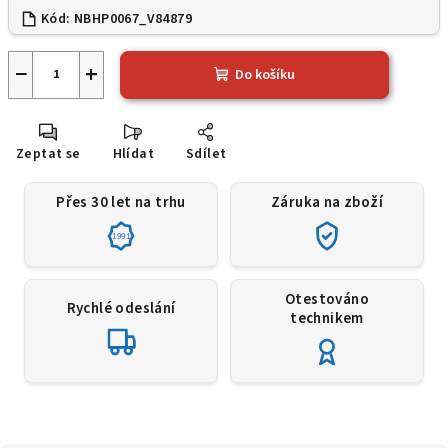
Kód:
NBHP0067_V84879
−
+
Do košíku
Zeptat se
Hlídat
Sdílet
Přes 30 let na trhu
Záruka na zboží
1991
Otestováno
Rychlé odeslání
technikem