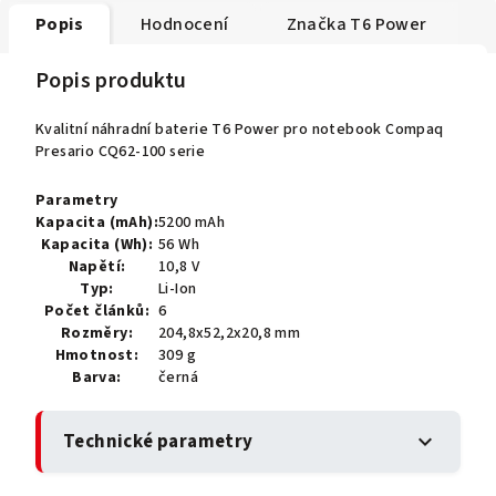
Popis
Hodnocení
Značka
T6 Power
Popis produktu
Kvalitní náhradní baterie T6 Power pro notebook Compaq
Presario CQ62-100 serie
Parametry
Kapacita (mAh):
5200 mAh
Kapacita (Wh):
56 Wh
Napětí:
10,8 V
Typ:
Li-Ion
Počet článků:
6
Rozměry:
204,8x52,2x20,8 mm
Hmotnost:
309 g
Barva:
černá
Technické parametry
expand_more