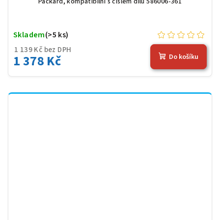
Packard, kompatibilní s číslem dílu 586006-361
Skladem
(>5 ks)
1 139 Kč bez DPH
1 378 Kč
Do košíku