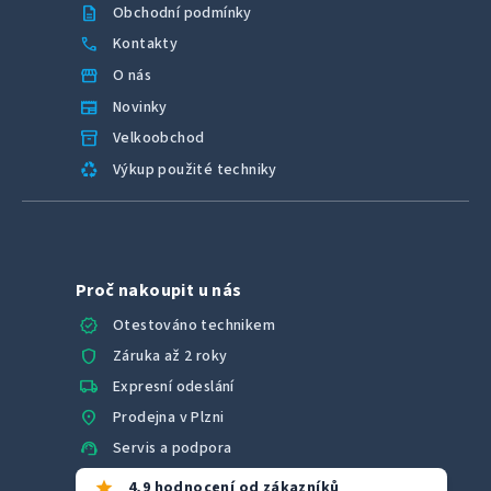
description
Obchodní podmínky
call
Kontakty
storefront
O nás
newspaper
Novinky
inventory_2
Velkoobchod
recycling
Výkup použité techniky
Proč nakoupit u nás
verified
Otestováno technikem
shield
Záruka až 2 roky
local_shipping
Expresní odeslání
location_on
Prodejna v Plzni
support_agent
Servis a podpora
star
4,9 hodnocení od zákazníků