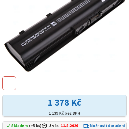
hvězdiček.
1 378 Kč
1 139 Kč bez DPH
Skladem
(>5 ks)
U vás:
11.8.2026
Možnosti doručení