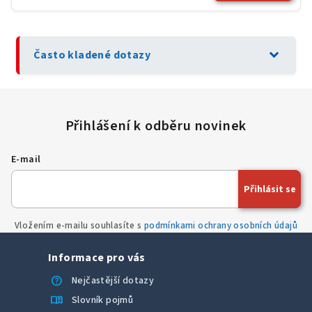
expand_more
Často kladené dotazy
E-mail
Přihlásit se
Vložením e-mailu souhlasíte s
podmínkami ochrany osobních údajů
Informace pro vás
help
Nejčastější dotazy
menu_book
Slovník pojmů