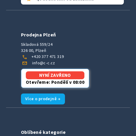
Prodejna Plzeň
Skladová 559/24
326 00, Plzeň
call
+420 377 471 319
mail
info@c-c.cz
NYNÍ ZAVŘENO
Otevřeme: Pondělí v 08:00
Více o prodejně →
Oblíbené kategorie