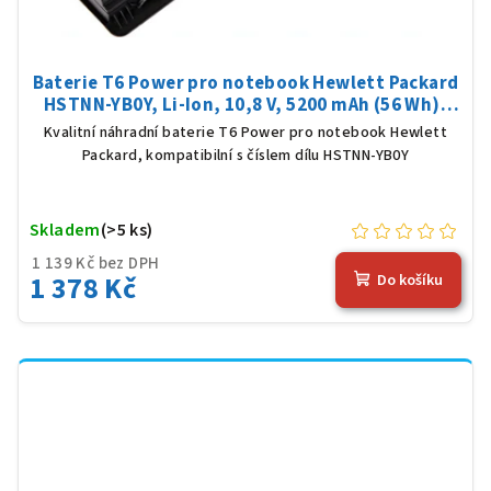
Baterie T6 Power pro notebook Hewlett Packard
HSTNN-YB0Y, Li-Ion, 10,8 V, 5200 mAh (56 Wh),
černá
Kvalitní náhradní baterie T6 Power pro notebook Hewlett
Packard, kompatibilní s číslem dílu HSTNN-YB0Y
Skladem
(>5 ks)
1 139 Kč bez DPH
1 378 Kč
Do košíku