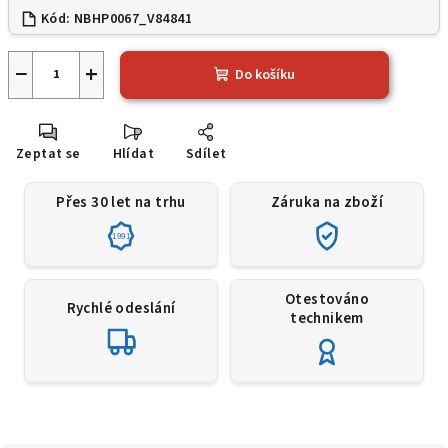
Kód:
NBHP0067_V84841
−
+
Do košíku
Zeptat se
Hlídat
Sdílet
Přes 30 let na trhu
Záruka na zboží
1991
Otestováno
Rychlé odeslání
technikem