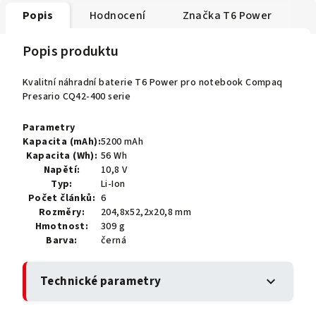
Popis
Hodnocení
Značka
T6 Power
Popis produktu
Kvalitní náhradní baterie T6 Power pro notebook Compaq
Presario CQ42-400 serie
Parametry
Kapacita (mAh):
5200 mAh
Kapacita (Wh):
56 Wh
Napětí:
10,8 V
Typ:
Li-Ion
Počet článků:
6
Rozměry:
204,8x52,2x20,8 mm
Hmotnost:
309 g
Barva:
černá
Technické parametry
expand_more