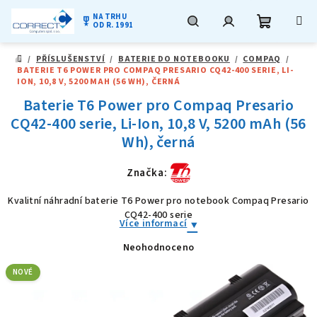
NA TRHU
military_tech
OD R. 1991
Nákupní
Hledat
Přihlášení
Přejít
/
PŘÍSLUŠENSTVÍ
/
BATERIE DO NOTEBOOKU
/
COMPAQ
/
na
DOMŮ
BATERIE T6 POWER PRO COMPAQ PRESARIO CQ42-400 SERIE, LI-
obsah
košík
ION, 10,8 V, 5200 MAH (56 WH), ČERNÁ
Baterie T6 Power pro Compaq Presario
CQ42-400 serie, Li-Ion, 10,8 V, 5200 mAh (56
Wh), černá
Značka:
Kvalitní náhradní baterie T6 Power pro notebook Compaq Presario
CQ42-400 serie
Více informací
Neohodnoceno
Průměrné
hodnocení
produktu
NOVÉ
je
0,0
z
5