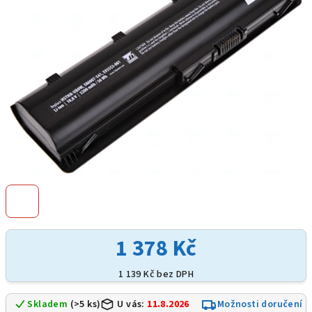
hvězdiček.
1 378 Kč
1 139 Kč bez DPH
Skladem
(>5 ks)
U vás:
11.8.2026
Možnosti doručení