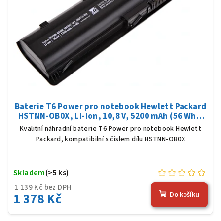
Baterie T6 Power pro notebook Hewlett Packard
HSTNN-OB0X, Li-Ion, 10,8 V, 5200 mAh (56 Wh),
černá
Kvalitní náhradní baterie T6 Power pro notebook Hewlett
Packard, kompatibilní s číslem dílu HSTNN-OB0X
Skladem
(>5 ks)
1 139 Kč bez DPH
1 378 Kč
Do košíku