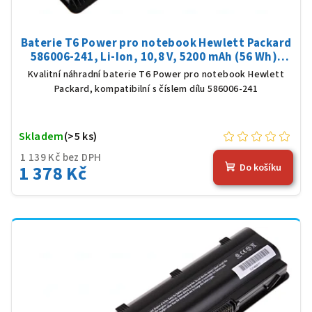
Baterie T6 Power pro notebook Hewlett Packard
586006-241, Li-Ion, 10,8 V, 5200 mAh (56 Wh),
černá
Kvalitní náhradní baterie T6 Power pro notebook Hewlett
Packard, kompatibilní s číslem dílu 586006-241
Skladem
(>5 ks)
1 139 Kč bez DPH
1 378 Kč
Do košíku