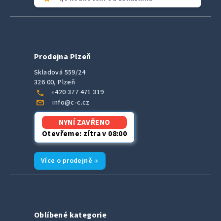
Prodejna Plzeň
Skladová 559/24
326 00, Plzeň
call
+420 377 471 319
mail
info@c-c.cz
NYNÍ ZAVŘENO
Otevřeme: zítra v 08:00
Více o prodejně →
Oblíbené kategorie