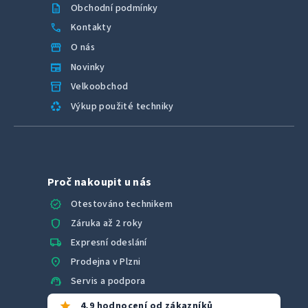
description
Obchodní podmínky
call
Kontakty
storefront
O nás
newspaper
Novinky
inventory_2
Velkoobchod
recycling
Výkup použité techniky
Proč nakoupit u nás
verified
Otestováno technikem
shield
Záruka až 2 roky
local_shipping
Expresní odeslání
location_on
Prodejna v Plzni
support_agent
Servis a podpora
star
4,9 hodnocení od zákazníků