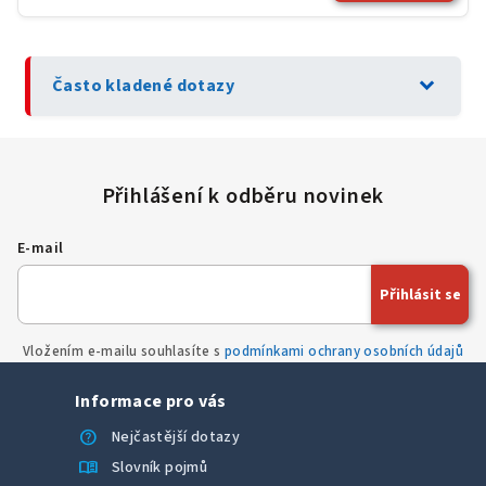
expand_more
Často kladené dotazy
E-mail
Přihlásit se
Vložením e-mailu souhlasíte s
podmínkami ochrany osobních údajů
Informace pro vás
help
Nejčastější dotazy
menu_book
Slovník pojmů