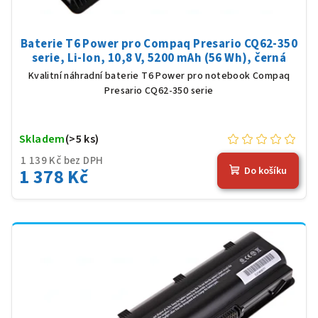
Baterie T6 Power pro Compaq Presario CQ62-350
serie, Li-Ion, 10,8 V, 5200 mAh (56 Wh), černá
Kvalitní náhradní baterie T6 Power pro notebook Compaq
Presario CQ62-350 serie
Skladem
(>5 ks)
1 139 Kč bez DPH
1 378 Kč
Do košíku