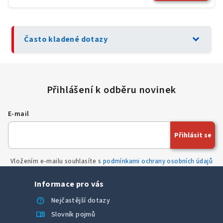
expand_more
Často kladené dotazy
E-mail
Přihlásit se
Vložením e-mailu souhlasíte s
podmínkami ochrany osobních údajů
Informace pro vás
help
Nejčastější dotazy
menu_book
Slovník pojmů