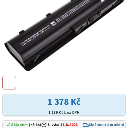
hvězdiček.
1 378 Kč
1 139 Kč bez DPH
Skladem
(>5 ks)
U vás:
11.8.2026
Možnosti doručení