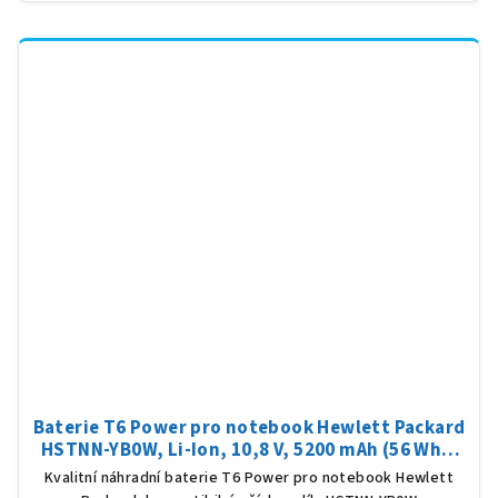
Baterie T6 Power pro notebook Hewlett Packard
HSTNN-YB0W, Li-Ion, 10,8 V, 5200 mAh (56 Wh),
černá
Kvalitní náhradní baterie T6 Power pro notebook Hewlett