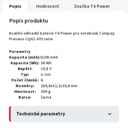
Popis
Hodnocení
Značka
T6 Power
Popis produktu
Kvalitní náhradní baterie T6 Power pro notebook Compaq
Presario CQ42-470 serie
Parametry
Kapacita (mAh):
5200 mAh
Kapacita (Wh):
56 Wh
Napětí:
10,8 V
Typ:
Li-Ion
Počet článků:
6
Rozměry:
204,8x52,2x20,8 mm
Hmotnost:
309 g
Barva:
černá
Technické parametry
expand_more