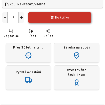
Kód:
NBHP0067_V84844
−
+
Do košíku
Zeptat se
Hlídat
Sdílet
Přes 30 let na trhu
Záruka na zboží
1991
Otestováno
Rychlé odeslání
technikem