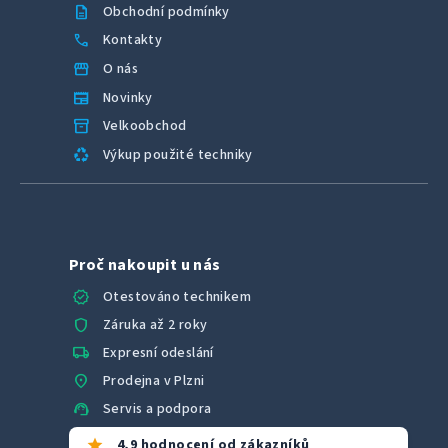
description
Obchodní podmínky
call
Kontakty
storefront
O nás
newspaper
Novinky
inventory_2
Velkoobchod
recycling
Výkup použité techniky
Proč nakoupit u nás
verified
Otestováno technikem
shield
Záruka až 2 roky
local_shipping
Expresní odeslání
location_on
Prodejna v Plzni
support_agent
Servis a podpora
star
4,9 hodnocení od zákazníků