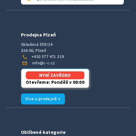
Prodejna Plzeň
Skladová 559/24
326 00, Plzeň
call
+420 377 471 319
mail
info@c-c.cz
NYNÍ ZAVŘENO
Otevřeme: Pondělí v 08:00
Více o prodejně →
Oblíbené kategorie