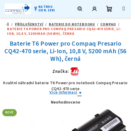
NA TRHU
military_tech
OD R. 1991
Nákupní
Hledat
Přihlášení
Přejít
/
PŘÍSLUŠENSTVÍ
/
BATERIE DO NOTEBOOKU
/
COMPAQ
/
na
DOMŮ
BATERIE T6 POWER PRO COMPAQ PRESARIO CQ42-470 SERIE, LI-
obsah
košík
ION, 10,8 V, 5200 MAH (56 WH), ČERNÁ
Baterie T6 Power pro Compaq Presario
CQ42-470 serie, Li-Ion, 10,8 V, 5200 mAh (56
Wh), černá
Značka:
Kvalitní náhradní baterie T6 Power pro notebook Compaq Presario
CQ42-470 serie
Více informací
Neohodnoceno
Průměrné
hodnocení
produktu
NOVÉ
je
0,0
z
5