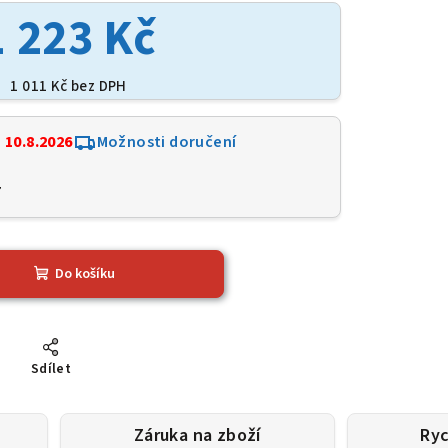
1 223 Kč
1 011 Kč bez DPH
:
10.8.2026
Možnosti doručení
7
Do košíku
Sdílet
Záruka na zboží
Ryc