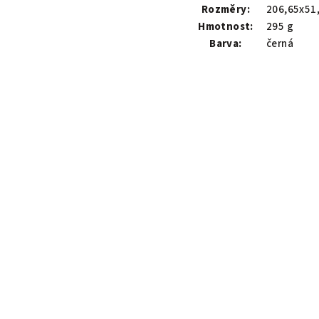
Rozměry:
206,65x51
Hmotnost:
295 g
Barva:
černá