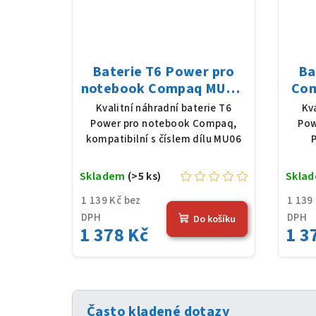
Baterie T6 Power pro
Ba
notebook Compaq MU06,
Com
Li-Ion, 10,8 V, 5200 mAh
160 
Kvalitní náhradní baterie T6
Kv
(56 Wh), černá
520
Power pro notebook Compaq,
Pow
kompatibilní s číslem dílu MU06
P
Skladem
(>5 ks)
Skla
1 139 Kč bez
1 139
DPH
DPH
Do košíku
1 378 Kč
1 3
Často kladené dotazy