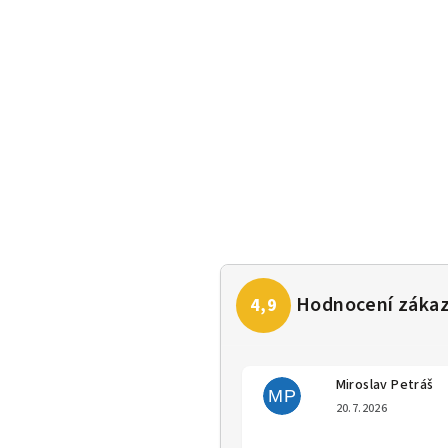
Miroslav Petráš
MP
Hodno
20.7.2026