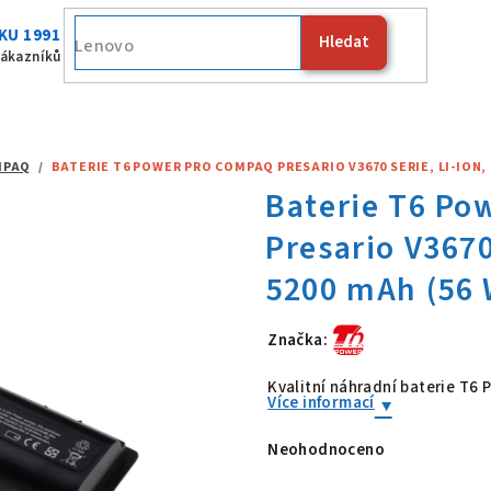
KU 1991
Hledat
Fuj
zákazníků
MPAQ
/
BATERIE T6 POWER PRO COMPAQ PRESARIO V3670 SERIE, LI-ION, 1
Značka:
Baterie T6 Po
Kvalitní náhradní baterie T6
Více informací
Neohodnoceno
Průměrné
hodnocení
produktu