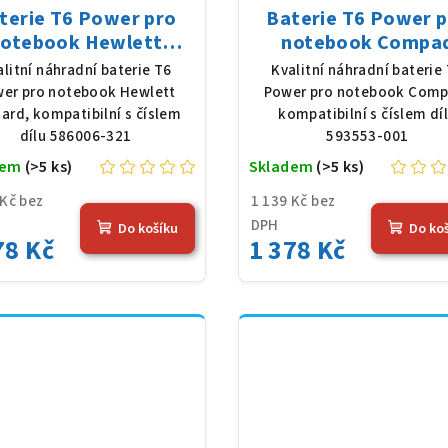
terie T6 Power pro
Baterie T6 Power 
otebook Hewlett
notebook Compa
kard 586006-321, Li-
593553-001, Li-Ion, 
alitní náhradní baterie T6
Kvalitní náhradní baterie
 10,8 V, 5200 mAh (56
V, 5200 mAh (56 Wh
er pro notebook Hewlett
Power pro notebook Comp
Wh), černá
černá
ard, kompatibilní s číslem
kompatibilní s číslem dí
dílu 586006-321
593553-001
dem
(>5 ks)
Skladem
(>5 ks)
 Kč bez
1 139 Kč bez
DPH
Do košíku
Do ko
78 Kč
1 378 Kč