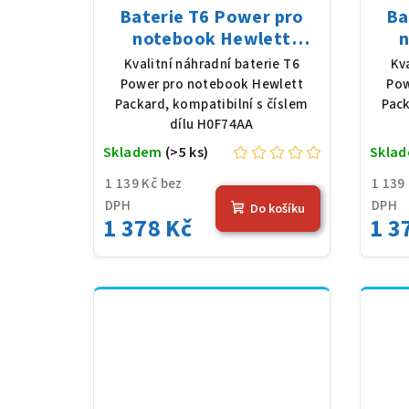
Baterie T6 Power pro
Ba
notebook Hewlett
n
Packard H0F74AA, Li-
Pac
Kvalitní náhradní baterie T6
Kv
Ion, 10,8 V, 5200 mAh (56
Ion,
Power pro notebook Hewlett
Pow
Wh), černá
Packard, kompatibilní s číslem
Pack
dílu H0F74AA
Skladem
(>5 ks)
Skla
1 139 Kč bez
1 139
DPH
DPH
Do košíku
1 378 Kč
1 3