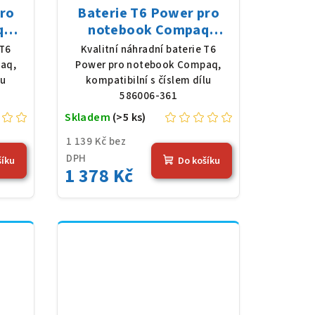
pro
Baterie T6 Power pro
q
notebook Compaq
10,8
586006-361, Li-Ion, 10,8
 T6
Kvalitní náhradní baterie T6
),
V, 5200 mAh (56 Wh),
aq,
Power pro notebook Compaq,
černá
lu
kompatibilní s číslem dílu
586006-361
Skladem
(>5 ks)
1 139 Kč bez
DPH
šíku
Do košíku
1 378 Kč