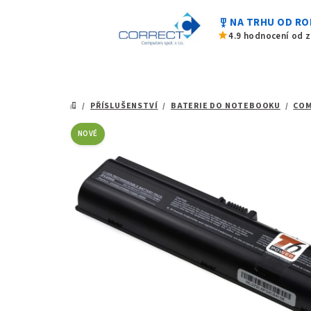
z
Přejít
5
military_tech
NA TRHU OD RO
na
hvězdiček.
star
4.9 hodnocení od 
obsah
/
PŘÍSLUŠENSTVÍ
/
BATERIE DO NOTEBOOKU
/
CO
DOMŮ
NOVÉ