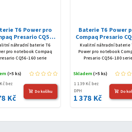
terie T6 Power pro
Baterie T6 Power 
paq Presario CQ56-
Compaq Presario CQ
serie, Li-Ion, 10,8 V,
180 serie, Li-Ion, 10,
alitní náhradní baterie T6
Kvalitní náhradní baterie
0 mAh (56 Wh), černá
5200 mAh (56 Wh), č
er pro notebook Compaq
Power pro notebook Com
resario CQ56-160 serie
Presario CQ56-180 seri
dem
(>5 ks)
Skladem
(>5 ks)
 Kč bez
1 139 Kč bez
DPH
Do košíku
Do ko
78 Kč
1 378 Kč