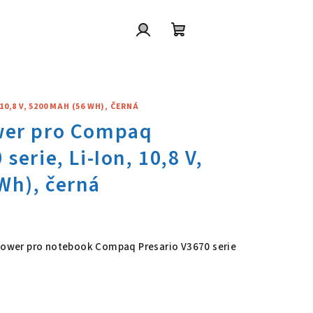
Přihlášení
Nákupní
košík
0,8 V, 5200 MAH (56 WH), ČERNÁ
wer pro Compaq Presario V3670
 Power pro notebook Compaq Presario V3670 serie