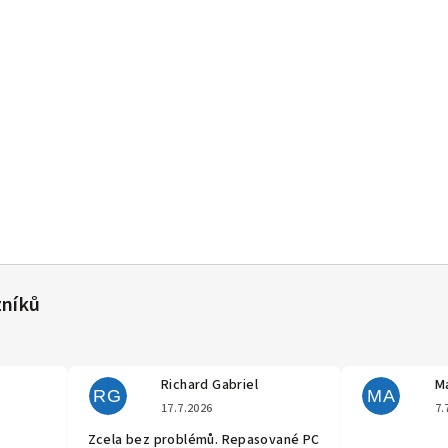
Richard Gabriel
Ma
RG
MA
cení obchodu je 5 z 5 hvězdiček.
Hodnocení obchodu je 5 z 5 hvěz
17.7.2026
7.
Zcela bez problémů. Repasované PC