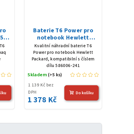
pro
Baterie T6 Power pro
56-
notebook Hewlett
8 V,
Packard 586006-241, Li-
 T6
Kvalitní náhradní baterie T6
erná
Ion, 10,8 V, 5200 mAh (56
paq
Power pro notebook Hewlett
Wh), černá
e
Packard, kompatibilní s číslem
dílu 586006-241
Skladem
(>5 ks)
1 139 Kč bez
DPH
šíku
Do košíku
1 378 Kč