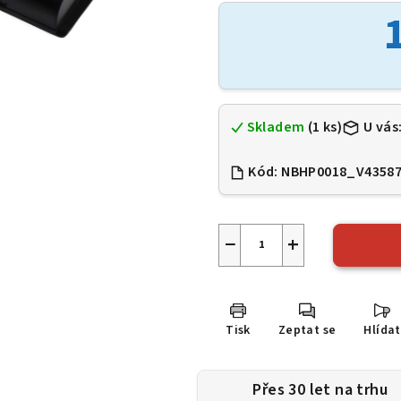
je
0,0
z
5
hvězdiček.
Skladem
(1 ks)
U vás
Kód:
NBHP0018_V4358
−
+
Tisk
Zeptat se
Hlídat
Přes 30 let na trhu