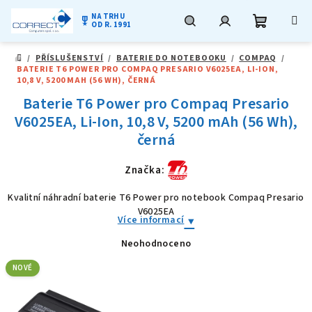
NA TRHU
military_tech
OD R. 1991
Nákupní
Hledat
Přihlášení
Přejít
/
PŘÍSLUŠENSTVÍ
/
BATERIE DO NOTEBOOKU
/
COMPAQ
/
na
DOMŮ
BATERIE T6 POWER PRO COMPAQ PRESARIO V6025EA, LI-ION,
obsah
košík
10,8 V, 5200 MAH (56 WH), ČERNÁ
Baterie T6 Power pro Compaq Presario
V6025EA, Li-Ion, 10,8 V, 5200 mAh (56 Wh),
černá
Značka:
Kvalitní náhradní baterie T6 Power pro notebook Compaq Presario
V6025EA
Více informací
Neohodnoceno
Průměrné
hodnocení
produktu
NOVÉ
je
0,0
z
5