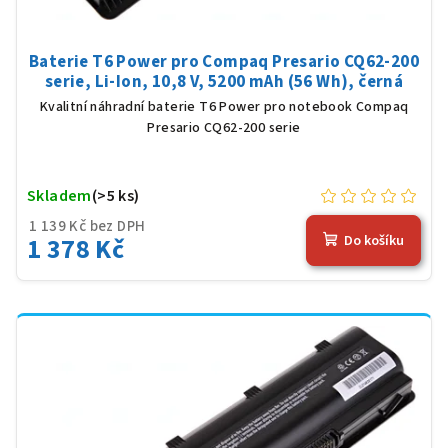
Baterie T6 Power pro Compaq Presario CQ62-200
serie, Li-Ion, 10,8 V, 5200 mAh (56 Wh), černá
Kvalitní náhradní baterie T6 Power pro notebook Compaq
Presario CQ62-200 serie
Skladem
(>5 ks)
1 139 Kč bez DPH
1 378 Kč
Do košíku