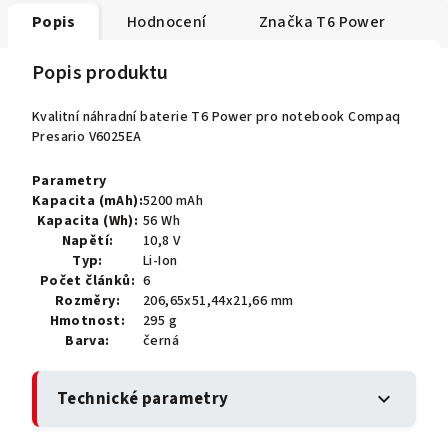
Popis
Hodnocení
Značka
T6 Power
Popis produktu
Kvalitní náhradní baterie T6 Power pro notebook Compaq
Presario V6025EA
Parametry
Kapacita (mAh):
5200 mAh
Kapacita (Wh):
56 Wh
Napětí:
10,8 V
Typ:
Li-Ion
Počet článků:
6
Rozměry:
206,65x51,44x21,66 mm
Hmotnost:
295 g
Barva:
černá
Technické parametry
expand_more