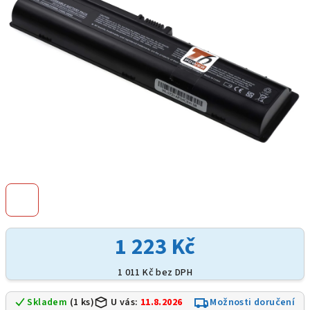
hvězdiček.
1 223 Kč
1 011 Kč bez DPH
Skladem
(1 ks)
U vás:
11.8.2026
Možnosti doručení