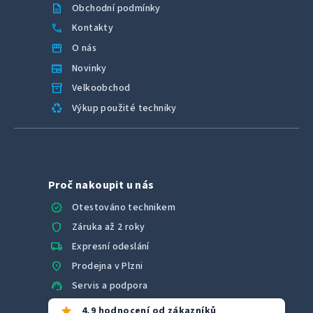
description
Obchodní podmínky
call
Kontakty
storefront
O nás
newspaper
Novinky
inventory_2
Velkoobchod
recycling
Výkup použité techniky
Proč nakoupit u nás
verified
Otestováno technikem
shield
Záruka až 2 roky
local_shipping
Expresní odeslání
location_on
Prodejna v Plzni
support_agent
Servis a podpora
star
4,9 hodnocení od zákazníků