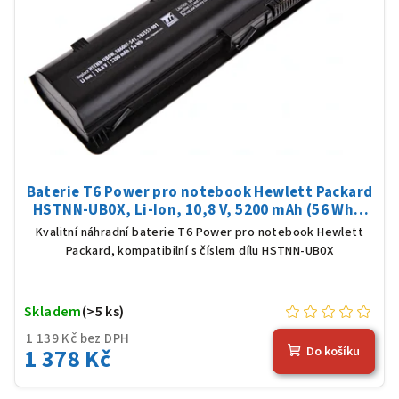
Baterie T6 Power pro notebook Hewlett Packard
HSTNN-UB0X, Li-Ion, 10,8 V, 5200 mAh (56 Wh),
černá
Kvalitní náhradní baterie T6 Power pro notebook Hewlett
Packard, kompatibilní s číslem dílu HSTNN-UB0X
Skladem
(>5 ks)
1 139 Kč bez DPH
1 378 Kč
Do košíku