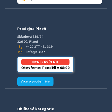
Prodejna Plzeň
Skladová 559/24
326 00, Plzeň
call
+420 377 471 319
mail
info@c-c.cz
NYNÍ ZAVŘENO
Otevřeme: Pondělí v 08:00
Více o prodejně →
Oblíbené kategorie