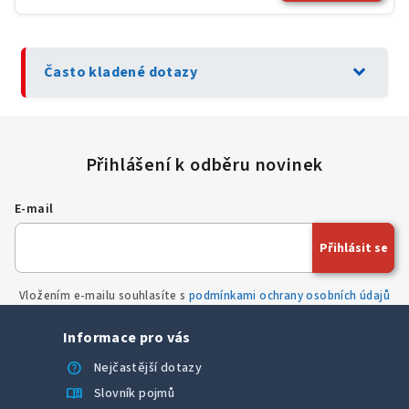
expand_more
Často kladené dotazy
E-mail
Přihlásit se
Vložením e-mailu souhlasíte s
podmínkami ochrany osobních údajů
Informace pro vás
help
Nejčastější dotazy
menu_book
Slovník pojmů