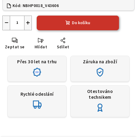
Kód:
NBHP0018_V43606
−
+
Do košíku
Zeptat se
Hlídat
Sdílet
Přes 30 let na trhu
Záruka na zboží
1991
Otestováno
Rychlé odeslání
technikem