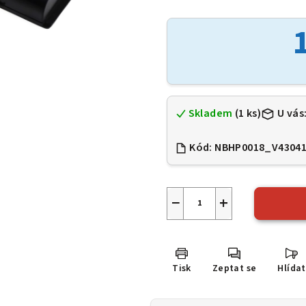
hodnocení
produktu
je
0,0
z
5
hvězdiček.
Skladem
(1 ks)
U vás
Kód:
NBHP0018_V4304
−
+
Tisk
Zeptat se
Hlídat