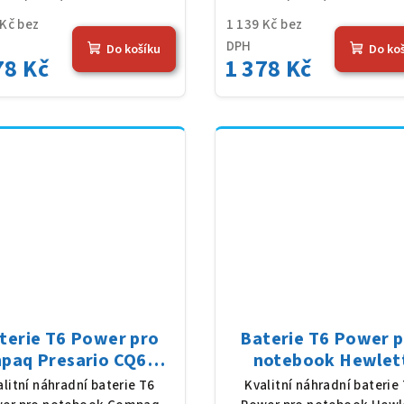
 Kč bez
1 139 Kč bez
DPH
Do košíku
Do ko
78 Kč
1 378 Kč
terie T6 Power pro
Baterie T6 Power 
paq Presario CQ62z-
notebook Hewlet
serie, Li-Ion, 10,8 V,
Packard WD548AA, 
alitní náhradní baterie T6
Kvalitní náhradní baterie
0 mAh (56 Wh), černá
Ion, 10,8 V, 5200 mAh