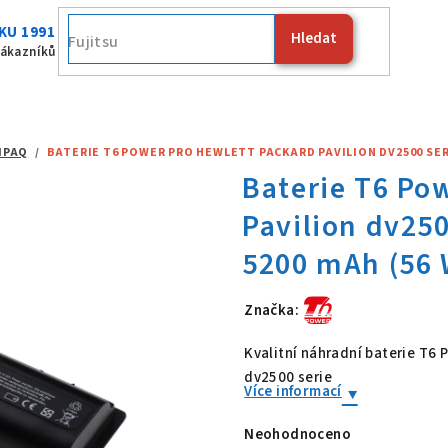
KU 1991
Hledat
Fujitsu
zákazníků
MPAQ
/
BATERIE T6 POWER PRO HEWLETT PACKARD PAVILION DV2500 SERIE,
Značka:
Baterie T6 Po
Kvalitní náhradní baterie T6
dv2500 serie
Více informací
Neohodnoceno
Průměrné