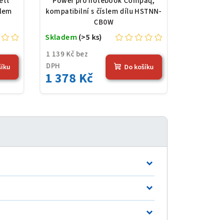
ett
Power pro notebook Compaq,
černá
slem
kompatibilní s číslem dílu HSTNN-
CB0W
Skladem
(>5 ks)
1 139 Kč bez
DPH
šíku
Do košíku
1 378 Kč