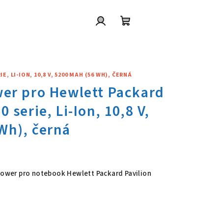
Přihlášení
Nákupní
košík
 LI-ION, 10,8 V, 5200 MAH (56 WH), ČERNÁ
wer pro Hewlett Packard Pavili
 Power pro notebook Hewlett Packard Pavilion