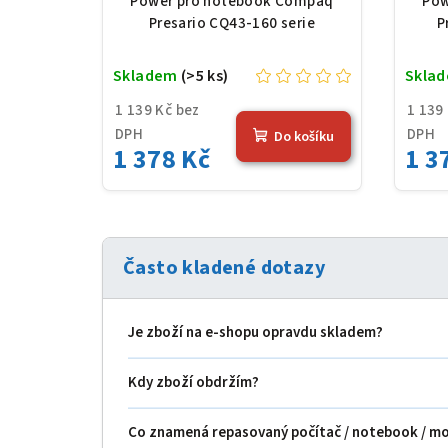
Power pro notebook Compaq
Pow
Presario CQ43-160 serie
P
Skladem
(>5 ks)
Skla
1 139 Kč bez
1 139
DPH
DPH
Do košíku
1 378 Kč
1 3
Často kladené dotazy
Je zboží na e‑shopu opravdu skladem?
Kdy zboží obdržím?
Co znamená repasovaný počítač / notebook / m