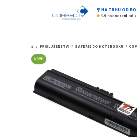
0,0
Přejít
z
military_tech
NA TRHU OD RO
na
5
star
4.9 hodnocení od 
hvězdiček.
obsah
/
PŘÍSLUŠENSTVÍ
/
BATERIE DO NOTEBOOKU
/
CO
DOMŮ
NOVÉ