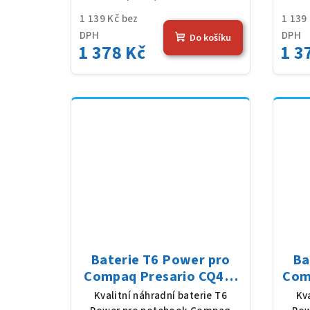
1 139 Kč bez
1 139
DPH
DPH
Do košíku
1 378 Kč
1 3
Baterie T6 Power pro
Ba
Compaq Presario CQ43-
Com
160 serie, Li-Ion, 10,8 V,
300 
Kvalitní náhradní baterie T6
Kv
5200 mAh (56 Wh), černá
520