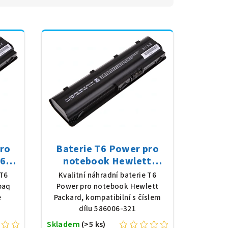
pro
Baterie T6 Power pro
62-
notebook Hewlett
8 V,
Packard 586006-321, Li-
 T6
Kvalitní náhradní baterie T6
erná
Ion, 10,8 V, 5200 mAh (56
paq
Power pro notebook Hewlett
Wh), černá
e
Packard, kompatibilní s číslem
dílu 586006-321
Skladem
(>5 ks)