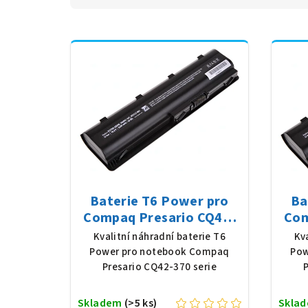
Baterie T6 Power pro
Ba
Compaq Presario CQ42-
Com
370 serie, Li-Ion, 10,8 V,
310 
Kvalitní náhradní baterie T6
Kv
5200 mAh (56 Wh), černá
520
Power pro notebook Compaq
Pow
Presario CQ42-370 serie
P
Skladem
(>5 ks)
Skla