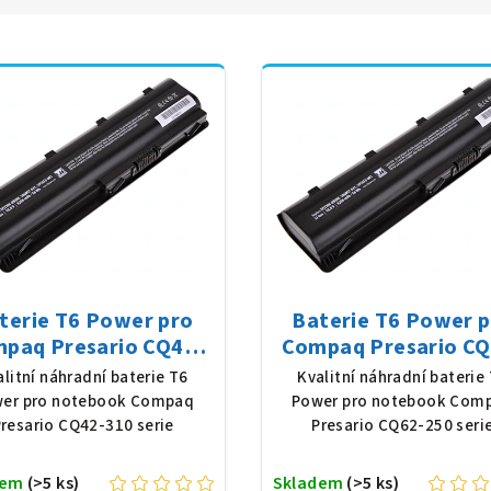
terie T6 Power pro
Baterie T6 Power 
paq Presario CQ42-
Compaq Presario CQ
serie, Li-Ion, 10,8 V,
250 serie, Li-Ion, 10,
alitní náhradní baterie T6
Kvalitní náhradní baterie
0 mAh (56 Wh), černá
5200 mAh (56 Wh), č
er pro notebook Compaq
Power pro notebook Com
resario CQ42-310 serie
Presario CQ62-250 seri
dem
(>5 ks)
Skladem
(>5 ks)