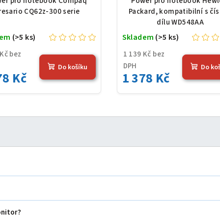
er pro notebook Compaq
Power pro notebook Hewl
Wh), černá
resario CQ62z-300 serie
Packard, kompatibilní s čí
dílu WD548AA
dem
(>5 ks)
Skladem
(>5 ks)
 Kč bez
1 139 Kč bez
DPH
Do košíku
Do ko
78 Kč
1 378 Kč
onitor?