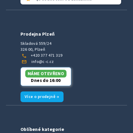
Prodejna Plzeň
Skladová 559/24
326 00, Plzeň
call
+420 377 471 319
mail
info@c-c.cz
MÁME OTEVŘENO
Dnes do 16:00
Více o prodejně →
Oblíbené kategorie