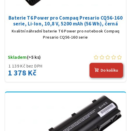
Baterie T6 Power pro Compaq Presario CQ56-160
serie, Li-Ion, 10,8 V, 5200 mAh (56 Wh), černá
Kvalitní náhradní baterie T6 Power pro notebook Compaq
Presario CQ56-160 serie
Skladem
(>5 ks)
1 139 Kč bez DPH
1 378 Kč
Do košíku