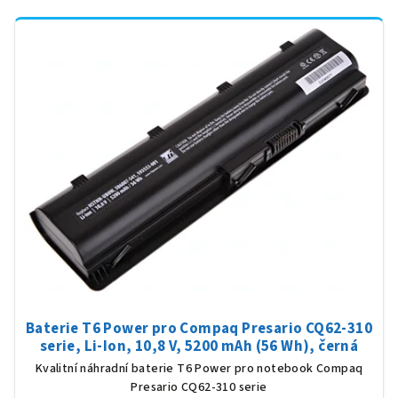
Baterie T6 Power pro Compaq Presario CQ62-310
serie, Li-Ion, 10,8 V, 5200 mAh (56 Wh), černá
Kvalitní náhradní baterie T6 Power pro notebook Compaq
Presario CQ62-310 serie