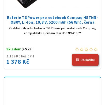
Baterie T6 Power pro notebook Compaq HSTNN-
OB0Y, Li-Ion, 10,8 V, 5200 mAh (56 Wh), černá
Kvalitní náhradní baterie T6 Power pro notebook Compaq,
kompatibilní s číslem dílu HSTNN-OB0Y
Skladem
(>5 ks)
1 139 Kč bez DPH
1 378 Kč
Do košíku