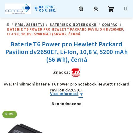
NA TRHU
military_tech
OD R. 1991
Nákupní
Hledat
Přihlášení
Přejít
/
PŘÍSLUŠENSTVÍ
/
BATERIE DO NOTEBOOKU
/
COMPAQ
/
na
DOMŮ
BATERIE T6 POWER PRO HEWLETT PACKARD PAVILION DV2650EF,
obsah
košík
LI-ION, 10,8 V, 5200 MAH (56 WH), ČERNÁ
Baterie T6 Power pro Hewlett Packard
Pavilion dv2650EF, Li-Ion, 10,8 V, 5200 mAh
(56 Wh), černá
Značka:
Kvalitní náhradní baterie T6 Power pro notebook Hewlett Packard
Pavilion dv2650EF
Více informací
Neohodnoceno
Průměrné
hodnocení
produktu
NOVÉ
je
0,0
z
5