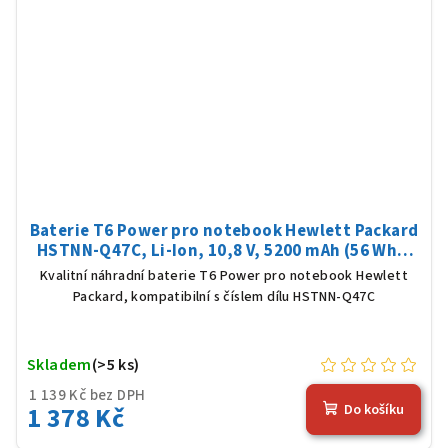
Baterie T6 Power pro notebook Hewlett Packard
HSTNN-Q47C, Li-Ion, 10,8 V, 5200 mAh (56 Wh),
černá
Kvalitní náhradní baterie T6 Power pro notebook Hewlett
Packard, kompatibilní s číslem dílu HSTNN-Q47C
Skladem
(>5 ks)
1 139 Kč bez DPH
1 378 Kč
Do košíku