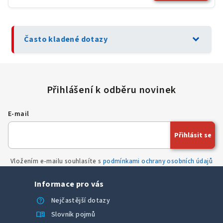
expand_more
Často kladené dotazy
E-mail
Přihlásit se
Vložením e-mailu souhlasíte s
podmínkami ochrany osobních údajů
Informace pro vás
help
Nejčastější dotazy
menu_book
Slovník pojmů