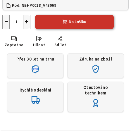
Kód:
NBHP0018_V43069
−
+
Do košíku
Zeptat se
Hlídat
Sdílet
Přes 30 let na trhu
Záruka na zboží
1991
Otestováno
Rychlé odeslání
technikem