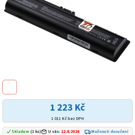
hvězdiček.
1 223 Kč
1 011 Kč bez DPH
Skladem
(1 ks)
U vás:
12.8.2026
Možnosti doručení