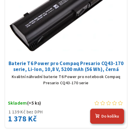
Baterie T6 Power pro Compaq Presario CQ43-170
serie, Li-Ion, 10,8 V, 5200 mAh (56 Wh), černá
Kvalitní náhradní baterie T6 Power pro notebook Compaq
Presario CQ43-170 serie
Skladem
(>5 ks)
1 139 Kč bez DPH
1 378 Kč
Do košíku