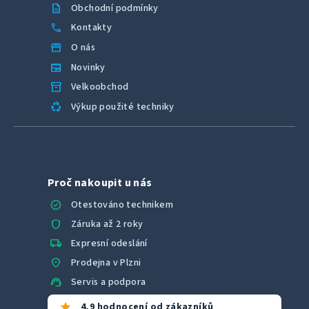
description
Obchodní podmínky
call
Kontakty
storefront
O nás
newspaper
Novinky
inventory_2
Velkoobchod
recycling
Výkup použité techniky
Proč nakoupit u nás
verified
Otestováno technikem
shield
Záruka až 2 roky
local_shipping
Expresní odeslání
location_on
Prodejna v Plzni
support_agent
Servis a podpora
star
4,9 hodnocení od zákazníků