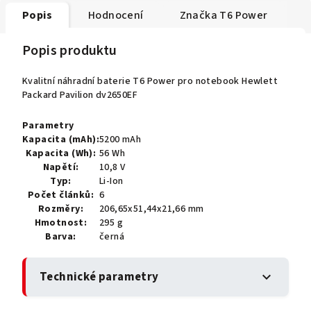
Popis
Hodnocení
Značka
T6 Power
Popis produktu
Kvalitní náhradní baterie T6 Power pro notebook Hewlett
Packard Pavilion dv2650EF
Parametry
Kapacita (mAh):
5200 mAh
Kapacita (Wh):
56 Wh
Napětí:
10,8 V
Typ:
Li-Ion
Počet článků:
6
Rozměry:
206,65x51,44x21,66 mm
Hmotnost:
295 g
Barva:
černá
Technické parametry
expand_more