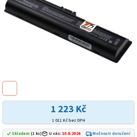
hvězdiček.
1 223 Kč
1 011 Kč bez DPH
Skladem
(1 ks)
U vás:
10.8.2026
Možnosti doručení