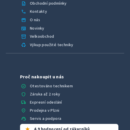
description
Obchodní podmínky
call
Kontakty
storefront
O nás
newspaper
Novinky
inventory_2
Velkoobchod
recycling
Výkup použité techniky
Proč nakoupit u nás
verified
Otestováno technikem
shield
Záruka až 2 roky
local_shipping
Expresní odeslání
location_on
Prodejna v Plzni
support_agent
Servis a podpora
star
4,9 hodnocení od zákazníků