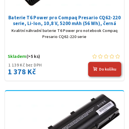
Baterie T6 Power pro Compaq Presario CQ62-220
serie, Li-Ion, 10,8 V, 5200 mAh (56 Wh), černá
Kvalitní náhradní baterie T6 Power pro notebook Compaq
Presario CQ62-220 serie
Skladem
(>5 ks)
1 139 Kč bez DPH
1 378 Kč
Do košíku