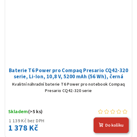
Baterie T6 Power pro Compaq Presario CQ42-320
serie, Li-Ion, 10,8 V, 5200 mAh (56 Wh), černá
Kvalitní náhradní baterie T6 Power pro notebook Compaq
Presario CQ42-320 serie
Skladem
(>5 ks)
1 139 Kč bez DPH
1 378 Kč
Do košíku