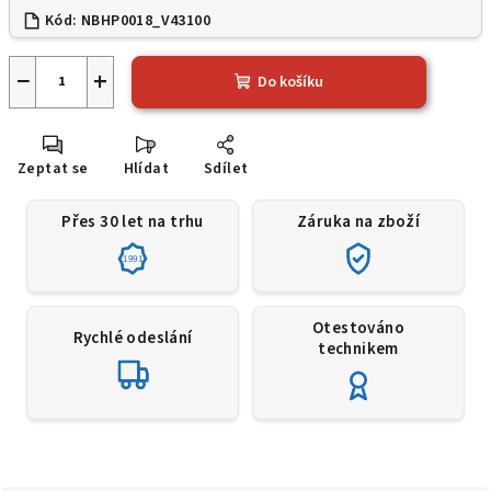
Kód:
NBHP0018_V43100
−
+
Do košíku
Zeptat se
Hlídat
Sdílet
Přes 30 let na trhu
Záruka na zboží
1991
Otestováno
Rychlé odeslání
technikem