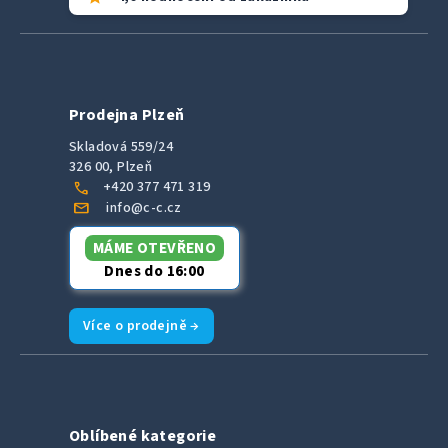
Prodejna Plzeň
Skladová 559/24
326 00, Plzeň
call
+420 377 471 319
mail
info@c-c.cz
MÁME OTEVŘENO
Dnes do 16:00
Více o prodejně →
Oblíbené kategorie