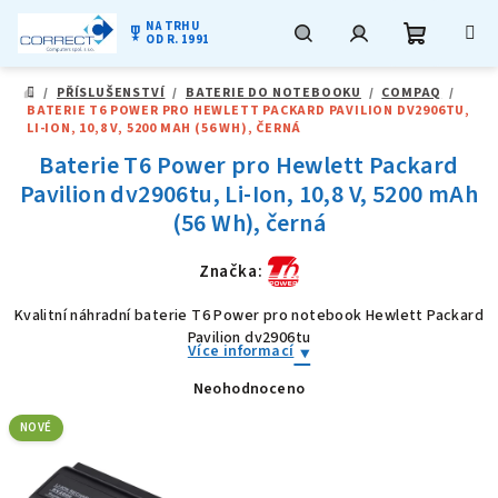
NA TRHU
military_tech
OD R. 1991
Nákupní
Hledat
Přihlášení
Přejít
/
PŘÍSLUŠENSTVÍ
/
BATERIE DO NOTEBOOKU
/
COMPAQ
/
na
DOMŮ
BATERIE T6 POWER PRO HEWLETT PACKARD PAVILION DV2906TU,
obsah
košík
LI-ION, 10,8 V, 5200 MAH (56 WH), ČERNÁ
Baterie T6 Power pro Hewlett Packard
Pavilion dv2906tu, Li-Ion, 10,8 V, 5200 mAh
(56 Wh), černá
Značka:
Kvalitní náhradní baterie T6 Power pro notebook Hewlett Packard
Pavilion dv2906tu
Více informací
Neohodnoceno
Průměrné
hodnocení
produktu
NOVÉ
je
0,0
z
5