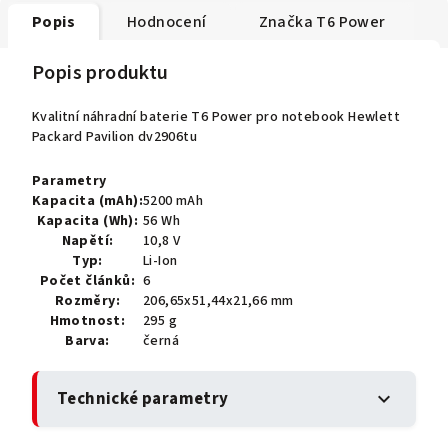
Popis
Hodnocení
Značka
T6 Power
Popis produktu
Kvalitní náhradní baterie T6 Power pro notebook Hewlett
Packard Pavilion dv2906tu
Parametry
Kapacita (mAh):
5200 mAh
Kapacita (Wh):
56 Wh
Napětí:
10,8 V
Typ:
Li-Ion
Počet článků:
6
Rozměry:
206,65x51,44x21,66 mm
Hmotnost:
295 g
Barva:
černá
Technické parametry
expand_more