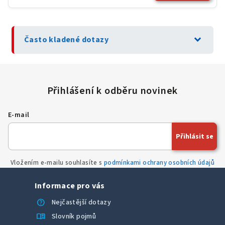
expand_more
Často kladené dotazy
E-mail
Přihlásit se
Vložením e-mailu souhlasíte s
podmínkami ochrany osobních údajů
Informace pro vás
help
Nejčastější dotazy
menu_book
Slovník pojmů