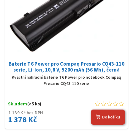
Baterie T6 Power pro Compaq Presario CQ43-110
serie, Li-Ion, 10,8 V, 5200 mAh (56 Wh), černá
Kvalitní náhradní baterie T6 Power pro notebook Compaq
Presario CQ43-110 serie
Skladem
(>5 ks)
1 139 Kč bez DPH
1 378 Kč
Do košíku