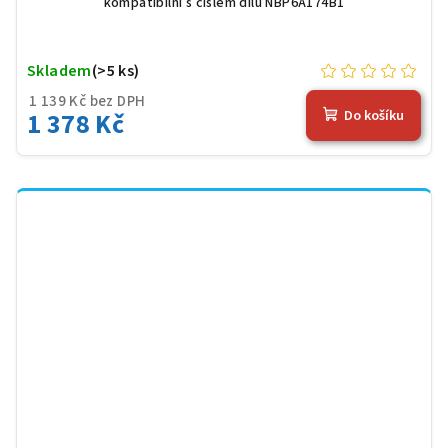
kompatibilní s číslem dílu NBP6A174B1
Skladem
(>5 ks)
1 139 Kč bez DPH
1 378 Kč
Do košíku