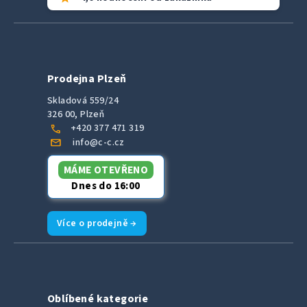
Prodejna Plzeň
Skladová 559/24
326 00, Plzeň
call
+420 377 471 319
mail
info@c-c.cz
MÁME OTEVŘENO
Dnes do 16:00
Více o prodejně →
Oblíbené kategorie