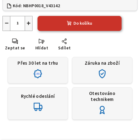
Kód:
NBHP0018_V43142
−
+
Do košíku
Zeptat se
Hlídat
Sdílet
Přes 30 let na trhu
Záruka na zboží
1991
Otestováno
Rychlé odeslání
technikem