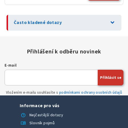
expand_more
Často kladené dotazy
E-mail
Přihlásit se
Vložením e-mailu souhlasíte s
podmínkami ochrany osobních údajů
Informace pro vás
help
Nejčastější dotazy
menu_book
Slovník pojmů