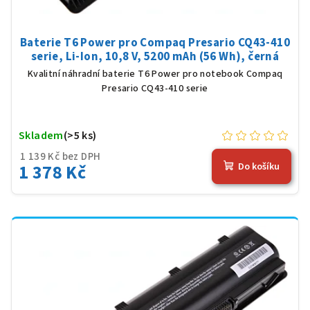
Baterie T6 Power pro Compaq Presario CQ43-410
serie, Li-Ion, 10,8 V, 5200 mAh (56 Wh), černá
Kvalitní náhradní baterie T6 Power pro notebook Compaq
Presario CQ43-410 serie
Skladem
(>5 ks)
1 139 Kč bez DPH
1 378 Kč
Do košíku