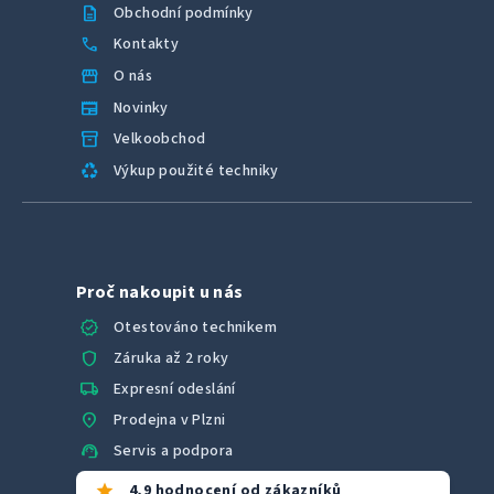
description
Obchodní podmínky
call
Kontakty
storefront
O nás
newspaper
Novinky
inventory_2
Velkoobchod
recycling
Výkup použité techniky
Proč nakoupit u nás
verified
Otestováno technikem
shield
Záruka až 2 roky
local_shipping
Expresní odeslání
location_on
Prodejna v Plzni
support_agent
Servis a podpora
star
4,9 hodnocení od zákazníků