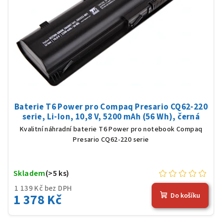
Baterie T6 Power pro Compaq Presario CQ62-220
serie, Li-Ion, 10,8 V, 5200 mAh (56 Wh), černá
Kvalitní náhradní baterie T6 Power pro notebook Compaq
Presario CQ62-220 serie
Skladem
(>5 ks)
1 139 Kč bez DPH
1 378 Kč
Do košíku