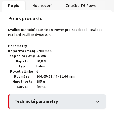
Popis
Hodnocení
Značka
T6 Power
Popis produktu
Kvalitní náhradní baterie T6 Power pro notebook Hewlett
Packard Pavilion dv6010EA
Parametry
Kapacita (mAh):
5200 mAh
Kapacita (Wh):
56 Wh
Napětí:
10,8 V
Typ:
Li-Ion
Počet článků:
6
Rozměry:
206,65x51,44x21,66 mm
Hmotnost:
295 g
Barva:
černá
Technické parametry
expand_more