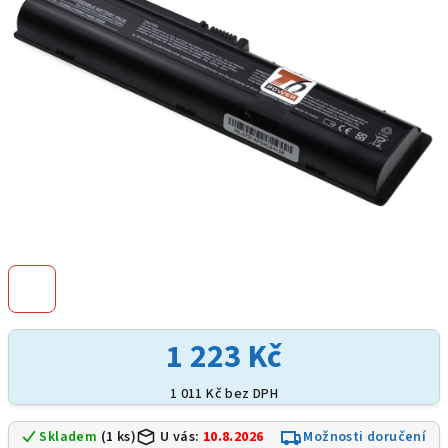
hvězdiček.
1 223 Kč
1 011 Kč bez DPH
Skladem
(1 ks)
U vás:
10.8.2026
Možnosti doručení