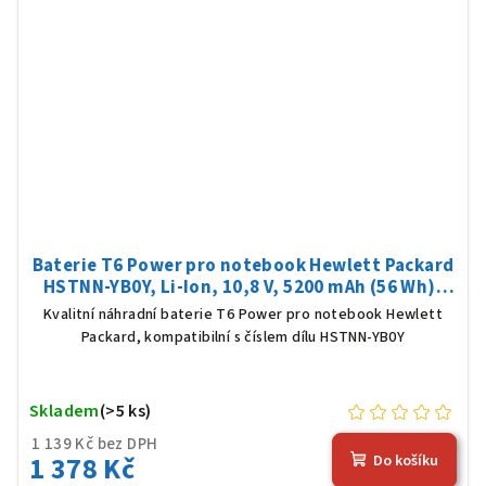
Baterie T6 Power pro notebook Hewlett Packard
HSTNN-YB0Y, Li-Ion, 10,8 V, 5200 mAh (56 Wh),
černá
Kvalitní náhradní baterie T6 Power pro notebook Hewlett
Packard, kompatibilní s číslem dílu HSTNN-YB0Y
Skladem
(>5 ks)
1 139 Kč bez DPH
1 378 Kč
Do košíku