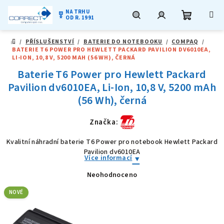
NA TRHU
military_tech
OD R. 1991
Nákupní
Hledat
Přihlášení
Přejít
/
PŘÍSLUŠENSTVÍ
/
BATERIE DO NOTEBOOKU
/
COMPAQ
/
na
DOMŮ
BATERIE T6 POWER PRO HEWLETT PACKARD PAVILION DV6010EA,
obsah
košík
LI-ION, 10,8 V, 5200 MAH (56 WH), ČERNÁ
Baterie T6 Power pro Hewlett Packard
Pavilion dv6010EA, Li-Ion, 10,8 V, 5200 mAh
(56 Wh), černá
Značka:
Kvalitní náhradní baterie T6 Power pro notebook Hewlett Packard
Pavilion dv6010EA
Více informací
Neohodnoceno
Průměrné
hodnocení
produktu
NOVÉ
je
0,0
z
5