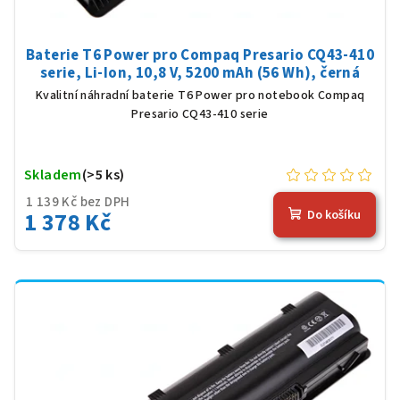
Baterie T6 Power pro Compaq Presario CQ43-410
serie, Li-Ion, 10,8 V, 5200 mAh (56 Wh), černá
Kvalitní náhradní baterie T6 Power pro notebook Compaq
Presario CQ43-410 serie
Skladem
(>5 ks)
1 139 Kč bez DPH
1 378 Kč
Do košíku