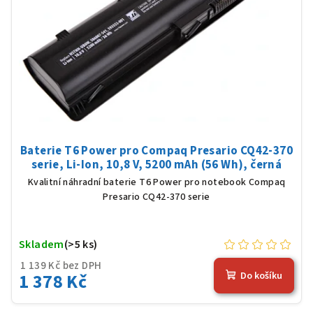
Baterie T6 Power pro Compaq Presario CQ42-370
serie, Li-Ion, 10,8 V, 5200 mAh (56 Wh), černá
Kvalitní náhradní baterie T6 Power pro notebook Compaq
Presario CQ42-370 serie
Skladem
(>5 ks)
1 139 Kč bez DPH
1 378 Kč
Do košíku