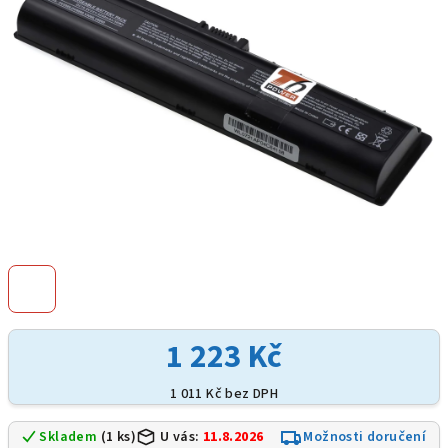
hvězdiček.
1 223 Kč
1 011 Kč bez DPH
Skladem
(1 ks)
U vás:
11.8.2026
Možnosti doručení