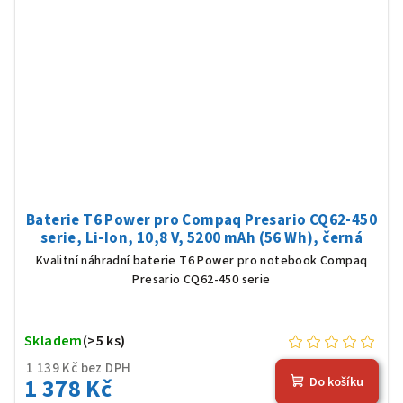
Baterie T6 Power pro Compaq Presario CQ62-450
serie, Li-Ion, 10,8 V, 5200 mAh (56 Wh), černá
Kvalitní náhradní baterie T6 Power pro notebook Compaq
Presario CQ62-450 serie
Skladem
(>5 ks)
1 139 Kč bez DPH
1 378 Kč
Do košíku