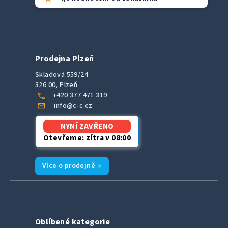
Prodejna Plzeň
Skladová 559/24
326 00, Plzeň
call
+420 377 471 319
mail
info@c-c.cz
NYNÍ ZAVŘENO
Otevřeme: zítra v 08:00
Více o prodejně →
Oblíbené kategorie