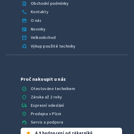
description
Obchodní podmínky
call
Kontakty
storefront
O nás
newspaper
Novinky
inventory_2
Velkoobchod
recycling
Výkup použité techniky
Proč nakoupit u nás
verified
Otestováno technikem
shield
Záruka až 2 roky
local_shipping
Expresní odeslání
location_on
Prodejna v Plzni
support_agent
Servis a podpora
star
4,9 hodnocení od zákazníků