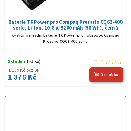
Baterie T6 Power pro Compaq Presario CQ62-400
serie, Li-Ion, 10,8 V, 5200 mAh (56 Wh), černá
Kvalitní náhradní baterie T6 Power pro notebook Compaq
Presario CQ62-400 serie
Skladem
(>5 ks)
1 139 Kč bez DPH
1 378 Kč
Do košíku