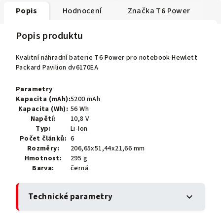
Popis
Hodnocení
Značka
T6 Power
Popis produktu
Kvalitní náhradní baterie T6 Power pro notebook Hewlett
Packard Pavilion dv6170EA
Parametry
Kapacita (mAh):
5200 mAh
Kapacita (Wh):
56 Wh
Napětí:
10,8 V
Typ:
Li-Ion
Počet článků:
6
Rozměry:
206,65x51,44x21,66 mm
Hmotnost:
295 g
Barva:
černá
Technické parametry
expand_more