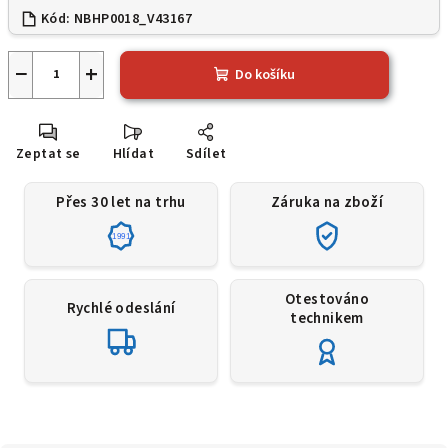
Kód:
NBHP0018_V43167
−
+
Do košíku
Zeptat se
Hlídat
Sdílet
Přes 30 let na trhu
Záruka na zboží
1991
Otestováno
Rychlé odeslání
technikem