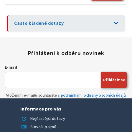
expand_more
Často kladené dotazy
E-mail
Přihlásit se
Vložením e-mailu souhlasíte s
podmínkami ochrany osobních údajů
Informace pro vás
help
Nejčastější dotazy
menu_book
Slovník pojmů