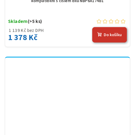
kompatibilní s číslem dílu NBP6A174B1
Skladem
(>5 ks)
1 139 Kč bez DPH
1 378 Kč
Do košíku