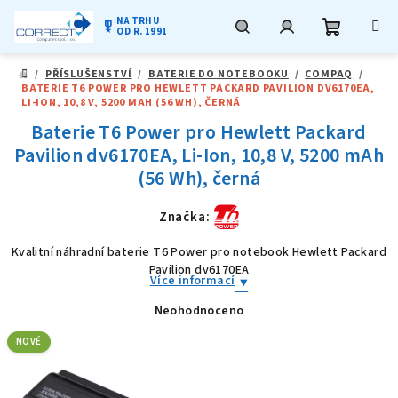
NA TRHU
military_tech
OD R. 1991
Nákupní
Hledat
Přihlášení
Přejít
/
PŘÍSLUŠENSTVÍ
/
BATERIE DO NOTEBOOKU
/
COMPAQ
/
na
DOMŮ
BATERIE T6 POWER PRO HEWLETT PACKARD PAVILION DV6170EA,
obsah
košík
LI-ION, 10,8 V, 5200 MAH (56 WH), ČERNÁ
Baterie T6 Power pro Hewlett Packard
Pavilion dv6170EA, Li-Ion, 10,8 V, 5200 mAh
(56 Wh), černá
Značka:
Kvalitní náhradní baterie T6 Power pro notebook Hewlett Packard
Pavilion dv6170EA
Více informací
Neohodnoceno
Průměrné
hodnocení
produktu
NOVÉ
je
0,0
z
5